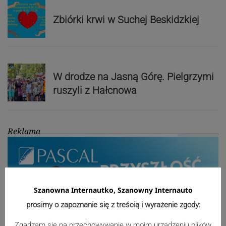
Zbiórki krwi w Suchej Beskidzkiej
W drodze na Jasną Górę. Pielgrzymi
ruszyli z Hałcnowa
Reklama
Szanowna Internautko, Szanowny Internauto
prosimy o zapoznanie się z treścią i wyrażenie zgody:
Zgadzam się na przechowywanie w moim urządzeniu plików