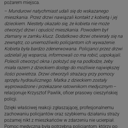
pożarem miejsca.
–
Mundurowi natychmiast udali się do wskazanego
mieszkania. Przez drzwi nawiązali kontakt z kobietą i jej
dzieckiem. Niestety okazało się, że kobieta nie może
otworzyć drzwi i opuścić mieszkania. Powodem był
złamany w zamku klucz. Dodatkowo drzwi otwierały się na
zewnątrz, co uniemożliwiło policjantom ich wyważenie.
Kobieta była bardzo zdenerwowana. Policjanci przez drzwi
udzielali jej wsparcia, informowali co ma robić, uspokajali.
Polecili otworzyć okna i położyć się na podłodze, żeby
miała razem z dzieckiem dostęp do możliwie największej
ilości powietrza. Drzwi otworzyli strażacy przy pomocy
sprzętu hydraulicznego. Matka z dzieckiem zostały
wyprowadzone i przekazane ratownikom medycznym
–
relacjonuje Krzysztof Pawlik, oficer prasowy cieszyńskiej
policji.
Dzięki właściwej reakcji zgłaszającej, profesjonalnemu
zachowaniu policjantów oraz szybkiemu działaniu straży
pożarnej nikt z mieszkańców w zdarzeniu nie ucierpiał.
Pomoc medyczna była potrzebna policjantom, którzy po