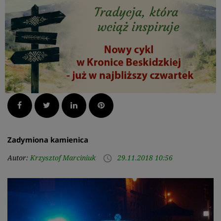
Facebook
Twitter
LinkedIn
Pinterest
Zadymiona kamienica
Autor:
Krzysztof Marciniuk
29.11.2018 10:56
access_time