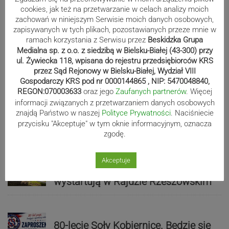
cookies, jak też na przetwarzanie w celach analizy moich
zachowań w niniejszym Serwisie moich danych osobowych,
zapisywanych w tych plikach, pozostawianych przeze mnie w
ramach korzystania z Serwisu przez
Beskidzka Grupa
Medialna sp. z o.o. z siedzibą w Bielsku-Białej (43-300) przy
Sport
ul. Żywiecka 118, wpisana do rejestru przedsiębiorców KRS
przez Sąd Rejonowy w Bielsku-Białej, Wydział VIII
Gospodarczy KRS pod nr 0000144865 , NIP: 5470048840,
REGON:070003633
oraz jego
Zaufanych partnerów
. Więcej
Mistrzowie świata z MCK Żywiec!
informacji związanych z przetwarzaniem danych osobowych
ZDJĘCIA
znajdą Państwo w naszej
Polityce Prywatności
. Naciśniecie
przycisku "Akceptuje" w tym oknie informacyjnym, oznacza
zgodę.
Bracia Szejowie ruszają po kolejne
Akceptuje
punkty. Liderzy mistrzostw
wystartują w Rajdzie Rzeszowskim
80-lecie Soły Kobiernice. Będzie się