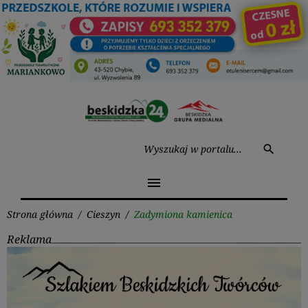
Przejdź
do
treści
Wysz
search
menu
Strona główna
/
Cieszyn
/
Zadymiona kamienica
Reklama