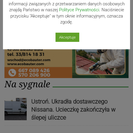
informacji związanych z przetwarzaniem danych osobowych
znajdą Państwo w naszej
Polityce Prywatności
. Naciśniecie
przycisku "Akceptuje" w tym oknie informacyjnym, oznacza
zgodę.
Akceptuje
Na sygnale
Ustroń. Ukradła dostawczego
Nissana. Ucieczkę zakończyła w
ślepej uliczce