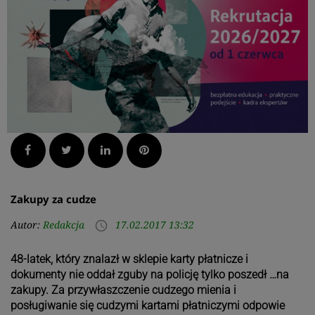
Facebook
Twitter
LinkedIn
Pinterest
Zakupy za cudze
Autor:
Redakcja
17.02.2017 13:32
access_time
48-latek, który znalazł w sklepie karty płatnicze i
dokumenty nie oddał zguby na policję tylko poszedł …na
zakupy. Za przywłaszczenie cudzego mienia i
posługiwanie się cudzymi kartami płatniczymi odpowie