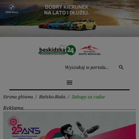
Przejdź
do
treści
Wysz
search
menu
Strona główna
/
Bielsko-Biała
/
Zakupy za cudze
Reklama