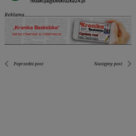
redakcja@beskidzka24.pl
Reklama
Nawigacja
Poprzedni post
Następny post
Poprzedni
Nastę
wpisu
post
post