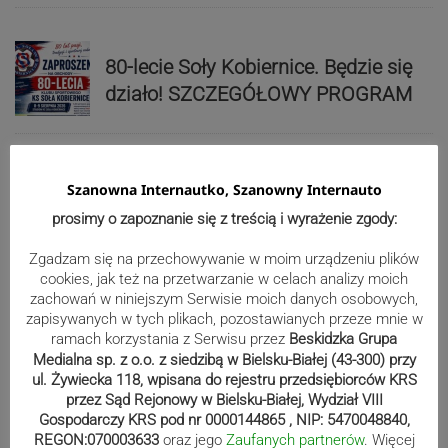
80-lecie Soły Kobiernice. Będzie się
działo! SZCZEGÓŁOWY PROGRAM
Kaniów stolicą europejskiego kajak
Szanowna Internautko, Szanowny Internauto
polo. Kilkadziesiąt drużyn z całej
prosimy o zapoznanie się z treścią i wyrażenie zgody:
Europy rywalizowało przez trzy dni
Zgadzam się na przechowywanie w moim urządzeniu plików
cookies, jak też na przetwarzanie w celach analizy moich
zachowań w niniejszym Serwisie moich danych osobowych,
Nakamura z dubletem w Wiśle.
zapisywanych w tych plikach, pozostawianych przeze mnie w
Dyskwalifikacja Waszka zmieniła
ramach korzystania z Serwisu przez
Beskidzka Grupa
klasyfikację Polaków
Medialna sp. z o.o. z siedzibą w Bielsku-Białej (43-300) przy
ul. Żywiecka 118, wpisana do rejestru przedsiębiorców KRS
przez Sąd Rejonowy w Bielsku-Białej, Wydział VIII
Gospodarczy KRS pod nr 0000144865 , NIP: 5470048840,
Reklama
REGON:070003633
oraz jego
Zaufanych partnerów
. Więcej