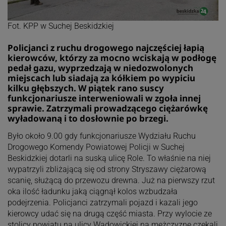
Fot. KPP w Suchej Beskidzkiej
Policjanci z ruchu drogowego najczęściej łapią
kierowców, którzy za mocno wciskają w podłogę
pedał gazu, wyprzedzają w niedozwolonych
miejscach lub siadają za kółkiem po wypiciu
kilku głębszych. W piątek rano suscy
funkcjonariusze interweniowali w zgoła innej
sprawie. Zatrzymali prowadzącego ciężarówkę
wyładowaną i to dosłownie po brzegi.
Było około 9.00 gdy funkcjonariusze Wydziału Ruchu
Drogowego Komendy Powiatowej Policji w Suchej
Beskidzkiej dotarli na suską ulicę Role. To właśnie na niej
wypatrzyli zbliżającą się od strony Stryszawy ciężarową
scanię, służącą do przewozu drewna. Już na pierwszy rzut
oka ilość ładunku jaką ciągnął kolos wzbudzała
podejrzenia. Policjanci zatrzymali pojazd i kazali jego
kierowcy udać się na drugą część miasta. Przy wylocie ze
stolicy powiatu na ulicy Wadowickiej na mężczyznę czekali