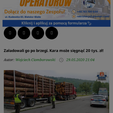
Facebook
Twitter
LinkedIn
Pinterest
Załadowali go po brzegi. Kara może sięgnąć 20 tys. zł!
Autor:
Wojciech Ciomborowski
29.05.2020 21:04
access_time