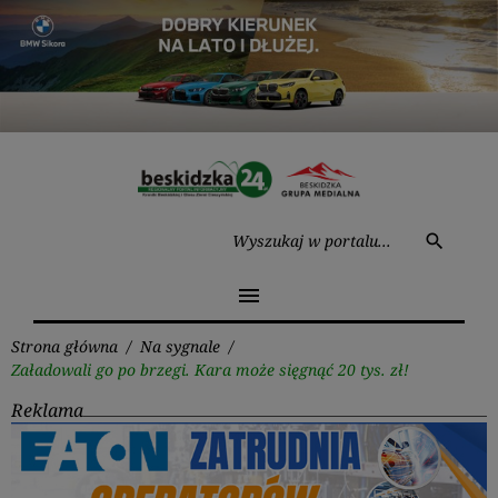
Przejdź
do
treści
Wysz
search
menu
Strona główna
/
Na sygnale
/
Załadowali go po brzegi. Kara może sięgnąć 20 tys. zł!
Reklama