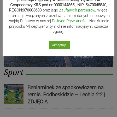
Gospodarczy KRS pod nr 0000144865 , NIP: 5470048840,
REGON:070003633
oraz jego
Zaufanych partnerów
. Więcej
informacji związanych z przetwarzaniem danych osobowych
znajdą Państwo w naszej
Polityce Prywatności
. Naciśniecie
przycisku "Akceptuje" w tym oknie informacyjnym, oznacza
zgodę.
Akceptuje
Sport
Beniaminek ze spadkowiczem na
remis. Podbeskidzie – Lechia 2:2 |
ZDJĘCIA