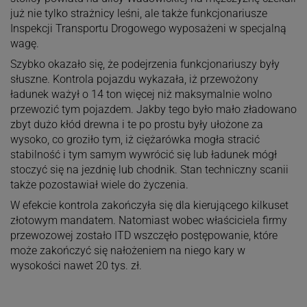
już nie tylko strażnicy leśni, ale także funkcjonariusze
Inspekcji Transportu Drogowego wyposażeni w specjalną
wagę.
Szybko okazało się, że podejrzenia funkcjonariuszy były
słuszne. Kontrola pojazdu wykazała, iż przewożony
ładunek ważył o 14 ton więcej niż maksymalnie wolno
przewozić tym pojazdem. Jakby tego było mało zładowano
zbyt dużo kłód drewna i te po prostu były ułożone za
wysoko, co groziło tym, iż ciężarówka mogła stracić
stabilność i tym samym wywrócić się lub ładunek mógł
stoczyć się na jezdnię lub chodnik. Stan techniczny scanii
także pozostawiał wiele do życzenia.
W efekcie kontrola zakończyła się dla kierującego kilkuset
złotowym mandatem. Natomiast wobec właściciela firmy
przewozowej zostało ITD wszczęło postępowanie, które
może zakończyć się nałożeniem na niego kary w
wysokości nawet 20 tys. zł.