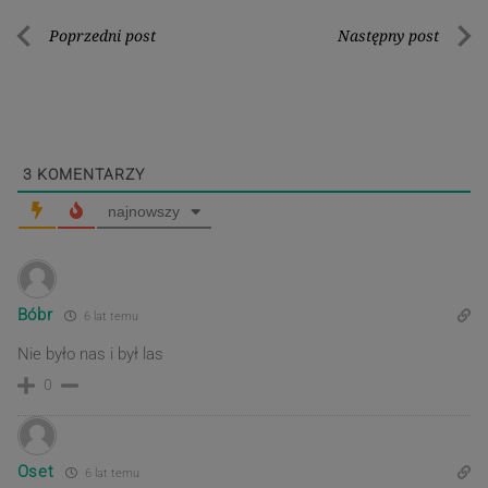
Nawigacja
Poprzedni post
Następny post
Poprzedni
Nastę
wpisu
post
post
3
KOMENTARZY
najnowszy
Bóbr
6 lat temu
Nie było nas i był las
0
Oset
6 lat temu