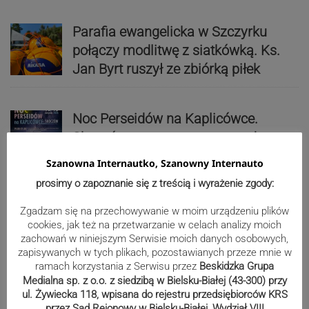
Parafia ewangelicka w Szczyrku
połączy modlitwę z siatkówką. Ks.
Jan Byrt ruszył ze zbiórką piłek
Noc Perseidów na Kaplicówce.
Skoczów zaprasza na noc pod
gwiazdami
Szanowna Internautko, Szanowny Internauto
prosimy o zapoznanie się z treścią i wyrażenie zgody:
Wakacyjny szturm po dowody. W
Zgadzam się na przechowywanie w moim urządzeniu plików
lipcu ponad 400 osób w
cookies, jak też na przetwarzanie w celach analizy moich
zachowań w niniejszym Serwisie moich danych osobowych,
zebrzydowickim urzędzie
zapisywanych w tych plikach, pozostawianych przeze mnie w
ramach korzystania z Serwisu przez
Beskidzka Grupa
Medialna sp. z o.o. z siedzibą w Bielsku-Białej (43-300) przy
Reklama
ul. Żywiecka 118, wpisana do rejestru przedsiębiorców KRS
przez Sąd Rejonowy w Bielsku-Białej, Wydział VIII