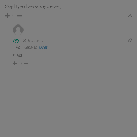
Skąd tyle drzewa się bierze ,
0
yyy
6 lat temu
Reply to
Oset
z lasu
0