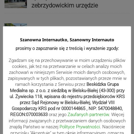
zebrzydowickim urzędzie
Koniec skoczowskiej „Syberii”.
Budynek zostanie rozebrany
Szanowna Internautko, Szanowny Internauto
prosimy o zapoznanie się z treścią i wyrażenie zgody:
Zgadzam się na przechowywanie w moim urządzeniu plików
Reklama
cookies, jak też na przetwarzanie w celach analizy moich
zachowań w niniejszym Serwisie moich danych osobowych,
zapisywanych w tych plikach, pozostawianych przeze mnie w
ramach korzystania z Serwisu przez
Beskidzka Grupa
Medialna sp. z o.o. z siedzibą w Bielsku-Białej (43-300) przy
ul. Żywiecka 118, wpisana do rejestru przedsiębiorców KRS
przez Sąd Rejonowy w Bielsku-Białej, Wydział VIII
Gospodarczy KRS pod nr 0000144865 , NIP: 5470048840,
REGON:070003633
oraz jego
Zaufanych partnerów
. Więcej
informacji związanych z przetwarzaniem danych osobowych
znajdą Państwo w naszej
Polityce Prywatności
. Naciśniecie
przycisku "Akceptuje" w tym oknie informacyjnym, oznacza