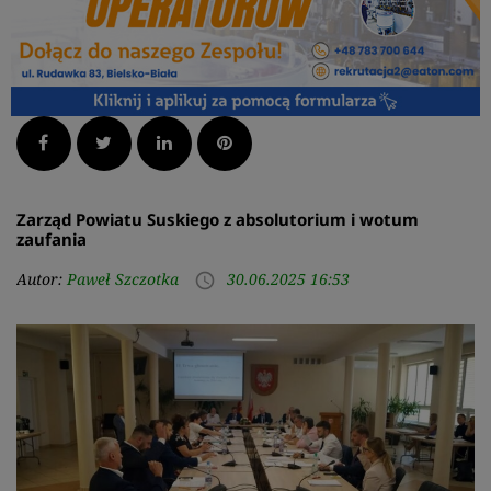
Facebook
Twitter
LinkedIn
Pinterest
Zarząd Powiatu Suskiego z absolutorium i wotum
zaufania
Autor:
Paweł Szczotka
30.06.2025 16:53
access_time