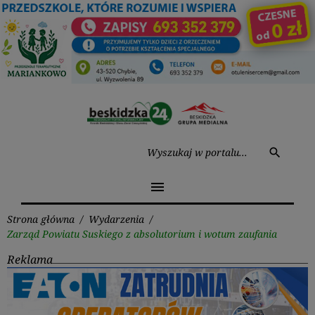
Przejdź
do
treści
Wysz
search
menu
Strona główna
/
Wydarzenia
/
Zarząd Powiatu Suskiego z absolutorium i wotum zaufania
Reklama