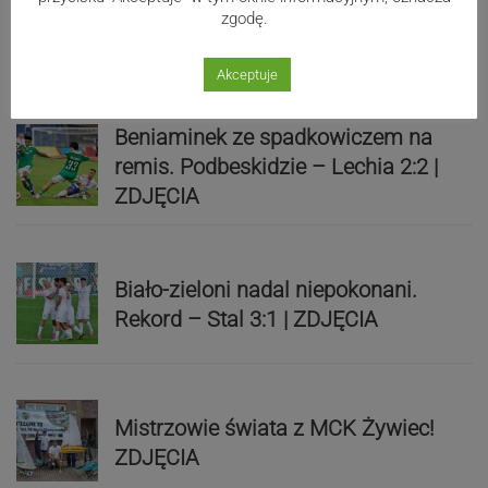
zgodę.
Sport
Akceptuje
Beniaminek ze spadkowiczem na
remis. Podbeskidzie – Lechia 2:2 |
ZDJĘCIA
Biało-zieloni nadal niepokonani.
Rekord – Stal 3:1 | ZDJĘCIA
Mistrzowie świata z MCK Żywiec!
ZDJĘCIA