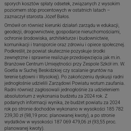
sporych kosztów spłaty odsetek, związanych z wysokim
poziomem stóp procentowych w ostatnich latach –
zaznaczył starosta Józef Bałos.
Omówił on również kierunki działań zarządu w edukacji,
geodezji, drogownictwie, gospodarce nieruchomościami,
ochronie środowiska, architekturze i budownictwie,
komunikacji i transporcie oraz zdrowiu i opiece społecznej.
Podkreślił, że powiat skutecznie pozyskuje środki
zewnętrzne i sprawnie realizuje przedsięwzięcia jak m.in.
Branżowe Centrum Umiejętności przy Zespole Szkół im. W.
Goetla w Suchej Beskidzkiej czy scalanie gruntów na
terenie Łętowni i Wysokiej). Po zakończeniu dyskusji radni
jednogłośnie udzielili Zarządowi Powiatu wotum zaufania.
Radni również zagłosowali jednogłośnie za udzieleniem
absolutorium z wykonania budżetu za 2024 rok. Z
podanych informacji wynika, że budżet powiatu za 2024
rok po stronie dochodów wykonano w wysokości 185 782
239,30 zł (98,19 proc. planowanej kwoty), a po stronie
wydatków w wysokości 187 069 479,06 zł (93,55 proc.
planowanej kwoty).