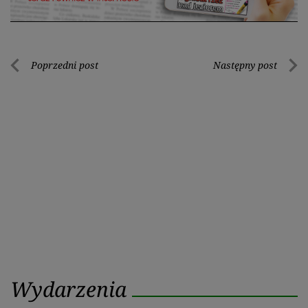
Nawigacja
Poprzedni post
Następny post
Poprzedni
Nastę
wpisu
post
post
Wydarzenia