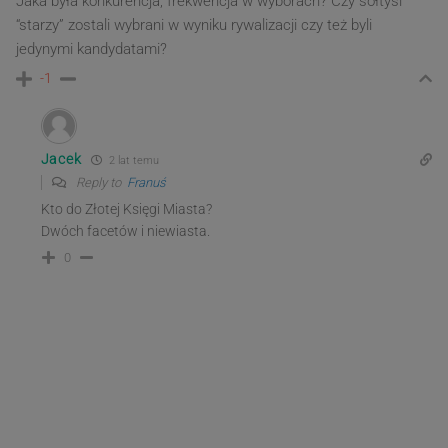
Jaka była konkurencja, frekwencja w wyborach? Czy sołtysi
“starzy” zostali wybrani w wyniku rywalizacji czy też byli
jedynymi kandydatami?
-1
Jacek
2 lat temu
Reply to
Franuś
Kto do Złotej Księgi Miasta?
Dwóch facetów i niewiasta.
0