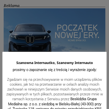
Reklama
Szanowna Internautko, Szanowny Internauto
prosimy o zapoznanie się z treścią i wyrażenie zgody:
Sport
Zgadzam się na przechowywanie w moim urządzeniu plików
cookies, jak też na przetwarzanie w celach analizy moich
zachowań w niniejszym Serwisie moich danych osobowych,
zapisywanych w tych plikach, pozostawianych przeze mnie w
Mistrzowie świata z MCK Żywiec!
ramach korzystania z Serwisu przez
Beskidzka Grupa
ZDJĘCIA
Medialna sp. z o.o. z siedzibą w Bielsku-Białej (43-300) przy