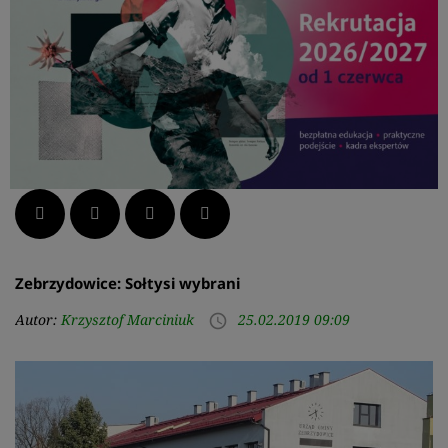
Facebook
Twitter
LinkedIn
Pinterest
Zebrzydowice: Sołtysi wybrani
Autor:
Krzysztof Marciniuk
25.02.2019 09:09
access_time