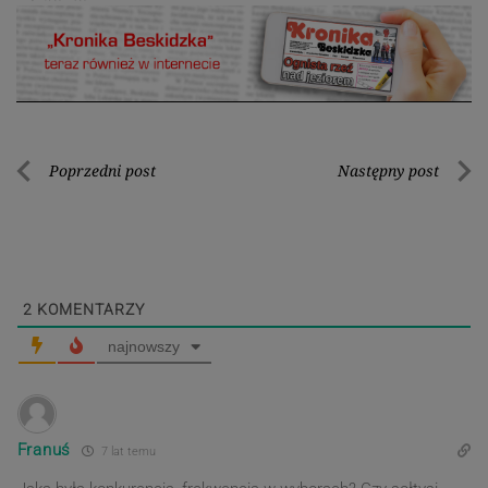
Nawigacja
Poprzedni post
Następny post
Poprzedni
Nastę
wpisu
post
post
2
KOMENTARZY
najnowszy
Franuś
7 lat temu