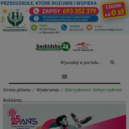
Przejdź
do
treści
Wysz
search
menu
Strona główna
/
Wydarzenia
/
Zebrzydowice: Sołtysi wybrani
Reklama