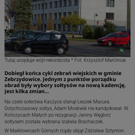
Tutaj urzęduje wójt-rekordzista * Fot. Krzysztof Marciniuk
Dobiegł końca cykl zebrań wiejskich w gminie
Zebrzydowice. Jednym z punktów porządku
obrad były wybory sołtysów na nową kadencję.
Jest kilka zmian…
Na czele sołectwa Kaczyce stanął Leszek Macura.
Dotychczasowy sołtys, Adam Moskwik nie kandydował. W
Kończycach Małych po rezygnacji Janiny Węglorz
sołtysem została wybrana Izabela Brachaczek.
W Marklowicach Górnych rządy objął Zdzisław Sztymon.