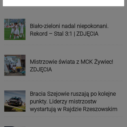
ZDJĘCIA
Biało-zieloni nadal niepokonani.
Rekord – Stal 3:1 | ZDJĘCIA
Mistrzowie świata z MCK Żywiec!
ZDJĘCIA
Bracia Szejowie ruszają po kolejne
punkty. Liderzy mistrzostw
wystartują w Rajdzie Rzeszowskim