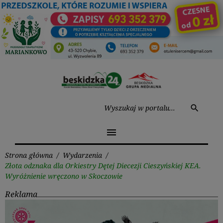
Przejdź
do
treści
Wysz
search
menu
Strona główna
/
Wydarzenia
/
Złota odznaka dla Orkiestry Dętej Diecezji Cieszyńskiej KEA.
Wyróżnienie wręczono w Skoczowie
Reklama