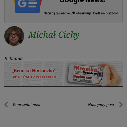
Michał Cichy
Reklama
Nawigacja
Poprzedni post
Następny post
Poprzedni
Nastę
wpisu
post
post