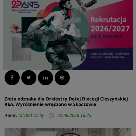
Facebook
Twitter
LinkedIn
Pinterest
Złota odznaka dla Orkiestry Dętej Diecezji Cieszyńskiej
KEA. Wyróżnienie wręczono w Skoczowie
Autor:
Michał Cichy
02.06.2026 16:35
access_time