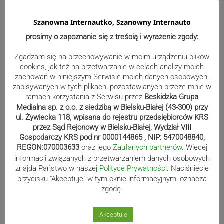
Reklama
Szanowna Internautko, Szanowny Internauto
prosimy o zapoznanie się z treścią i wyrażenie zgody:
Zgadzam się na przechowywanie w moim urządzeniu plików
cookies, jak też na przetwarzanie w celach analizy moich
zachowań w niniejszym Serwisie moich danych osobowych,
zapisywanych w tych plikach, pozostawianych przeze mnie w
ramach korzystania z Serwisu przez
Beskidzka Grupa
Medialna sp. z o.o. z siedzibą w Bielsku-Białej (43-300) przy
ul. Żywiecka 118, wpisana do rejestru przedsiębiorców KRS
przez Sąd Rejonowy w Bielsku-Białej, Wydział VIII
Gospodarczy KRS pod nr 0000144865 , NIP: 5470048840,
REGON:070003633
oraz jego
Zaufanych partnerów
. Więcej
informacji związanych z przetwarzaniem danych osobowych
Sport
znajdą Państwo w naszej
Polityce Prywatności
. Naciśniecie
przycisku "Akceptuje" w tym oknie informacyjnym, oznacza
zgodę.
Beniaminek ze spadkowiczem na
remis. Podbeskidzie – Lechia 2:2 |
Akceptuje