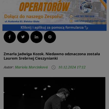
Facebook
Twitter
LinkedIn
Pinterest
Zmarła Jadwiga Kozok. Niedawno odznaczona została
Laurem Srebrnej Cieszynianki
Autor:
Mariola Morcinková
10.12.2024 17:12
access_time