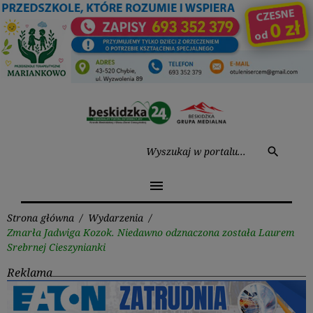
Przejdź
do
treści
Wysz
search
menu
Strona główna
/
Wydarzenia
/
Zmarła Jadwiga Kozok. Niedawno odznaczona została Laurem
Srebrnej Cieszynianki
Reklama