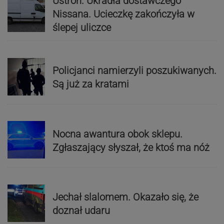
Ustroń. Ukradła dostawczego
Nissana. Ucieczkę zakończyła w
ślepej uliczce
Policjanci namierzyli poszukiwanych.
Są już za kratami
Nocna awantura obok sklepu.
Zgłaszający słyszał, że ktoś ma nóż
Jechał slalomem. Okazało się, że
doznał udaru