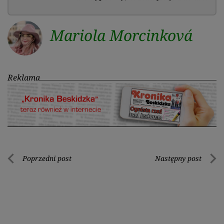
Mariola Morcinková
Reklama
Nawigacja
Poprzedni post
Następny post
Poprzedni
Nastę
wpisu
post
post