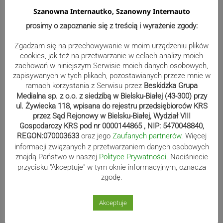
Szanowna Internautko, Szanowny Internauto
Zaczęli fatalnie, skończyli
prosimy o zapoznanie się z treścią i wyrażenie zgody:
znakomicie. Spójnia pokonuje Piasta
| ZDJĘCIA
Zgadzam się na przechowywanie w moim urządzeniu plików
cookies, jak też na przetwarzanie w celach analizy moich
zachowań w niniejszym Serwisie moich danych osobowych,
zapisywanych w tych plikach, pozostawianych przeze mnie w
Beniaminek ze spadkowiczem na
ramach korzystania z Serwisu przez
Beskidzka Grupa
remis. Podbeskidzie – Lechia 2:2 |
Medialna sp. z o.o. z siedzibą w Bielsku-Białej (43-300) przy
ZDJĘCIA
ul. Żywiecka 118, wpisana do rejestru przedsiębiorców KRS
przez Sąd Rejonowy w Bielsku-Białej, Wydział VIII
Gospodarczy KRS pod nr 0000144865 , NIP: 5470048840,
REGON:070003633
oraz jego
Zaufanych partnerów
. Więcej
informacji związanych z przetwarzaniem danych osobowych
Biało-zieloni nadal niepokonani.
znajdą Państwo w naszej
Polityce Prywatności
. Naciśniecie
Rekord – Stal 3:1 | ZDJĘCIA
przycisku "Akceptuje" w tym oknie informacyjnym, oznacza
zgodę.
Akceptuje
Mistrzowie świata z MCK Żywiec!