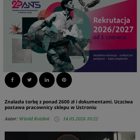
Facebook
Twitter
LinkedIn
Pinterest
Znalazła torbę z ponad 2600 zł i dokumentami. Uczciwa
postawa pracownicy sklepu w Ustroniu
Autor:
Witold Kożdoń
14.05.2026 10:22
access_time