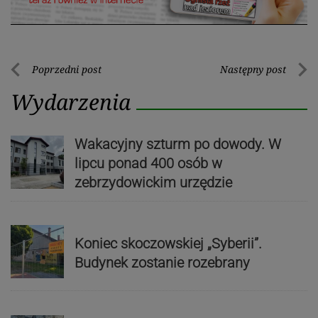
Nawigacja
Poprzedni post
Następny post
Poprzedni
Nastę
wpisu
Wydarzenia
post
post
Wakacyjny szturm po dowody. W
lipcu ponad 400 osób w
zebrzydowickim urzędzie
Koniec skoczowskiej „Syberii”.
Budynek zostanie rozebrany