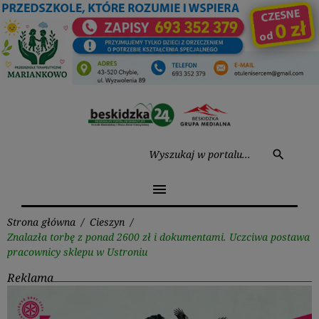
Przejdź
do
treści
Wysz
search
menu
Strona główna
/
Cieszyn
/
Znalazła torbę z ponad 2600 zł i dokumentami. Uczciwa postawa
pracownicy sklepu w Ustroniu
Reklama