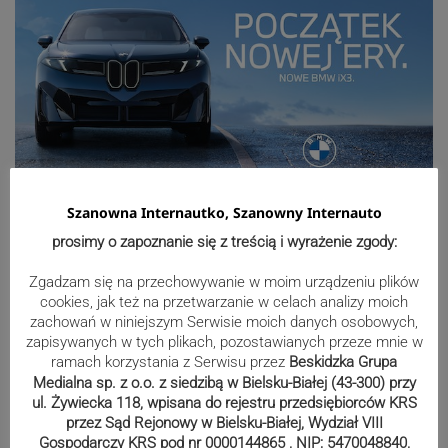
Szanowna Internautko, Szanowny Internauto
Sport
prosimy o zapoznanie się z treścią i wyrażenie zgody:
Zgadzam się na przechowywanie w moim urządzeniu plików
cookies, jak też na przetwarzanie w celach analizy moich
Mistrzowie świata z MCK Żywiec!
zachowań w niniejszym Serwisie moich danych osobowych,
ZDJĘCIA
zapisywanych w tych plikach, pozostawianych przeze mnie w
ramach korzystania z Serwisu przez
Beskidzka Grupa
Medialna sp. z o.o. z siedzibą w Bielsku-Białej (43-300) przy
ul. Żywiecka 118, wpisana do rejestru przedsiębiorców KRS
Bracia Szejowie ruszają po kolejne
przez Sąd Rejonowy w Bielsku-Białej, Wydział VIII
Gospodarczy KRS pod nr 0000144865 , NIP: 5470048840,