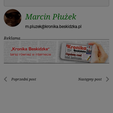
Marcin Płużek
m.pluzek@kronika.beskidzka.pl
Reklama
Nawigacja
Poprzedni post
Następny post
Poprzedni
Nastę
wpisu
post
post