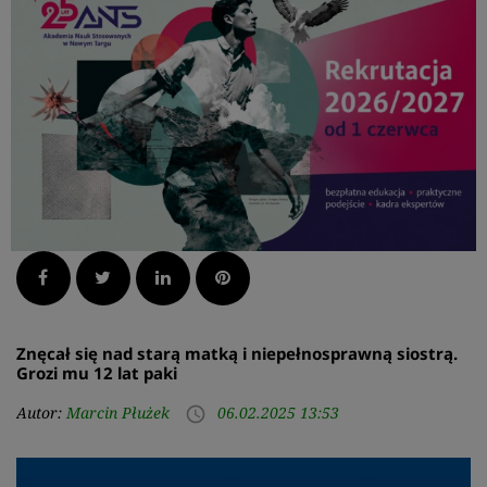
Facebook
Twitter
LinkedIn
Pinterest
Znęcał się nad starą matką i niepełnosprawną siostrą.
Grozi mu 12 lat paki
Autor:
Marcin Płużek
06.02.2025 13:53
access_time