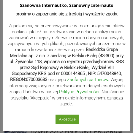
Szanowna Internautko, Szanowny Internauto
Biało-zieloni nadal niepokonani.
prosimy o zapoznanie się z treścią i wyrażenie zgody:
Rekord – Stal 3:1 | ZDJĘCIA
Zgadzam się na przechowywanie w moim urządzeniu plików
cookies, jak też na przetwarzanie w celach analizy moich
zachowań w niniejszym Serwisie moich danych osobowych,
zapisywanych w tych plikach, pozostawianych przeze mnie w
Mistrzowie świata z MCK Żywiec!
ramach korzystania z Serwisu przez
Beskidzka Grupa
ZDJĘCIA
Medialna sp. z o.o. z siedzibą w Bielsku-Białej (43-300) przy
ul. Żywiecka 118, wpisana do rejestru przedsiębiorców KRS
przez Sąd Rejonowy w Bielsku-Białej, Wydział VIII
Gospodarczy KRS pod nr 0000144865 , NIP: 5470048840,
REGON:070003633
oraz jego
Zaufanych partnerów
. Więcej
Bracia Szejowie ruszają po kolejne
informacji związanych z przetwarzaniem danych osobowych
punkty. Liderzy mistrzostw
znajdą Państwo w naszej
Polityce Prywatności
. Naciśniecie
wystartują w Rajdzie Rzeszowskim
przycisku "Akceptuje" w tym oknie informacyjnym, oznacza
zgodę.
Akceptuje
80-lecie Soły Kobiernice. Będzie się
działo! SZCZEGÓŁOWY PROGRAM