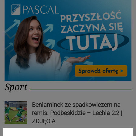
Sport
Beniaminek ze spadkowiczem na
remis. Podbeskidzie – Lechia 2:2 |
ZDJĘCIA