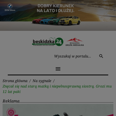
Przejdź
do
treści
Wysz
search
menu
Strona główna
/
Na sygnale
/
Znęcał się nad starą matką i niepełnosprawną siostrą. Grozi mu
12 lat paki
Reklama