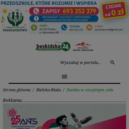
Przejdź
do
treści
Wysz
search
menu
Strona główna
/
Bielsko-Biała
/
Zumba w szczytnym celu
Reklama