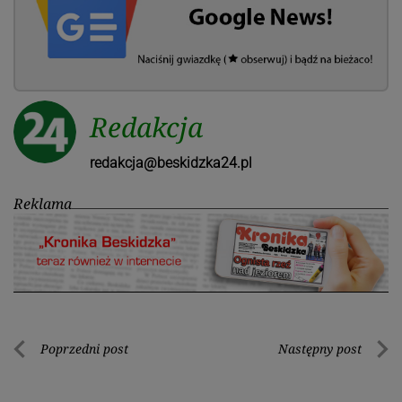
Redakcja
redakcja@beskidzka24.pl
Reklama
Nawigacja
Poprzedni post
Następny post
Poprzedni
Nastę
wpisu
post
post