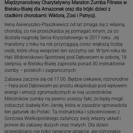
Międzynarodowy Charytatywny Maraton Zumba Fitness w
Bielsku-Białej dla Amazonek oraz dla trójki dzieci z
rzadkimi chorobami: Wiktora, Zosi i Patrycji.
Irena Awieruszko-Ptaszkiewicz od lat zmaga się z własną
chorobą, co nie przeszkadza jej pomagać innym, za co
dostała nagrodę Serca Kryształowego w 2017 roku. Jej
maratony z roku na rok przyciągają coraz większą liczbę
osób, które chcą wesprzeć ten szczytny cel. W tym roku do
Hali Widowiskowo-Sportowej pod Dębowcem w sobotę, 18
sierpnia, w Bielsku-Białej zaprosiła ponad 30 instruktorów
zumby – polskich i zagranicznych.
Zabawa zacznie się od 17.00. Będzie ciekawie, różnorodnie
– Hala pod Dębowcem po prostu eksploduje pod wpływem
energii i emocji zgromadzonych w niej uczestników.
Miłośników zumby na pewno ucieszy fakt, że będą mogli
zobaczyć Izabelę Kin-Jandę, która w zasadzie sprowadziła
ten gatunek do Polski. Ta instruktorka i szkoleniowiec z
Gorzowa Wielkopolskiego zatańczy swój własny układ i
porwie do zabawy dużych oraz małych. Dla dzieci
przewidziano nie tylko taneczne atrakcje, ale różnorakie