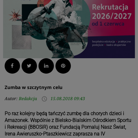
Facebook
Twitter
LinkedIn
Pinterest
Zumba w szczytnym celu
Autor:
Redakcja
15.08.2018 09:43
access_time
Po raz kolejny będą tańczyć zumbę dla chorych dzieci i
Amazonek. Wspólnie z Bielsko-Bialskim Ośrodkiem Sportu
i Rekreacji (BBOSiR) oraz Fundacją Pomaluj Nasz Świat,
Irena Awieruszko-Ptaszkiewicz zaprasza na IV