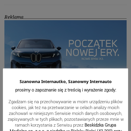
Reklama
Szanowna Internautko, Szanowny Internauto
prosimy o zapoznanie się z treścią i wyrażenie zgody:
Zgadzam się na przechowywanie w moim urządzeniu plików
Sport
cookies, jak też na przetwarzanie w celach analizy moich
zachowań w niniejszym Serwisie moich danych osobowych,
zapisywanych w tych plikach, pozostawianych przeze mnie w
ramach korzystania z Serwisu przez
Beskidzka Grupa
Biało-zieloni nadal niepokonani.