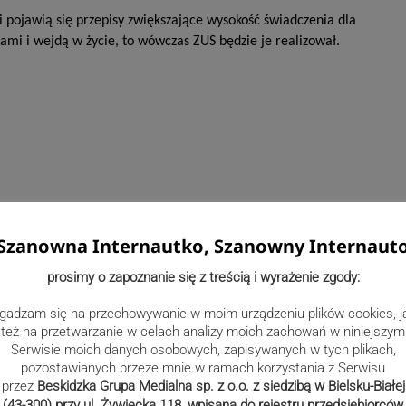
i pojawią się przepisy zwiększające wysokość świadczenia dla
ami i wejdą w życie, to wówczas ZUS będzie je realizował.
Szanowna Internautko, Szanowny Internaut
prosimy o zapoznanie się z treścią i wyrażenie zgody:
gadzam się na przechowywanie w moim urządzeniu plików cookies, j
też na przetwarzanie w celach analizy moich zachowań w niniejszym
Serwisie moich danych osobowych, zapisywanych w tych plikach,
pozostawianych przeze mnie w ramach korzystania z Serwisu
przez
Beskidzka Grupa Medialna sp. z o.o. z siedzibą w Bielsku-Białej
(43-300) przy ul. Żywiecka 118, wpisana do rejestru przedsiębiorców