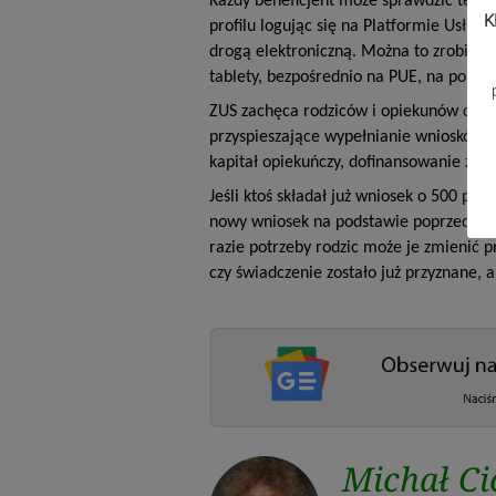
Każdy beneficjent może sprawdzić term
K
profilu logując się na Platformie Usług
drogą elektroniczną. Można to zrobić n
tablety, bezpośrednio na PUE, na porta
ZUS zachęca rodziców i opiekunów do s
przyspieszające wypełnianie wniosków o ś
kapitał opiekuńczy, dofinansowanie żłob
Jeśli ktoś składał już wniosek o 500 pl
nowy wniosek na podstawie poprzednieg
razie potrzeby rodzic może je zmienić 
czy świadczenie zostało już przyznane, 
Michał Ci