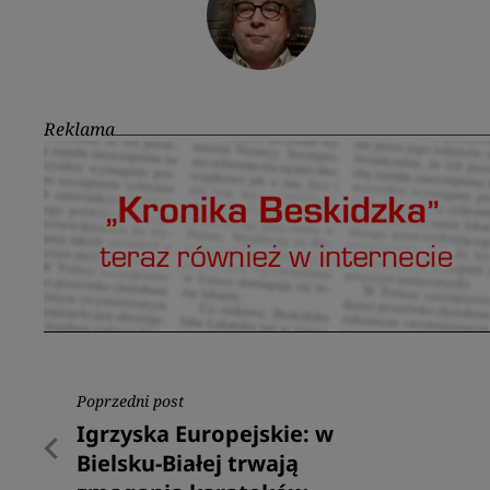
Reklama
Nawigacja
Poprzedni post
Poprzedni
Igrzyska Europejskie: w
wpisu
post
Bielsku-Białej trwają