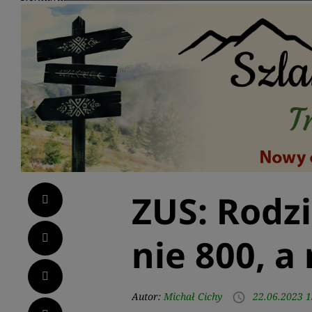
ZUS: Rodzi
Facebook
Twitter
nie 800, a
LinkedIn
Autor:
Michał Cichy
22.06.2023 1
access_time