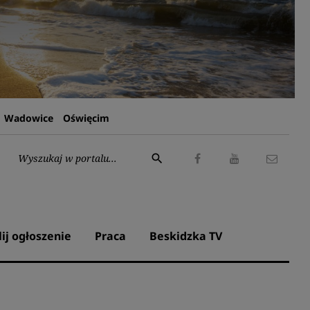
Wadowice
Oświęcim
Wyszukaj:
search
Facebook
Youtube
Kontak
lij ogłoszenie
Praca
Beskidzka TV