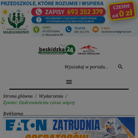
Przejdź
do
treści
Wysz
search
menu
Strona główna
/
Wydarzenia
/
Żywiec: Ozdrowieńców coraz więcej
Reklama