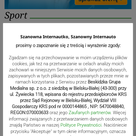
Sport
Mistrzowie świata z MCK Żywiec!
Szanowna Internautko, Szanowny Internauto
ZDJĘCIA
prosimy o zapoznanie się z treścią i wyrażenie zgody:
Zgadzam się na przechowywanie w moim urządzeniu plików
cookies, jak też na przetwarzanie w celach analizy moich
zachowań w niniejszym Serwisie moich danych osobowych,
Bracia Szejowie ruszają po kolejne
zapisywanych w tych plikach, pozostawianych przeze mnie w
punkty. Liderzy mistrzostw
ramach korzystania z Serwisu przez
Beskidzka Grupa
wystartują w Rajdzie Rzeszowskim
Medialna sp. z o.o. z siedzibą w Bielsku-Białej (43-300) przy
ul. Żywiecka 118, wpisana do rejestru przedsiębiorców KRS
przez Sąd Rejonowy w Bielsku-Białej, Wydział VIII
Gospodarczy KRS pod nr 0000144865 , NIP: 5470048840,
REGON:070003633
oraz jego
Zaufanych partnerów
. Więcej
80-lecie Soły Kobiernice. Będzie się
informacji związanych z przetwarzaniem danych osobowych
działo! SZCZEGÓŁOWY PROGRAM
znajdą Państwo w naszej
Polityce Prywatności
. Naciśniecie
przycisku "Akceptuje" w tym oknie informacyjnym, oznacza