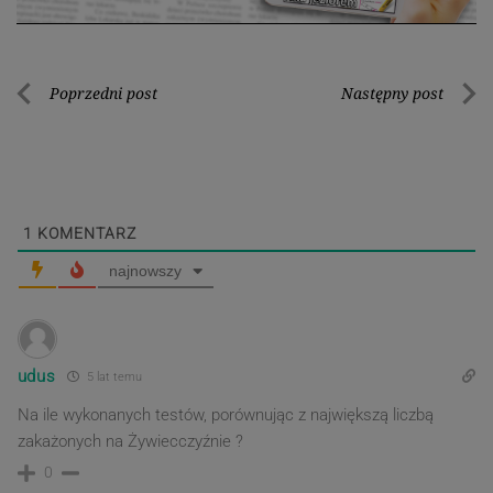
Nawigacja
Poprzedni post
Następny post
Poprzedni
Nastę
wpisu
post
post
1
KOMENTARZ
najnowszy
udus
5 lat temu
Na ile wykonanych testów, porównując z największą liczbą
zakażonych na Żywiecczyźnie ?
0