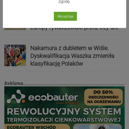
zgodę.
Kaniów stolicą europejskiego kajak
Akceptuje
polo. Kilkadziesiąt drużyn z całej
Europy rywalizowało przez trzy dni
Nakamura z dubletem w Wiśle.
Dyskwalifikacja Waszka zmieniła
klasyfikację Polaków
Reklama