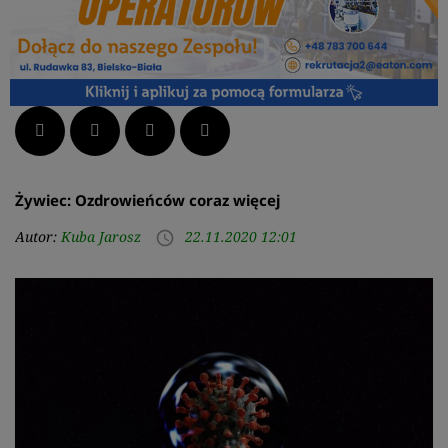
Facebook
Twitter
LinkedIn
Pinterest
Żywiec: Ozdrowieńców coraz więcej
Autor:
Kuba Jarosz
22.11.2020 12:01
access_time