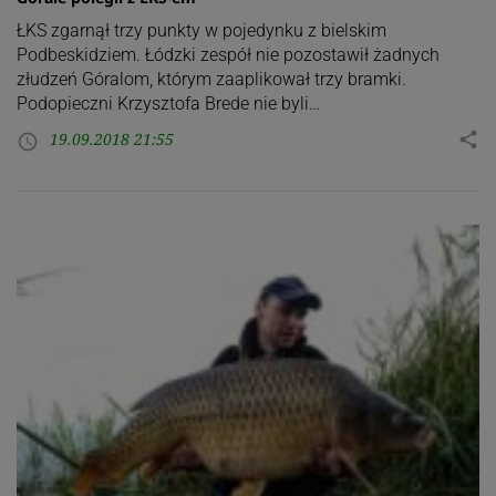
ŁKS zgarnął trzy punkty w pojedynku z bielskim
Podbeskidziem. Łódzki zespół nie pozostawił żadnych
złudzeń Góralom, którym zaaplikował trzy bramki.
Podopieczni Krzysztofa Brede nie byli…
19.09.2018 21:55
share
access_time