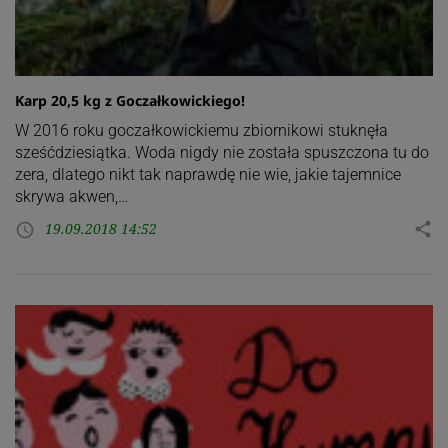
Karp 20,5 kg z Goczałkowickiego!
W 2016 roku goczałkowickiemu zbiornikowi stuknęła
sześćdziesiątka. Woda nigdy nie została spuszczona tu do
zera, dlatego nikt tak naprawdę nie wie, jakie tajemnice
skrywa akwen,…
19.09.2018 14:52
share
access_time