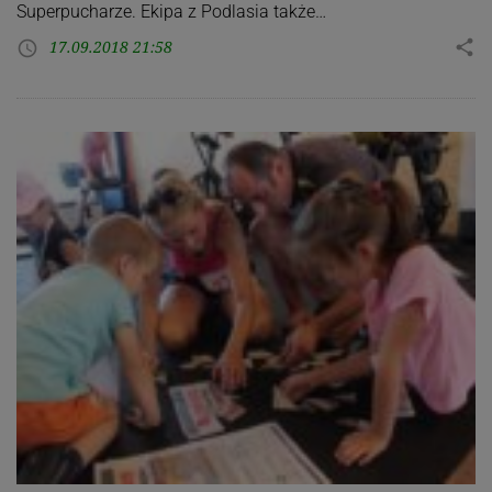
Superpucharze. Ekipa z Podlasia także…
17.09.2018 21:58
share
access_time