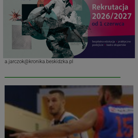
Autor:
a.jarczok@kronika.beskidzka.pl
Artur
Jarczok