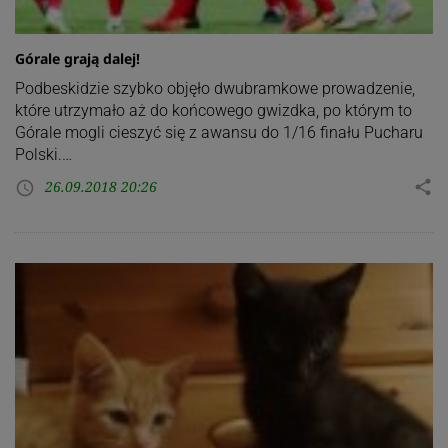
Górale grają dalej!
Podbeskidzie szybko objęło dwubramkowe prowadzenie,
które utrzymało aż do końcowego gwizdka, po którym to
Górale mogli cieszyć się z awansu do 1/16 finału Pucharu
Polski.…
26.09.2018 20:26
share
access_time