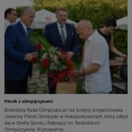
Piknik z olimpijczykami
Beskidzka Rada Olimpijska po raz kolejny zorganizowała
Jesienny Piknik Olimpijski w Aleksandrowicach, który odbył
się w Strefie Sportu i Rekreacji im. Beskidzkich
Olimpijczyków. W programie…