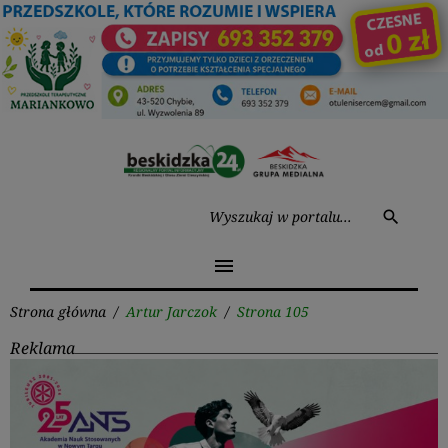
Przejdź
do
treści
Wysz
search
menu
Strona główna
/
Artur Jarczok
/
Strona 105
Reklama