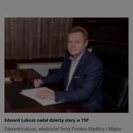
Edward Łukosz nadal dzierży stery w TSP
Edward Łukosz, właściciel firmy Polskie Wędliny i Mięso