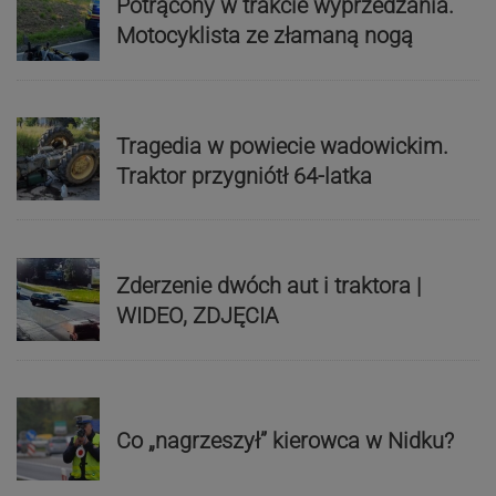
Potrącony w trakcie wyprzedzania.
Motocyklista ze złamaną nogą
Tragedia w powiecie wadowickim.
Traktor przygniótł 64-latka
Zderzenie dwóch aut i traktora |
WIDEO, ZDJĘCIA
Co „nagrzeszył” kierowca w Nidku?