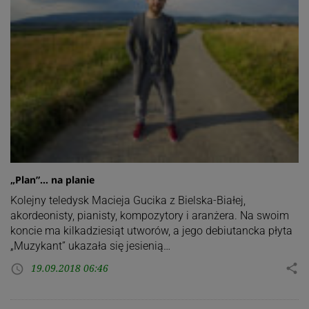
„Plan”… na planie
Kolejny teledysk Macieja Gucika z Bielska-Białej,
akordeonisty, pianisty, kompozytory i aranżera. Na swoim
koncie ma kilkadziesiąt utworów, a jego debiutancka płyta
„Muzykant” ukazała się jesienią…
19.09.2018 06:46
share
access_time