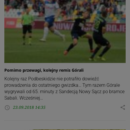
Pomimo przewagi, kolejny remis Górali
Kolejny raz Podbeskidzie nie potrafiło dowieźć
prowadzenia do ostatniego gwizdka… Tym razem Górale
wygrywali od 65. minuty z Sandecją Nowy Sącz po bramce
Sabali. Wcześniej…
23.09.2018 14:35
share
access_time