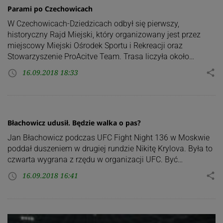
Parami po Czechowicach
W Czechowicach-Dziedzicach odbył się pierwszy,
historyczny Rajd Miejski, który organizowany jest przez
miejscowy Miejski Ośrodek Sportu i Rekreacji oraz
Stowarzyszenie ProAcitve Team. Trasa liczyła około…
16.09.2018 18:33
share
access_time
Błachowicz udusił. Będzie walka o pas?
Jan Błachowicz podczas UFC Fight Night 136 w Moskwie
poddał duszeniem w drugiej rundzie Nikitę Krylova. Była to
czwarta wygrana z rzędu w organizacji UFC. Być…
16.09.2018 16:41
share
access_time