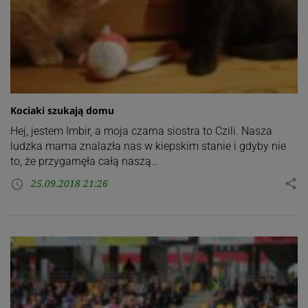
Kociaki szukają domu
Hej, jestem Imbir, a moja czarna siostra to Czili. Nasza
ludzka mama znalazła nas w kiepskim stanie i gdyby nie
to, że przygarnęła całą naszą…
25.09.2018 21:26
share
access_time