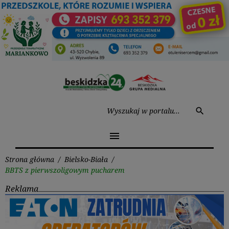
Przejdź
do
treści
Wysz
search
menu
Strona główna
/
Bielsko-Biała
/
BBTS z pierwszoligowym pucharem
Reklama