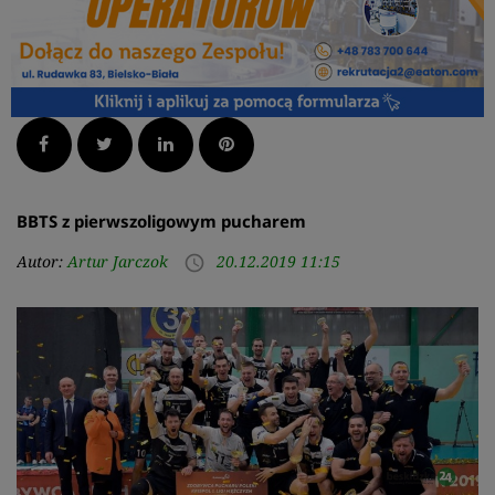
Facebook
Twitter
LinkedIn
Pinterest
BBTS z pierwszoligowym pucharem
Autor:
Artur Jarczok
20.12.2019 11:15
access_time