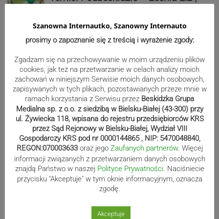
ZDJĘCIA
Szanowna Internautko, Szanowny Internauto
prosimy o zapoznanie się z treścią i wyrażenie zgody:
Biało-zieloni nadal niepokonani.
Zgadzam się na przechowywanie w moim urządzeniu plików
Rekord – Stal 3:1 | ZDJĘCIA
cookies, jak też na przetwarzanie w celach analizy moich
zachowań w niniejszym Serwisie moich danych osobowych,
zapisywanych w tych plikach, pozostawianych przeze mnie w
ramach korzystania z Serwisu przez
Beskidzka Grupa
Medialna sp. z o.o. z siedzibą w Bielsku-Białej (43-300) przy
Mistrzowie świata z MCK Żywiec!
ul. Żywiecka 118, wpisana do rejestru przedsiębiorców KRS
ZDJĘCIA
przez Sąd Rejonowy w Bielsku-Białej, Wydział VIII
Gospodarczy KRS pod nr 0000144865 , NIP: 5470048840,
REGON:070003633
oraz jego
Zaufanych partnerów
. Więcej
informacji związanych z przetwarzaniem danych osobowych
Bracia Szejowie ruszają po kolejne
znajdą Państwo w naszej
Polityce Prywatności
. Naciśniecie
przycisku "Akceptuje" w tym oknie informacyjnym, oznacza
punkty. Liderzy mistrzostw
zgodę.
wystartują w Rajdzie Rzeszowskim
Akceptuje