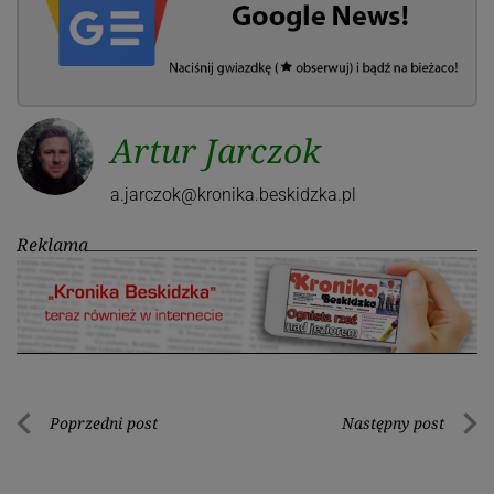
Artur Jarczok
a.jarczok@kronika.beskidzka.pl
Reklama
Nawigacja
Poprzedni post
Następny post
Poprzedni
Nastę
wpisu
post
post