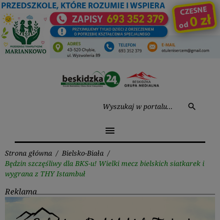
Przejdź
do
treści
Wysz
search
menu
Strona główna
/
Bielsko-Biała
/
Będzin szczęśliwy dla BKS-u! Wielki mecz bielskich siatkarek i
wygrana z THY Istambuł
Reklama