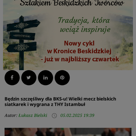
Facebook
Twitter
LinkedIn
Pinterest
Będzin szczęśliwy dla BKS-u! Wielki mecz bielskich
siatkarek i wygrana z THY Istambuł
Autor:
Łukasz Bielski
05.02.2025 19:39
access_time