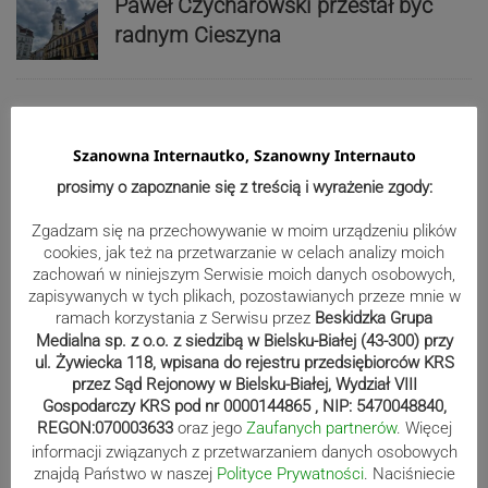
Paweł Czycharowski przestał być
radnym Cieszyna
Blisko 60 tysięcy osób w Polsce
pobiera świadczenie Mama 4 plus.
Szanowna Internautko, Szanowny Internauto
Najwięcej w województwie śląskim
prosimy o zapoznanie się z treścią i wyrażenie zgody:
Zgadzam się na przechowywanie w moim urządzeniu plików
cookies, jak też na przetwarzanie w celach analizy moich
Reklama
zachowań w niniejszym Serwisie moich danych osobowych,
zapisywanych w tych plikach, pozostawianych przeze mnie w
ramach korzystania z Serwisu przez
Beskidzka Grupa
Medialna sp. z o.o. z siedzibą w Bielsku-Białej (43-300) przy
ul. Żywiecka 118, wpisana do rejestru przedsiębiorców KRS
przez Sąd Rejonowy w Bielsku-Białej, Wydział VIII
Gospodarczy KRS pod nr 0000144865 , NIP: 5470048840,
REGON:070003633
oraz jego
Zaufanych partnerów
. Więcej
informacji związanych z przetwarzaniem danych osobowych
znajdą Państwo w naszej
Polityce Prywatności
. Naciśniecie