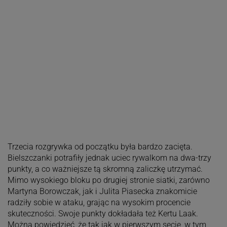
Trzecia rozgrywka od początku była bardzo zacięta.
Bielszczanki potrafiły jednak uciec rywalkom na dwa-trzy
punkty, a co ważniejsze tą skromną zaliczkę utrzymać.
Mimo wysokiego bloku po drugiej stronie siatki, zarówno
Martyna Borowczak, jak i Julita Piasecka znakomicie
radziły sobie w ataku, grając na wysokim procencie
skuteczności. Swoje punkty dokładała też Kertu Laak.
Można powiedzieć, że tak jak w pierwszym secie, w tym