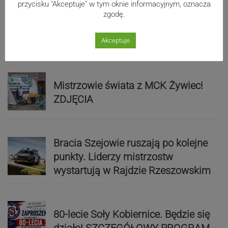
przycisku "Akceptuje" w tym oknie informacyjnym, oznacza
zgodę.
Akceptuje
Sport
Mistrzowie świata z MCK Żywiec!
ZDJĘCIA
Bracia Szejowie ruszają po kolejne
punkty. Liderzy mistrzostw
wystartują w Rajdzie Rzeszowskim
80-lecie Soły Kobiernice. Będzie się
działo! SZCZEGÓŁOWY PROGRAM