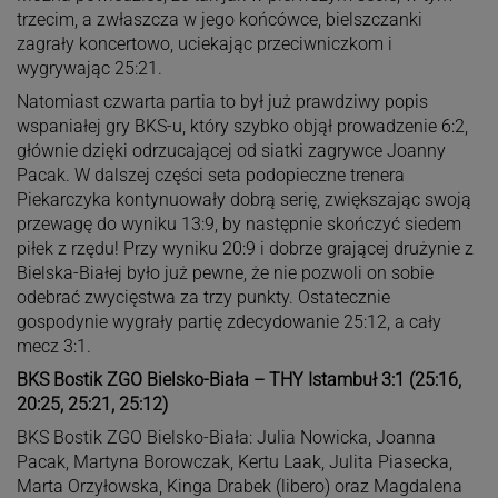
trzecim, a zwłaszcza w jego końcówce, bielszczanki
zagrały koncertowo, uciekając przeciwniczkom i
wygrywając 25:21.
Natomiast czwarta partia to był już prawdziwy popis
wspaniałej gry BKS-u, który szybko objął prowadzenie 6:2,
głównie dzięki odrzucającej od siatki zagrywce Joanny
Pacak. W dalszej części seta podopieczne trenera
Piekarczyka kontynuowały dobrą serię, zwiększając swoją
przewagę do wyniku 13:9, by następnie skończyć siedem
piłek z rzędu! Przy wyniku 20:9 i dobrze grającej drużynie z
Bielska-Białej było już pewne, że nie pozwoli on sobie
odebrać zwycięstwa za trzy punkty. Ostatecznie
gospodynie wygrały partię zdecydowanie 25:12, a cały
mecz 3:1.
BKS Bostik ZGO Bielsko-Biała – THY Istambuł 3:1 (25:16,
20:25, 25:21, 25:12)
BKS Bostik ZGO Bielsko-Biała: Julia Nowicka, Joanna
Pacak, Martyna Borowczak, Kertu Laak, Julita Piasecka,
Marta Orzyłowska, Kinga Drabek (libero) oraz Magdalena