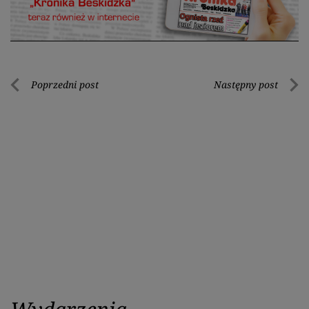
Nawigacja
Poprzedni post
Następny post
Poprzedni
Nastę
wpisu
post
post