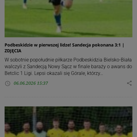
Podbeskidzie w pierwszej lidze! Sandecja pokonana 3:1 |
ZDJĘCIA
W sobotnie popołudnie piłkarze Podbeskidzia Bielsko-Biała
walczyli z Sandecją Nowy Sącz w finale baraży o awans do
Betclic 1 Ligi. Lepsi okazali się Górale, którzy…
06.06.2026 15:37
share
access_time