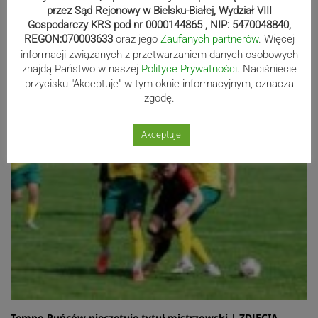
przez Sąd Rejonowy w Bielsku-Białej, Wydział VIII
26.05.2026 00:16
share
access_time
Gospodarczy KRS pod nr 0000144865 , NIP: 5470048840,
REGON:070003633
oraz jego
Zaufanych partnerów
. Więcej
informacji związanych z przetwarzaniem danych osobowych
znajdą Państwo w naszej
Polityce Prywatności
. Naciśniecie
przycisku "Akceptuje" w tym oknie informacyjnym, oznacza
zgodę.
Akceptuje
Tempo Puńców pieczętuje tytuł mistrzowski | ZDJĘCIA