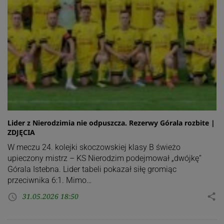
Lider z Nierodzimia nie odpuszcza. Rezerwy Górala rozbite |
ZDJĘCIA
W meczu 24. kolejki skoczowskiej klasy B świeżo
upieczony mistrz – KS Nierodzim podejmował „dwójkę”
Górala Istebna. Lider tabeli pokazał siłę gromiąc
przeciwnika 6:1. Mimo…
31.05.2026 18:50
share
access_time