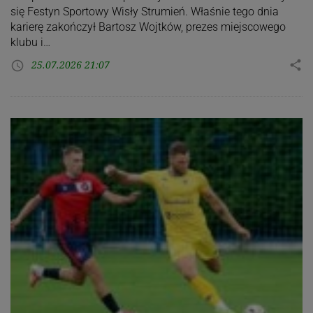
się Festyn Sportowy Wisły Strumień. Właśnie tego dnia
karierę zakończył Bartosz Wojtków, prezes miejscowego
klubu i…
25.07.2026 21:07
share
access_time