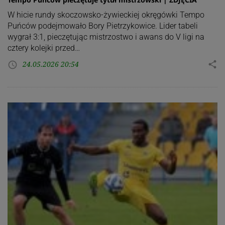
W hicie rundy skoczowsko-żywieckiej okręgówki Tempo
Puńców podejmowało Bory Pietrzykowice. Lider tabeli
wygrał 3:1, pieczętując mistrzostwo i awans do V ligi na
cztery kolejki przed…
24.05.2026 20:54
share
access_time