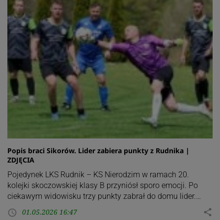
Popis braci Sikorów. Lider zabiera punkty z Rudnika |
ZDJĘCIA
Pojedynek LKS Rudnik – KS Nierodzim w ramach 20.
kolejki skoczowskiej klasy B przyniósł sporo emocji. Po
ciekawym widowisku trzy punkty zabrał do domu lider.…
01.05.2026 16:47
share
access_time