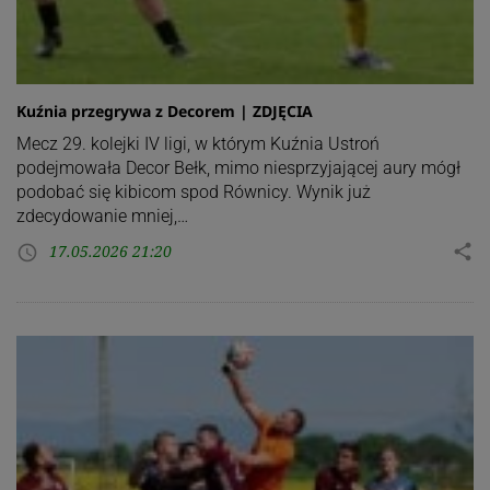
Kuźnia przegrywa z Decorem | ZDJĘCIA
Mecz 29. kolejki IV ligi, w którym Kuźnia Ustroń
podejmowała Decor Bełk, mimo niesprzyjającej aury mógł
podobać się kibicom spod Równicy. Wynik już
zdecydowanie mniej,…
17.05.2026 21:20
share
access_time