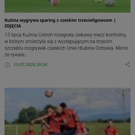
Kuźnia wygrywa sparing z czeskim trzecioligowcem |
ZDJĘCIA
15 lipca Kuźnia Ustroń rozegrała ciekawy mecz kontrolny,
w którym zmierzyła się z występującym na trzecim
szczeblu rozgrywek czeskich Unie Hlubina Ostrawa. Mimo
że rywale…
15.07.2026 20:34
share
access_time