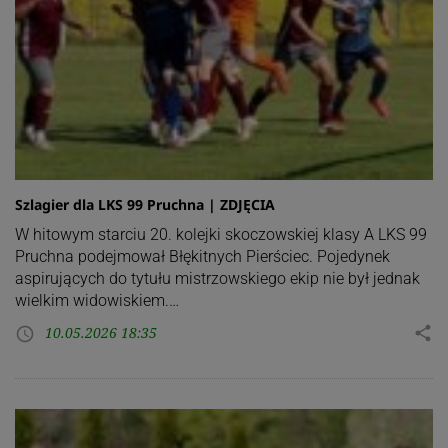
Szlagier dla LKS 99 Pruchna | ZDJĘCIA
W hitowym starciu 20. kolejki skoczowskiej klasy A LKS 99
Pruchna podejmował Błękitnych Pierściec. Pojedynek
aspirujących do tytułu mistrzowskiego ekip nie był jednak
wielkim widowiskiem.…
10.05.2026 18:35
share
access_time