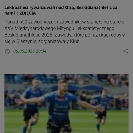
Lekkoatleci rywalizowali nad Olzą. Beskidianathletic za
nami | ZDJĘCIA
Ponad 550 zawodniczek i zawodników stanęło na starcie
XXV Międzynarodowego Mityngu Lekkoatletycznego
Beskidianathletic 2026. Zawody, które po raz drugi odbyły
się w Cieszynie, zorganizowały Klub…
06.06.2026 20:34
share
access_time