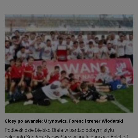
Głosy po awansie: Urynowicz, Forenc i trener Włodarski
Podbeskidzie Bielsko-Biała w bardzo dobrym stylu
pokonało Sandecję Nowy Sącz w finale baraży o Betclic 1