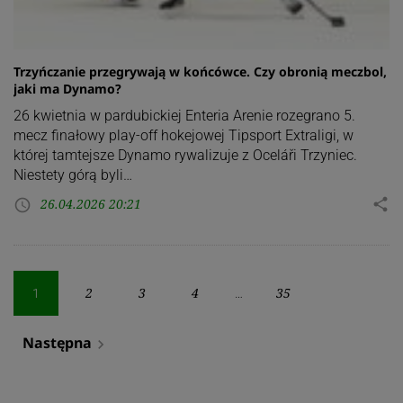
Trzyńczanie przegrywają w końcówce. Czy obronią meczbol,
jaki ma Dynamo?
26 kwietnia w pardubickiej Enteria Arenie rozegrano 5.
mecz finałowy play-off hokejowej Tipsport Extraligi, w
której tamtejsze Dynamo rywalizuje z Oceláři Trzyniec.
Niestety górą byli…
26.04.2026 20:21
share
access_time
Stronicowanie
2
3
4
35
1
…
wpisów
Następna
navigate_next