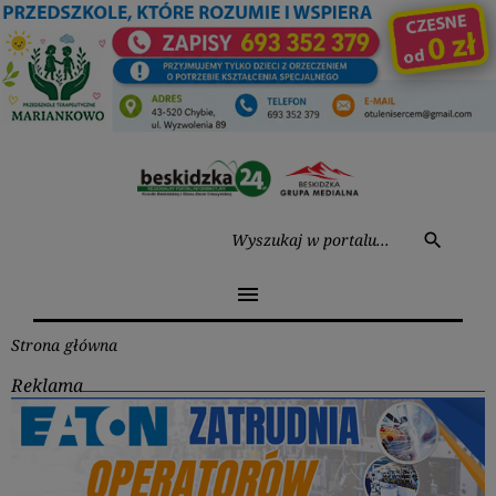
Przejdź
do
treści
Wysz
search
menu
Strona główna
Reklama