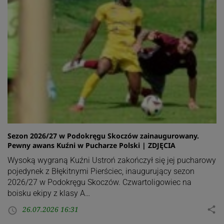
Sezon 2026/27 w Podokręgu Skoczów zainaugurowany.
Pewny awans Kuźni w Pucharze Polski | ZDJĘCIA
Wysoką wygraną Kuźni Ustroń zakończył się jej pucharowy
pojedynek z Błękitnymi Pierściec, inaugurujący sezon
2026/27 w Podokręgu Skoczów. Czwartoligowiec na
boisku ekipy z klasy A…
26.07.2026 16:31
share
access_time