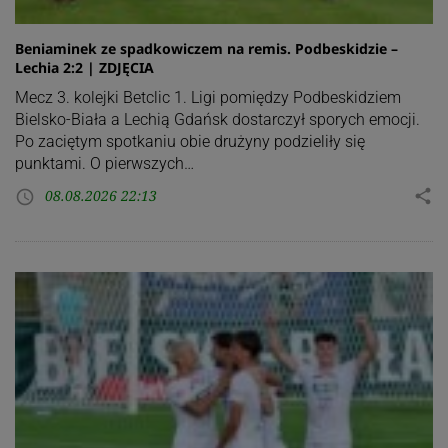
Beniaminek ze spadkowiczem na remis. Podbeskidzie –
Lechia 2:2 | ZDJĘCIA
Mecz 3. kolejki Betclic 1. Ligi pomiędzy Podbeskidziem
Bielsko-Biała a Lechią Gdańsk dostarczył sporych emocji.
Po zaciętym spotkaniu obie drużyny podzieliły się
punktami. O pierwszych…
08.08.2026 22:13
share
access_time