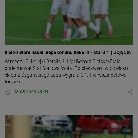
Biało-zieloni nadal niepokonani. Rekord – Stal 3:1 | ZDJĘCIA
W meczu 3. kolejki Betclic 2. Ligi Rekord Bielsko-Biała
podejmował Stal Stalowa Wola. Po ciekawym widowisku
ekipa z Cygańskiego Lasu wygrała 3:1. Pierwsza połowa
toczyła…
08.08.2026 19:05
share
access_time