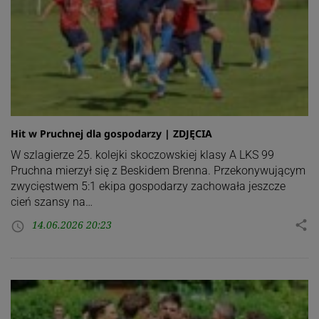
Hit w Pruchnej dla gospodarzy | ZDJĘCIA
W szlagierze 25. kolejki skoczowskiej klasy A LKS 99
Pruchna mierzył się z Beskidem Brenna. Przekonywującym
zwycięstwem 5:1 ekipa gospodarzy zachowała jeszcze
cień szansy na…
14.06.2026 20:23
share
access_time