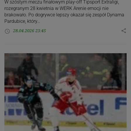
W szóstym meczu finałowym play-off Tipsport Extraligi,
rozegranym 28 kwietnia w WERK Arenie emocji nie
brakowało. Po dogrywce lepszy okazał się zespół Dynama
Pardubice, który…
28.04.2026 23:45
share
access_time