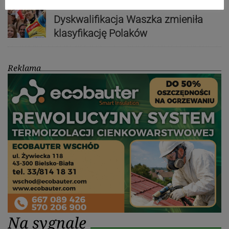
Nakamura z dubletem w Wiśle.
Dyskwalifikacja Waszka zmieniła
klasyfikację Polaków
Reklama
Na sygnale