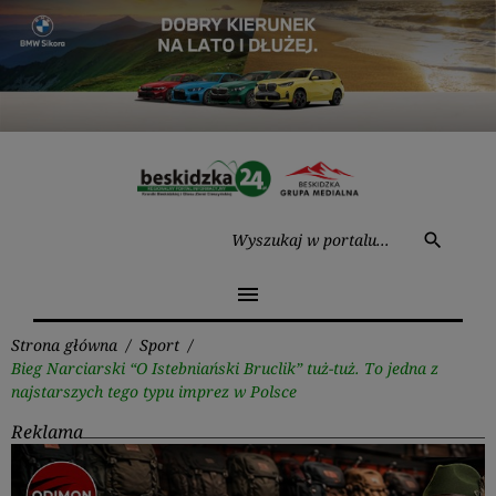
Przejdź
do
treści
Wysz
search
menu
Strona główna
/
Sport
/
Bieg Narciarski “O Istebniański Bruclik” tuż-tuż. To jedna z
najstarszych tego typu imprez w Polsce
Reklama