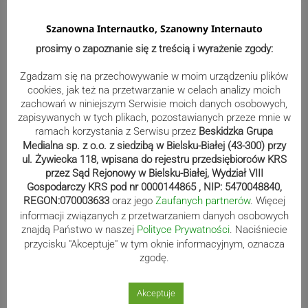
Szanowna Internautko, Szanowny Internauto
prosimy o zapoznanie się z treścią i wyrażenie zgody:
Bracia Szejowie ruszają po kolejne
punkty. Liderzy mistrzostw
Zgadzam się na przechowywanie w moim urządzeniu plików
wystartują w Rajdzie Rzeszowskim
cookies, jak też na przetwarzanie w celach analizy moich
zachowań w niniejszym Serwisie moich danych osobowych,
zapisywanych w tych plikach, pozostawianych przeze mnie w
ramach korzystania z Serwisu przez
Beskidzka Grupa
Medialna sp. z o.o. z siedzibą w Bielsku-Białej (43-300) przy
80-lecie Soły Kobiernice. Będzie się
ul. Żywiecka 118, wpisana do rejestru przedsiębiorców KRS
działo! SZCZEGÓŁOWY PROGRAM
przez Sąd Rejonowy w Bielsku-Białej, Wydział VIII
Gospodarczy KRS pod nr 0000144865 , NIP: 5470048840,
REGON:070003633
oraz jego
Zaufanych partnerów
. Więcej
informacji związanych z przetwarzaniem danych osobowych
Kaniów stolicą europejskiego kajak
znajdą Państwo w naszej
Polityce Prywatności
. Naciśniecie
przycisku "Akceptuje" w tym oknie informacyjnym, oznacza
polo. Kilkadziesiąt drużyn z całej
zgodę.
Europy rywalizowało przez trzy dni
Akceptuje