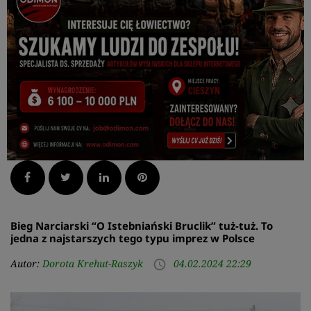
Facebook
Twitter
LinkedIn
Pinterest
Bieg Narciarski “O Istebniański Bruclik” tuż-tuż. To
jedna z najstarszych tego typu imprez w Polsce
Autor:
Dorota Krehut-Raszyk
04.02.2024 22:29
access_time