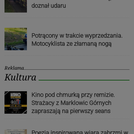
doznał udaru
Potrącony w trakcie wyprzedzania.
Motocyklista ze złamaną nogą
Reklama
Kultura
Kino pod chmurką przy remizie.
Strażacy z Marklowic Górnych
zapraszają na pierwszy seans
Poezja inspirowana wiarą zabrzmi w