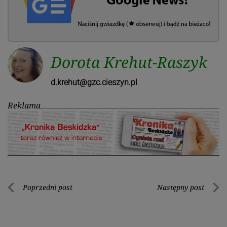
Dorota Krehut-Raszyk
d.krehut@gzc.cieszyn.pl
Reklama
Nawigacja
Poprzedni post
Następny post
Poprzedni
Nastę
wpisu
post
post