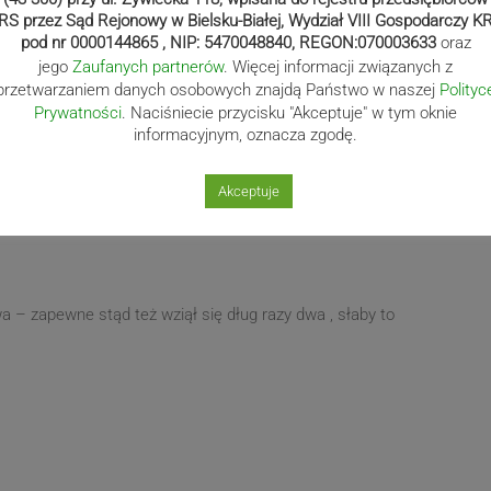
Następny
Autem w drzewo – dwie
RS przez Sąd Rejonowy w Bielsku-Białej, Wydział VIII Gospodarczy K
post
osoby w szpitalu
pod nr 0000144865 , NIP: 5470048840, REGON:070003633
oraz
jego
Zaufanych partnerów
. Więcej informacji związanych z
przetwarzaniem danych osobowych znajdą Państwo w naszej
Polityc
Prywatności
. Naciśniecie przycisku "Akceptuje" w tym oknie
informacyjnym, oznacza zgodę.
Akceptuje
najnowszy
a – zapewne stąd też wziął się dług razy dwa , słaby to