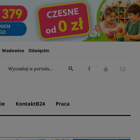
Wadowice
Oświęcim
Wyszukaj:
search
Facebook
Youtube
Kontak
ie
KontaktB24
Praca