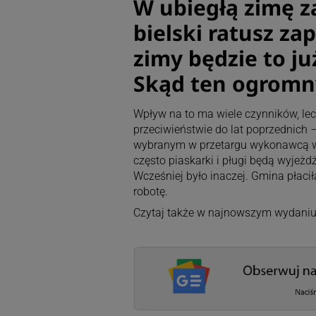
W ubiegłą zimę za
bielski ratusz zap
zimy będzie to ju
Skąd ten ogromn
Wpływ na to ma wiele czynników, le
przeciwieństwie do lat poprzednich –
wybranym w przetargu wykonawcą w s
często piaskarki i pługi będą wyjeżd
Wcześniej było inaczej. Gmina płaci
robotę.
Czytaj także w najnowszym wydani