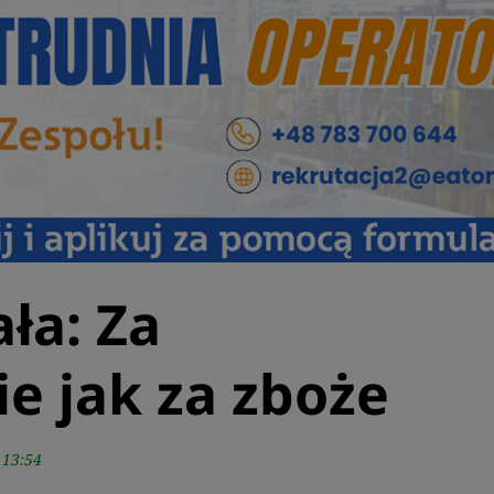
ała: Za
e jak za zboże
 13:54