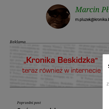
Marcin P
m.pluzek@kronika.b
Reklama
Z
Nawigacja
Poprzedni post