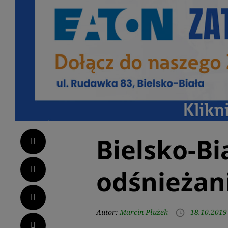
Bielsko-Bi
Facebook
Twitter
odśnieżani
LinkedIn
Autor:
Marcin Płużek
18.10.2019
access_time
Pinterest