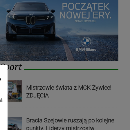
Sport
o
Mistrzowie świata z MCK Żywiec!
ZDJĘCIA
ak
Bracia Szejowie ruszają po kolejne
punkty. Liderzy mistrzostw