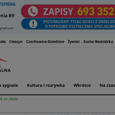
iała
Cieszyn
Czechowice-Dziedzice
Żywiec
Sucha Beskidzka
 sygnale
Kultura i rozrywka
Wkrótce
Na czas
ak za zboże