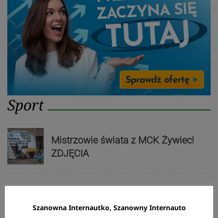
Sport
Mistrzowie świata z MCK Żywiec!
ZDJĘCIA
Bracia Szejowie ruszają po kolejne
punkty. Liderzy mistrzostw
Szanowna Internautko, Szanowny Internauto