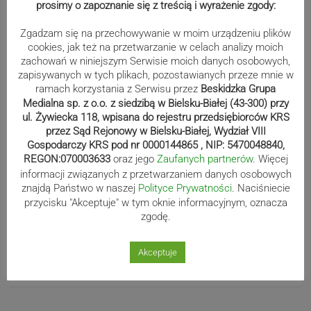
wystartują w Rajdzie Rzeszowskim
prosimy o zapoznanie się z treścią i wyrażenie zgody:
Zgadzam się na przechowywanie w moim urządzeniu plików
cookies, jak też na przetwarzanie w celach analizy moich
zachowań w niniejszym Serwisie moich danych osobowych,
80-lecie Soły Kobiernice. Będzie się
zapisywanych w tych plikach, pozostawianych przeze mnie w
działo! SZCZEGÓŁOWY PROGRAM
ramach korzystania z Serwisu przez
Beskidzka Grupa
Medialna sp. z o.o. z siedzibą w Bielsku-Białej (43-300) przy
ul. Żywiecka 118, wpisana do rejestru przedsiębiorców KRS
przez Sąd Rejonowy w Bielsku-Białej, Wydział VIII
Kaniów stolicą europejskiego kajak
Gospodarczy KRS pod nr 0000144865 , NIP: 5470048840,
REGON:070003633
oraz jego
Zaufanych partnerów
. Więcej
polo. Kilkadziesiąt drużyn z całej
informacji związanych z przetwarzaniem danych osobowych
Europy rywalizowało przez trzy dni
znajdą Państwo w naszej
Polityce Prywatności
. Naciśniecie
przycisku "Akceptuje" w tym oknie informacyjnym, oznacza
zgodę.
Nakamura z dubletem w Wiśle.
Dyskwalifikacja Waszka zmieniła
Akceptuje
klasyfikację Polaków