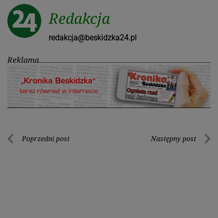
Redakcja
redakcja@beskidzka24.pl
Reklama
Nawigacja
Poprzedni post
Następny post
Poprzedni
Nastę
wpisu
post
post