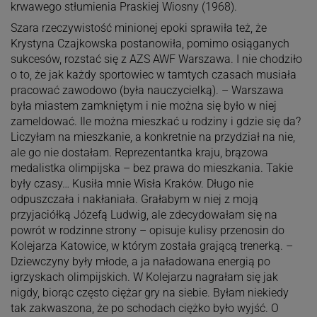
krwawego stłumienia Praskiej Wiosny (1968).
Szara rzeczywistość minionej epoki sprawiła też, że
Krystyna Czajkowska postanowiła, pomimo osiąganych
sukcesów, rozstać się z AZS AWF Warszawa. I nie chodziło
o to, że jak każdy sportowiec w tamtych czasach musiała
pracować zawodowo (była nauczycielką). – Warszawa
była miastem zamkniętym i nie można się było w niej
zameldować. Ile można mieszkać u rodziny i gdzie się da?
Liczyłam na mieszkanie, a konkretnie na przydział na nie,
ale go nie dostałam. Reprezentantka kraju, brązowa
medalistka olimpijska – bez prawa do mieszkania. Takie
były czasy… Kusiła mnie Wisła Kraków. Długo nie
odpuszczała i nakłaniała. Grałabym w niej z moją
przyjaciółką Józefą Ludwig, ale zdecydowałam się na
powrót w rodzinne strony – opisuje kulisy przenosin do
Kolejarza Katowice, w którym została grającą trenerką. –
Dziewczyny były młode, a ja naładowana energią po
igrzyskach olimpijskich. W Kolejarzu nagrałam się jak
nigdy, biorąc często ciężar gry na siebie. Byłam niekiedy
tak zakwaszona, że po schodach ciężko było wyjść. O