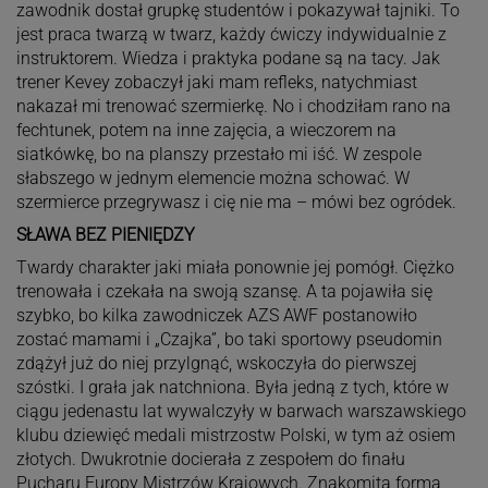
zawodnik dostał grupkę studentów i pokazywał tajniki. To
jest praca twarzą w twarz, każdy ćwiczy indywidualnie z
instruktorem. Wiedza i praktyka podane są na tacy. Jak
trener Kevey zobaczył jaki mam refleks, natychmiast
nakazał mi trenować szermierkę. No i chodziłam rano na
fechtunek, potem na inne zajęcia, a wieczorem na
siatkówkę, bo na planszy przestało mi iść. W zespole
słabszego w jednym elemencie można schować. W
szermierce przegrywasz i cię nie ma – mówi bez ogródek.
SŁAWA BEZ PIENIĘDZY
Twardy charakter jaki miała ponownie jej pomógł. Ciężko
trenowała i czekała na swoją szansę. A ta pojawiła się
szybko, bo kilka zawodniczek AZS AWF postanowiło
zostać mamami i „Czajka”, bo taki sportowy pseudomin
zdążył już do niej przylgnąć, wskoczyła do pierwszej
szóstki. I grała jak natchniona. Była jedną z tych, które w
ciągu jedenastu lat wywalczyły w barwach warszawskiego
klubu dziewięć medali mistrzostw Polski, w tym aż osiem
złotych. Dwukrotnie docierała z zespołem do finału
Pucharu Europy Mistrzów Krajowych. Znakomita forma