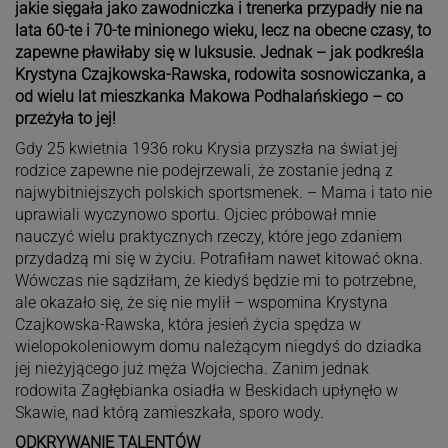
jakie sięgała jako zawodniczka i trenerka przypadły nie na
lata 60-te i 70-te minionego wieku, lecz na obecne czasy, to
zapewne pławiłaby się w luksusie. Jednak – jak podkreśla
Krystyna Czajkowska-Rawska, rodowita sosnowiczanka, a
od wielu lat mieszkanka Makowa Podhalańskiego – co
przeżyła to jej!
Gdy 25 kwietnia 1936 roku Krysia przyszła na świat jej
rodzice zapewne nie podejrzewali, że zostanie jedną z
najwybitniejszych polskich sportsmenek. – Mama i tato nie
uprawiali wyczynowo sportu. Ojciec próbował mnie
nauczyć wielu praktycznych rzeczy, które jego zdaniem
przydadzą mi się w życiu. Potrafiłam nawet kitować okna.
Wówczas nie sądziłam, że kiedyś będzie mi to potrzebne,
ale okazało się, że się nie mylił – wspomina Krystyna
Czajkowska-Rawska, która jesień życia spędza w
wielopokoleniowym domu należącym niegdyś do dziadka
jej nieżyjącego już męża Wojciecha. Zanim jednak
rodowita Zagłębianka osiadła w Beskidach upłynęło w
Skawie, nad którą zamieszkała, sporo wody.
ODKRYWANIE TALENTÓW