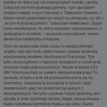
koledzy mi dokuczali, ale zawsze byłam twarda i uparta.
Zobaczyli we mnie godnego partnera. I tym sposobem
mogłam między innymi trenować z Tadeuszem Siwkiem, z
którym razem pojechałam po latach na olimpiadę, czy też z
Jerzym Kołodziejczykiem i Tadeuszem Kiełpińskim. Obijali
mnie niemiłosiernie. Do domu wracałam wymordowana i z
dziesiątkami siniaków – opowiada o początkach kariery
dwukrotna medalistka olimpijska.
Choć na naukę miała mało czasu, to wiedzę chłonęła
szybko, więc bez trudu zdała maturę i została studentką
warszawskiej Akademii Wychowania Fizycznego. Tyle
tylko, że początkowo o ligowych występach w uczelnianej
drużynie mogła jedynie pomarzyć. Wszak w kadrze AZS
AWF Warszawa było aż siedem reprezentantek kraju! To
sprawiło, że była o krok od przekwalifikowania się na…
szermierza. Uprawiała tę dyscyplinę w ramach zajęć
akademickich, gdyż ten przedmiot był jednym z
obowiązkowych. Nie tylko uzyskała I klasę sportową, ale i
wpadła w sidła wybitnego trenera, Węgra Janosa Keveya. –
Kadra narodowa szermierzy miała u nas obóz. Każdy