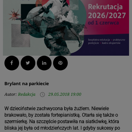
Facebook
Twitter
LinkedIn
Pinterest
Brylant na parkiecie
Autor:
Redakcja
29.05.2018 19:00
access_time
W dzieciństwie zachwycona była żużlem. Niewiele
brakowało, by została fortepianistką. Otarła się także o
szermierkę. Na szczęście postawiła na siatkówkę, która
bliska jej była od młodzieńczych lat. I gdyby sukcesy po