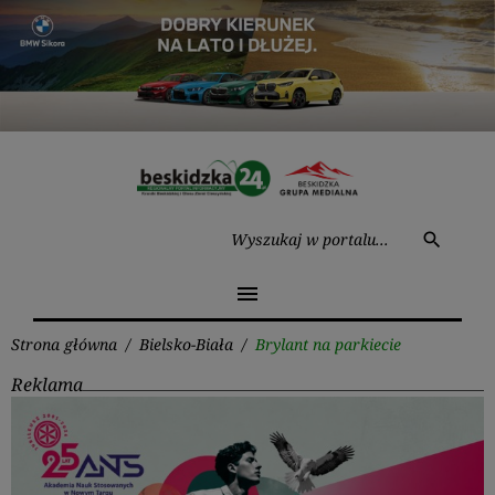
Przejdź
do
treści
Wysz
search
menu
Strona główna
/
Bielsko-Biała
/
Brylant na parkiecie
Reklama