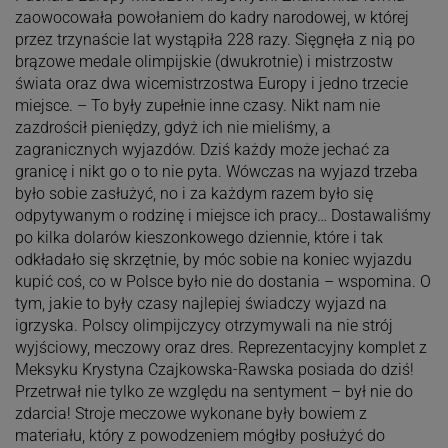
zaowocowała powołaniem do kadry narodowej, w której
przez trzynaście lat wystąpiła 228 razy. Sięgnęła z nią po
brązowe medale olimpijskie (dwukrotnie) i mistrzostw
świata oraz dwa wicemistrzostwa Europy i jedno trzecie
miejsce. – To były zupełnie inne czasy. Nikt nam nie
zazdrościł pieniędzy, gdyż ich nie mieliśmy, a
zagranicznych wyjazdów. Dziś każdy może jechać za
granicę i nikt go o to nie pyta. Wówczas na wyjazd trzeba
było sobie zasłużyć, no i za każdym razem było się
odpytywanym o rodzinę i miejsce ich pracy… Dostawaliśmy
po kilka dolarów kieszonkowego dziennie, które i tak
odkładało się skrzętnie, by móc sobie na koniec wyjazdu
kupić coś, co w Polsce było nie do dostania – wspomina. O
tym, jakie to były czasy najlepiej świadczy wyjazd na
igrzyska. Polscy olimpijczycy otrzymywali na nie strój
wyjściowy, meczowy oraz dres. Reprezentacyjny komplet z
Meksyku Krystyna Czajkowska-Rawska posiada do dziś!
Przetrwał nie tylko ze względu na sentyment – był nie do
zdarcia! Stroje meczowe wykonane były bowiem z
materiału, który z powodzeniem mógłby posłużyć do