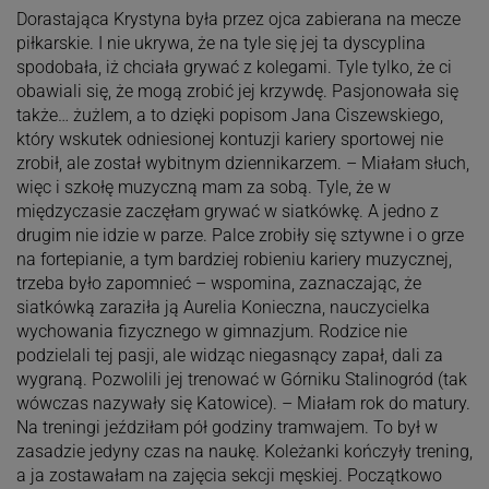
Dorastająca Krystyna była przez ojca zabierana na mecze
piłkarskie. I nie ukrywa, że na tyle się jej ta dyscyplina
spodobała, iż chciała grywać z kolegami. Tyle tylko, że ci
obawiali się, że mogą zrobić jej krzywdę. Pasjonowała się
także… żużlem, a to dzięki popisom Jana Ciszewskiego,
który wskutek odniesionej kontuzji kariery sportowej nie
zrobił, ale został wybitnym dziennikarzem. – Miałam słuch,
więc i szkołę muzyczną mam za sobą. Tyle, że w
międzyczasie zaczęłam grywać w siatkówkę. A jedno z
drugim nie idzie w parze. Palce zrobiły się sztywne i o grze
na fortepianie, a tym bardziej robieniu kariery muzycznej,
trzeba było zapomnieć – wspomina, zaznaczając, że
siatkówką zaraziła ją Aurelia Konieczna, nauczycielka
wychowania fizycznego w gimnazjum. Rodzice nie
podzielali tej pasji, ale widząc niegasnący zapał, dali za
wygraną. Pozwolili jej trenować w Górniku Stalinogród (tak
wówczas nazywały się Katowice). – Miałam rok do matury.
Na treningi jeździłam pół godziny tramwajem. To był w
zasadzie jedyny czas na naukę. Koleżanki kończyły trening,
a ja zostawałam na zajęcia sekcji męskiej. Początkowo