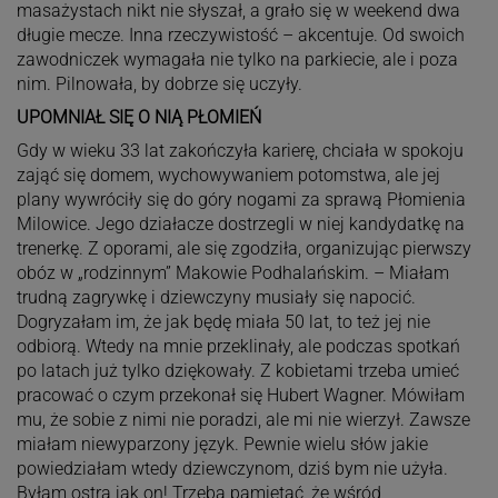
masażystach nikt nie słyszał, a grało się w weekend dwa
długie mecze. Inna rzeczywistość – akcentuje. Od swoich
zawodniczek wymagała nie tylko na parkiecie, ale i poza
nim. Pilnowała, by dobrze się uczyły.
UPOMNIAŁ SIĘ O NIĄ PŁOMIEŃ
Gdy w wieku 33 lat zakończyła karierę, chciała w spokoju
zająć się domem, wychowywaniem potomstwa, ale jej
plany wywróciły się do góry nogami za sprawą Płomienia
Milowice. Jego działacze dostrzegli w niej kandydatkę na
trenerkę. Z oporami, ale się zgodziła, organizując pierwszy
obóz w „rodzinnym” Makowie Podhalańskim. – Miałam
trudną zagrywkę i dziewczyny musiały się napocić.
Dogryzałam im, że jak będę miała 50 lat, to też jej nie
odbiorą. Wtedy na mnie przeklinały, ale podczas spotkań
po latach już tylko dziękowały. Z kobietami trzeba umieć
pracować o czym przekonał się Hubert Wagner. Mówiłam
mu, że sobie z nimi nie poradzi, ale mi nie wierzył. Zawsze
miałam niewyparzony język. Pewnie wielu słów jakie
powiedziałam wtedy dziewczynom, dziś bym nie użyła.
Byłam ostra jak on! Trzeba pamiętać, że wśród