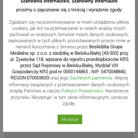
Szanowna Internautko, Szanowny Internauto
jeszcze stawiają warunki. Za moich czasów to było nie do
prosimy o zapoznanie się z treścią i wyrażenie zgody:
pomyślenia. To byłaby banicja – grzmi „Czajka”. Zauważa,
że obecnie siatkarze mają nieporównywalnie lepsze
Zgadzam się na przechowywanie w moim urządzeniu plików
warunki do pracy, choć są eksploatowani ponad siły. –
cookies, jak też na przetwarzanie w celach analizy moich
Sponsorzy wymagają, ale i technika, medycyna poszły
zachowań w niniejszym Serwisie moich danych osobowych,
naprzód. Aby poprawić skoczność brałam sztangę na kark
zapisywanych w tych plikach, pozostawianych przeze mnie w
i wykonywałam z nią ćwiczenia i teraz ma to swoje
ramach korzystania z Serwisu przez
Beskidzka Grupa
konsekwencje. Obecnie każdą partię mięśni można
Medialna sp. z o.o. z siedzibą w Bielsku-Białej (43-300) przy
wyćwiczyć bez rujnowania reszty organizmu.
ul. Żywiecka 118, wpisana do rejestru przedsiębiorców KRS
przez Sąd Rejonowy w Bielsku-Białej, Wydział VIII
Gospodarczy KRS pod nr 0000144865 , NIP: 5470048840,
REGON:070003633
oraz jego
Zaufanych partnerów
. Więcej
informacji związanych z przetwarzaniem danych osobowych
znajdą Państwo w naszej
Polityce Prywatności
. Naciśniecie
przycisku "Akceptuje" w tym oknie informacyjnym, oznacza
zgodę.
Akceptuje