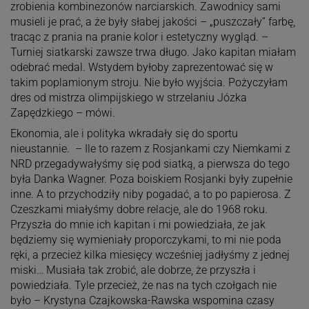
zrobienia kombinezonów narciarskich. Zawodnicy sami
musieli je prać, a że były słabej jakości – „puszczały” farbę,
tracąc z prania na pranie kolor i estetyczny wygląd. –
Turniej siatkarski zawsze trwa długo. Jako kapitan miałam
odebrać medal. Wstydem byłoby zaprezentować się w
takim poplamionym stroju. Nie było wyjścia. Pożyczyłam
dres od mistrza olimpijskiego w strzelaniu Józka
Zapędzkiego – mówi.
Ekonomia, ale i polityka wkradały się do sportu
nieustannie. – Ile to razem z Rosjankami czy Niemkami z
NRD przegadywałyśmy się pod siatką, a pierwsza do tego
była Danka Wagner. Poza boiskiem Rosjanki były zupełnie
inne. A to przychodziły niby pogadać, a to po papierosa. Z
Czeszkami miałyśmy dobre relacje, ale do 1968 roku.
Przyszła do mnie ich kapitan i mi powiedziała, że jak
będziemy się wymieniały proporczykami, to mi nie poda
ręki, a przecież kilka miesięcy wcześniej jadłyśmy z jednej
miski… Musiała tak zrobić, ale dobrze, że przyszła i
powiedziała. Tyle przecież, że nas na tych czołgach nie
było – Krystyna Czajkowska-Rawska wspomina czasy