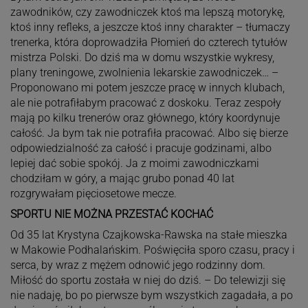
zawodników, czy zawodniczek ktoś ma lepszą motorykę,
ktoś inny refleks, a jeszcze ktoś inny charakter – tłumaczy
trenerka, która doprowadziła Płomień do czterech tytułów
mistrza Polski. Do dziś ma w domu wszystkie wykresy,
plany treningowe, zwolnienia lekarskie zawodniczek… –
Proponowano mi potem jeszcze pracę w innych klubach,
ale nie potrafiłabym pracować z doskoku. Teraz zespoły
mają po kilku trenerów oraz głównego, który koordynuje
całość. Ja bym tak nie potrafiła pracować. Albo się bierze
odpowiedzialność za całość i pracuje godzinami, albo
lepiej dać sobie spokój. Ja z moimi zawodniczkami
chodziłam w góry, a mając grubo ponad 40 lat
rozgrywałam pięciosetowe mecze.
SPORTU NIE MOŻNA PRZESTAĆ KOCHAĆ
Od 35 lat Krystyna Czajkowska-Rawska na stałe mieszka
w Makowie Podhalańskim. Poświęciła sporo czasu, pracy i
serca, by wraz z mężem odnowić jego rodzinny dom.
Miłość do sportu została w niej do dziś. – Do telewizji się
nie nadaję, bo po pierwsze bym wszystkich zagadała, a po