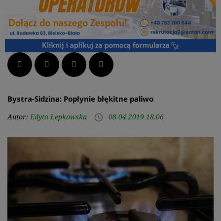
Facebook
Twitter
LinkedIn
Pinterest
Bystra-Sidzina: Popłynie błękitne paliwo
Autor:
Edyta Łepkowska
08.04.2019 18:06
access_time