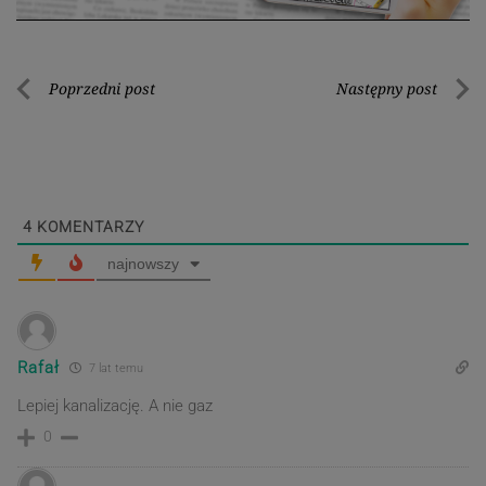
Nawigacja
Poprzedni post
Następny post
Poprzedni
Nastę
wpisu
post
post
4
KOMENTARZY
najnowszy
Rafał
7 lat temu
Lepiej kanalizację. A nie gaz
0