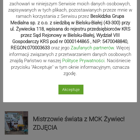
zachowań w niniejszym Serwisie moich danych osobowych,
zapisywanych w tych plikach, pozostawianych przeze mnie w
Sport
ramach korzystania z Serwisu przez
Beskidzka Grupa
Medialna sp. z o.o. z siedzibą w Bielsku-Białej (43-300) przy
ul. Żywiecka 118, wpisana do rejestru przedsiębiorców KRS
Beniaminek ze spadkowiczem na
przez Sąd Rejonowy w Bielsku-Białej, Wydział VIII
Gospodarczy KRS pod nr 0000144865 , NIP: 5470048840,
remis. Podbeskidzie – Lechia 2:2 |
REGON:070003633
oraz jego
Zaufanych partnerów
. Więcej
ZDJĘCIA
informacji związanych z przetwarzaniem danych osobowych
znajdą Państwo w naszej
Polityce Prywatności
. Naciśniecie
przycisku "Akceptuje" w tym oknie informacyjnym, oznacza
zgodę.
Biało-zieloni nadal niepokonani.
Rekord – Stal 3:1 | ZDJĘCIA
Akceptuje
Mistrzowie świata z MCK Żywiec!
ZDJĘCIA