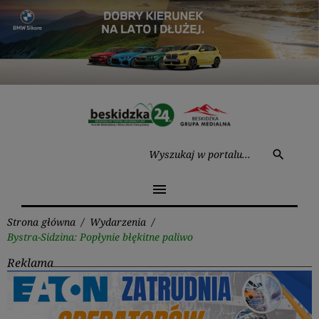
Przejdź
do
treści
Wysz
search
menu
Strona główna
/
Wydarzenia
/
Bystra-Sidzina: Popłynie błękitne paliwo
Reklama