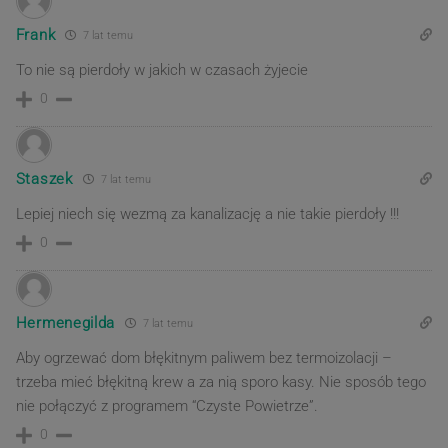
Frank
7 lat temu
To nie są pierdoły w jakich w czasach żyjecie
0
Staszek
7 lat temu
Lepiej niech się wezmą za kanalizację a nie takie pierdoły !!!
0
Hermenegilda
7 lat temu
Aby ogrzewać dom błękitnym paliwem bez termoizolacji –
trzeba mieć błękitną krew a za nią sporo kasy. Nie sposób tego
nie połączyć z programem “Czyste Powietrze”.
0