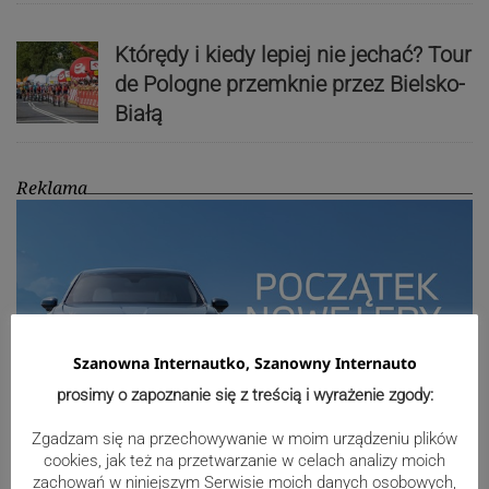
Którędy i kiedy lepiej nie jechać? Tour
de Pologne przemknie przez Bielsko-
Białą
Reklama
Szanowna Internautko, Szanowny Internauto
prosimy o zapoznanie się z treścią i wyrażenie zgody:
Zgadzam się na przechowywanie w moim urządzeniu plików
cookies, jak też na przetwarzanie w celach analizy moich
zachowań w niniejszym Serwisie moich danych osobowych,