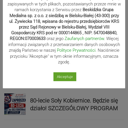
zapisywanych w tych plikach, pozostawianych przeze mnie w
Sport
ramach korzystania z Serwisu przez
Beskidzka Grupa
Medialna sp. z o.o. z siedzibą w Bielsku-Białej (43-300) przy
ul. Żywiecka 118, wpisana do rejestru przedsiębiorców KRS
przez Sąd Rejonowy w Bielsku-Białej, Wydział VIII
Mistrzowie świata z MCK Żywiec!
Gospodarczy KRS pod nr 0000144865 , NIP: 5470048840,
ZDJĘCIA
REGON:070003633
oraz jego
Zaufanych partnerów
. Więcej
informacji związanych z przetwarzaniem danych osobowych
znajdą Państwo w naszej
Polityce Prywatności
. Naciśniecie
przycisku "Akceptuje" w tym oknie informacyjnym, oznacza
Bracia Szejowie ruszają po kolejne
zgodę.
punkty. Liderzy mistrzostw
wystartują w Rajdzie Rzeszowskim
Akceptuje
80-lecie Soły Kobiernice. Będzie się
działo! SZCZEGÓŁOWY PROGRAM