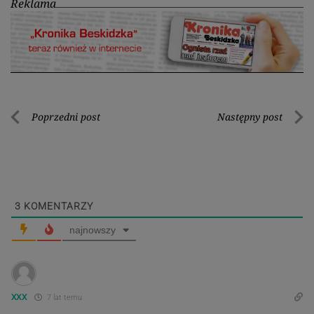
Reklama
Nawigacja
Poprzedni post
Następny post
Poprzedni
Nastę
wpisu
post
post
3
KOMENTARZY
najnowszy
xxx
7 lat temu