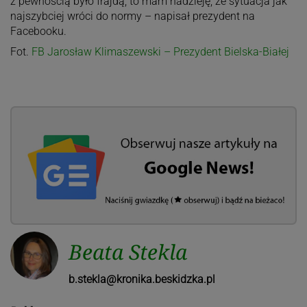
z pewnością było frajdą, to mam nadzieję, że sytuacja jak
najszybciej wróci do normy – napisał prezydent na
Facebooku.
Fot.
FB Jarosław Klimaszewski – Prezydent Bielska-Białej
Beata Stekla
b.stekla@kronika.beskidzka.pl