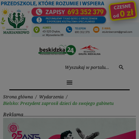
Przejdź
do
treści
Wysz
search
menu
Strona główna
/
Wydarzenia
/
Bielsko: Prezydent zaprosił dzieci do swojego gabinetu
Reklama