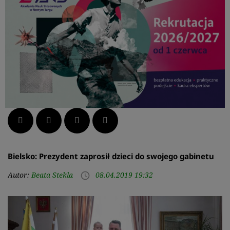
Facebook
Twitter
LinkedIn
Pinterest
Bielsko: Prezydent zaprosił dzieci do swojego gabinetu
Autor:
Beata Stekla
08.04.2019 19:32
access_time