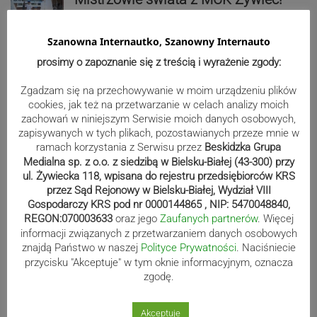
ZDJĘCIA
Szanowna Internautko, Szanowny Internauto
prosimy o zapoznanie się z treścią i wyrażenie zgody:
Bracia Szejowie ruszają po kolejne
Zgadzam się na przechowywanie w moim urządzeniu plików
punkty. Liderzy mistrzostw
cookies, jak też na przetwarzanie w celach analizy moich
wystartują w Rajdzie Rzeszowskim
zachowań w niniejszym Serwisie moich danych osobowych,
zapisywanych w tych plikach, pozostawianych przeze mnie w
ramach korzystania z Serwisu przez
Beskidzka Grupa
Medialna sp. z o.o. z siedzibą w Bielsku-Białej (43-300) przy
80-lecie Soły Kobiernice. Będzie się
ul. Żywiecka 118, wpisana do rejestru przedsiębiorców KRS
przez Sąd Rejonowy w Bielsku-Białej, Wydział VIII
działo! SZCZEGÓŁOWY PROGRAM
Gospodarczy KRS pod nr 0000144865 , NIP: 5470048840,
REGON:070003633
oraz jego
Zaufanych partnerów
. Więcej
informacji związanych z przetwarzaniem danych osobowych
znajdą Państwo w naszej
Polityce Prywatności
. Naciśniecie
Kaniów stolicą europejskiego kajak
przycisku "Akceptuje" w tym oknie informacyjnym, oznacza
polo. Kilkadziesiąt drużyn z całej
zgodę.
Europy rywalizowało przez trzy dni
Akceptuje