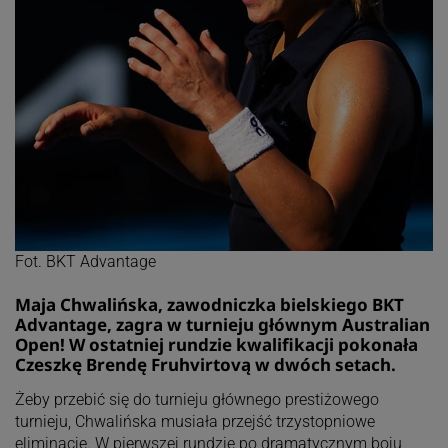
Fot. BKT Advantage
Maja Chwalińska, zawodniczka bielskiego BKT
Advantage, zagra w turnieju głównym Australian
Open! W ostatniej rundzie kwalifikacji pokonała
Czeszkę Brendę Fruhvirtovą w dwóch setach.
Żeby przebić się do turnieju głównego prestiżowego
turnieju, Chwalińska musiała przejść trzystopniowe
eliminacje. W pierwszej rundzie po dramatycznym boju