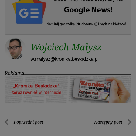
Wojciech Małysz
w.malysz@kronika.beskidzka.pl
Reklama
Nawigacja
Poprzedni post
Następny post
Poprzedni
Nastę
wpisu