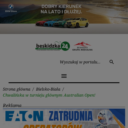
Przejdź
do
treści
Wysz
search
menu
Strona główna
/
Bielsko-Biała
/
Chwalińska w turnieju głównym Australian Open!
Reklama