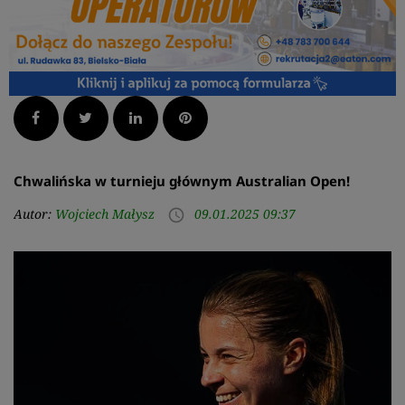
Facebook
Twitter
LinkedIn
Pinterest
Chwalińska w turnieju głównym Australian Open!
Autor:
Wojciech Małysz
09.01.2025 09:37
access_time