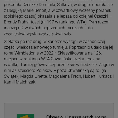
pokonała Czeszkę Dominikę Salkovą, w drugim uporała się
z Belgijką Marie Benoit, a w czwartkowy wczesny poranek
(polskiego czasu) okazała się lepsza od kolejnej Czeszki –
Brendy Fruhvirtovej (nr 197 w rankingu WTA). Tym razem –
inaczej niż w dwóch poprzednich meczach – do
zwycięstwa wystarczyły jej dwa sety.
23-latka po raz drugi w karierze wystąpi w zasadniczej
części wielkoszlemowego turnieju. Poprzednio udało się jej
to na Wimbledonie w 2022 r. Sklasyfikowana na 126.
miejscu w rankingu WTA Chwalińska czeka teraz na
rywalkę. Turniej główny rozpocznie się w niedzielę. Zagra w
nim aż sześcioro Polaków – poza Chwalińską są to Iga
Świątek, Magda Linette, Magdalena Fręch, Hubert Hurkacz i
Kamil Majchrzak.