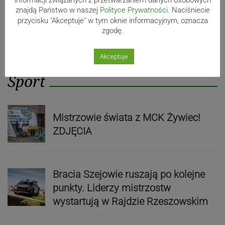
znajdą Państwo w naszej
Polityce Prywatności
. Naciśniecie
przycisku "Akceptuje" w tym oknie informacyjnym, oznacza
zgodę.
Akceptuje
Sport
Mistrzowie świata z MCK Żywiec!
ZDJĘCIA
Bracia Szejowie ruszają po kolejne
punkty. Liderzy mistrzostw
wystartują w Rajdzie Rzeszowskim