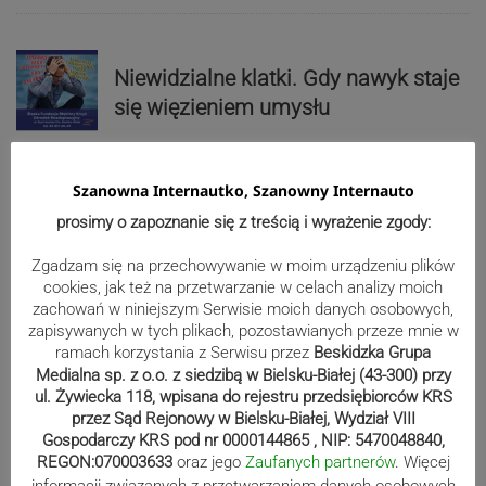
Niewidzialne klatki. Gdy nawyk staje
się więzieniem umysłu
Szanowna Internautko, Szanowny Internauto
Zmarł pierwszy wójt Bestwiny.
prosimy o zapoznanie się z treścią i wyrażenie zgody:
„Odszedł wizjoner, gospodarz i
przyjaciel”
Zgadzam się na przechowywanie w moim urządzeniu plików
cookies, jak też na przetwarzanie w celach analizy moich
zachowań w niniejszym Serwisie moich danych osobowych,
Reklama
zapisywanych w tych plikach, pozostawianych przeze mnie w
ramach korzystania z Serwisu przez
Beskidzka Grupa
Medialna sp. z o.o. z siedzibą w Bielsku-Białej (43-300) przy
ul. Żywiecka 118, wpisana do rejestru przedsiębiorców KRS
przez Sąd Rejonowy w Bielsku-Białej, Wydział VIII
Gospodarczy KRS pod nr 0000144865 , NIP: 5470048840,
REGON:070003633
oraz jego
Zaufanych partnerów
. Więcej
informacji związanych z przetwarzaniem danych osobowych