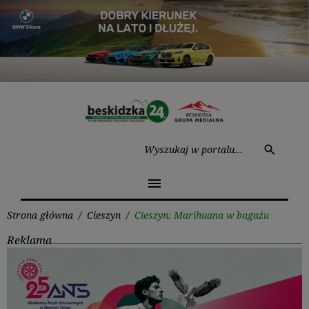
Przejdź
do
treści
Wysz
search
menu
Strona główna
/
Cieszyn
/
Cieszyn: Marihuana w bagażu
Reklama