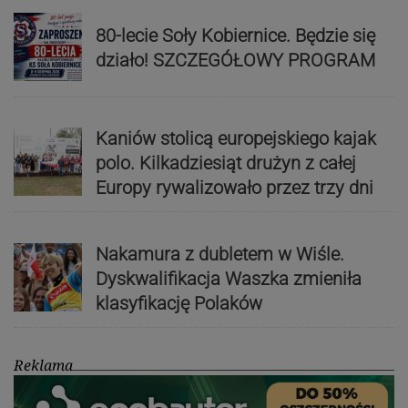
80-lecie Soły Kobiernice. Będzie się
działo! SZCZEGÓŁOWY PROGRAM
Kaniów stolicą europejskiego kajak
polo. Kilkadziesiąt drużyn z całej
Europy rywalizowało przez trzy dni
Nakamura z dubletem w Wiśle.
Dyskwalifikacja Waszka zmieniła
klasyfikację Polaków
Reklama