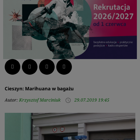
Facebook
Twitter
LinkedIn
Pinterest
Cieszyn: Marihuana w bagażu
Autor:
Krzysztof Marciniuk
29.07.2019 19:45
access_time