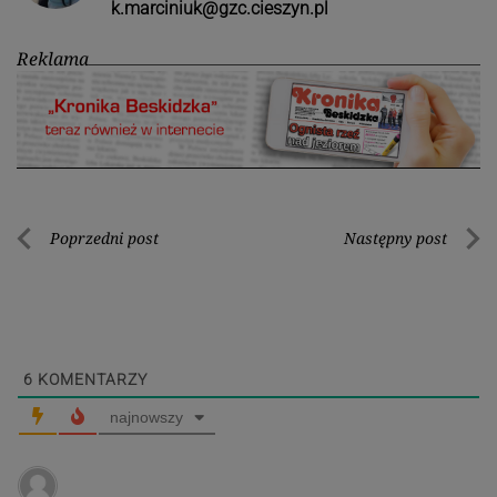
k.marciniuk@gzc.cieszyn.pl
Reklama
Nawigacja
Poprzedni post
Następny post
Poprzedni
Nastę
wpisu
post
post
6
KOMENTARZY
najnowszy