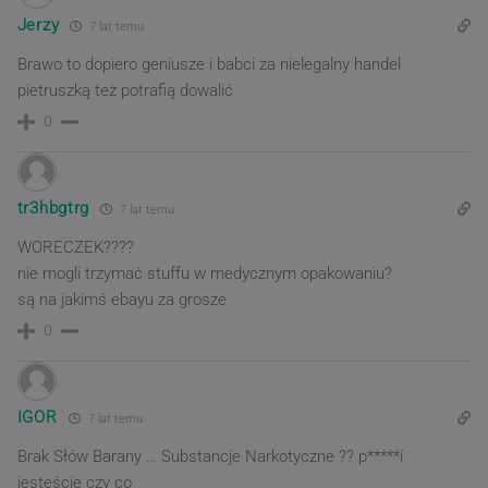
Jerzy
7 lat temu
Brawo to dopiero geniusze i babci za nielegalny handel
pietruszką też potrafią dowalić
0
tr3hbgtrg
7 lat temu
WORECZEK????
nie mogli trzymać stuffu w medycznym opakowaniu?
są na jakimś ebayu za grosze
0
IGOR
7 lat temu
Brak Słów Barany … Substancje Narkotyczne ?? p*****i
jesteście czy co