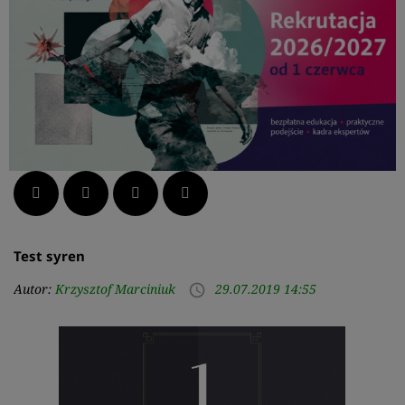
Facebook
Twitter
LinkedIn
Pinterest
Test syren
Autor:
Krzysztof Marciniuk
29.07.2019 14:55
access_time