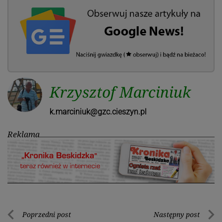
Krzysztof Marciniuk
k.marciniuk@gzc.cieszyn.pl
Reklama
Nawigacja
Poprzedni post
Następny post