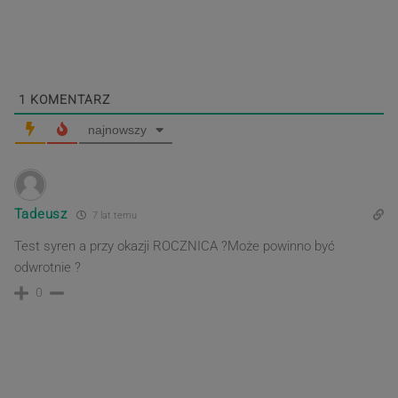
Poprzedni
Nastę
wpisu
post
post
1
KOMENTARZ
najnowszy
Tadeusz
7 lat temu
Test syren a przy okazji ROCZNICA ?Może powinno być
odwrotnie ?
0