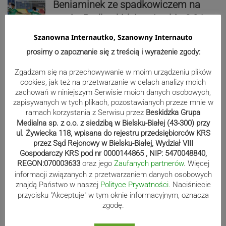
Beniaminek ze spadkowiczem na
remis. Podbeskidzie – Lechia 2:2 |
ZDJĘCIA
Szanowna Internautko, Szanowny Internauto
prosimy o zapoznanie się z treścią i wyrażenie zgody:
Zgadzam się na przechowywanie w moim urządzeniu plików
Biało-zieloni nadal niepokonani.
cookies, jak też na przetwarzanie w celach analizy moich
Rekord – Stal 3:1 | ZDJĘCIA
zachowań w niniejszym Serwisie moich danych osobowych,
zapisywanych w tych plikach, pozostawianych przeze mnie w
ramach korzystania z Serwisu przez
Beskidzka Grupa
Medialna sp. z o.o. z siedzibą w Bielsku-Białej (43-300) przy
ul. Żywiecka 118, wpisana do rejestru przedsiębiorców KRS
Mistrzowie świata z MCK Żywiec!
przez Sąd Rejonowy w Bielsku-Białej, Wydział VIII
ZDJĘCIA
Gospodarczy KRS pod nr 0000144865 , NIP: 5470048840,
REGON:070003633
oraz jego
Zaufanych partnerów
. Więcej
informacji związanych z przetwarzaniem danych osobowych
znajdą Państwo w naszej
Polityce Prywatności
. Naciśniecie
Bracia Szejowie ruszają po kolejne
przycisku "Akceptuje" w tym oknie informacyjnym, oznacza
zgodę.
punkty. Liderzy mistrzostw
wystartują w Rajdzie Rzeszowskim