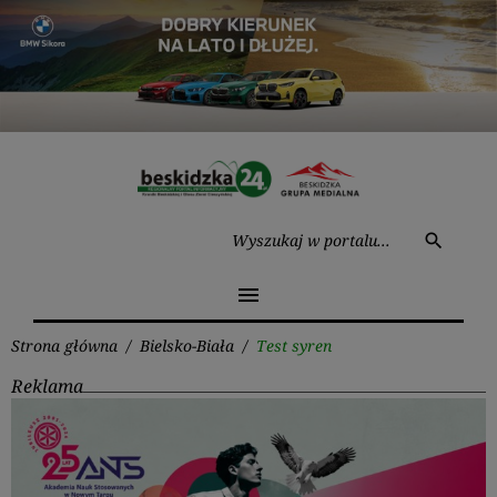
Przejdź
do
treści
Wysz
search
menu
Strona główna
/
Bielsko-Biała
/
Test syren
Reklama