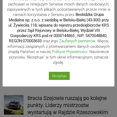
zachowań w niniejszym Serwisie moich danych osobowych,
zapisywanych w tych plikach, pozostawianych przeze mnie w
Sport
ramach korzystania z Serwisu przez
Beskidzka Grupa
Medialna sp. z o.o. z siedzibą w Bielsku-Białej (43-300) przy
ul. Żywiecka 118, wpisana do rejestru przedsiębiorców KRS
przez Sąd Rejonowy w Bielsku-Białej, Wydział VIII
Biało-zieloni nadal niepokonani.
Gospodarczy KRS pod nr 0000144865 , NIP: 5470048840,
REGON:070003633
oraz jego
Zaufanych partnerów
. Więcej
Rekord – Stal 3:1 | ZDJĘCIA
informacji związanych z przetwarzaniem danych osobowych
znajdą Państwo w naszej
Polityce Prywatności
. Naciśniecie
przycisku "Akceptuje" w tym oknie informacyjnym, oznacza
zgodę.
Mistrzowie świata z MCK Żywiec!
ZDJĘCIA
Akceptuje
Bracia Szejowie ruszają po kolejne
punkty. Liderzy mistrzostw
wystartują w Rajdzie Rzeszowskim