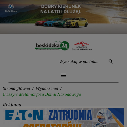
Przejdź
do
treści
Wysz
search
menu
Strona główna
/
Wydarzenia
/
Cieszyn: Metamorfoza Domu Narodowego
Reklama