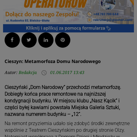
Facebook
Twitter
LinkedIn
Pinterest
Cieszyn: Metamorfoza Domu Narodowego
Autor:
Redakcja
01.06.2017 13:43
access_time
Cieszyński „Dom Narodowy” przechodzi metamorfozę.
Dobiegły końca prace remontowe na najniższej
kondygnacji budynku. W miejscu klubu „Nasz Kącik” i
części byłej kawiarni powstała Miejska Galeria Sztuki,
nazwana numerem budynku – „12”.
Na remont przyziemia udało się zdobyć środki zewnętrzne
wspólnie z Teatrem Cieszyńskim po drugiej stronie Olzy.
Natomiast współpraca z Domem Dzieci i Młodzieży w