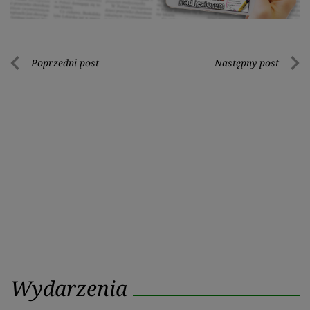
Nawigacja
Poprzedni post
Następny post
Poprzedni
Nastę
wpisu
post
post
Wydarzenia