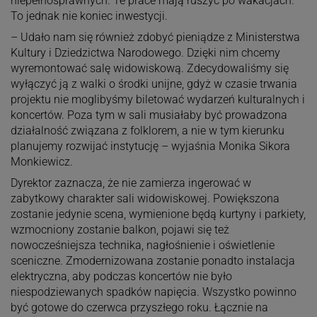
niepełnosprawnych. Te prace mają ruszyć po wakacjach.
To jednak nie koniec inwestycji.
– Udało nam się również zdobyć pieniądze z Ministerstwa
Kultury i Dziedzictwa Narodowego. Dzięki nim chcemy
wyremontować salę widowiskową. Zdecydowaliśmy się
wyłączyć ją z walki o środki unijne, gdyż w czasie trwania
projektu nie moglibyśmy biletować wydarzeń kulturalnych i
koncertów. Poza tym w sali musiałaby być prowadzona
działalność związana z folklorem, a nie w tym kierunku
planujemy rozwijać instytucję – wyjaśnia Monika Sikora
Monkiewicz.
Dyrektor zaznacza, że nie zamierza ingerować w
zabytkowy charakter sali widowiskowej. Powiększona
zostanie jedynie scena, wymienione będą kurtyny i parkiety,
wzmocniony zostanie balkon, pojawi się też
nowocześniejsza technika, nagłośnienie i oświetlenie
sceniczne. Zmodernizowana zostanie ponadto instalacja
elektryczna, aby podczas koncertów nie było
niespodziewanych spadków napięcia. Wszystko powinno
być gotowe do czerwca przyszłego roku. Łącznie na