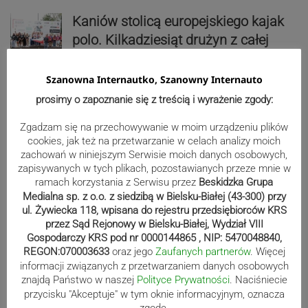
Kaniów stolicą europejskiego kajak
polo. Kilkadziesiąt drużyn z całej
Europy rywalizowało przez trzy dni
Szanowna Internautko, Szanowny Internauto
prosimy o zapoznanie się z treścią i wyrażenie zgody:
Nakamura z dubletem w Wiśle.
Dyskwalifikacja Waszka zmieniła
Zgadzam się na przechowywanie w moim urządzeniu plików
cookies, jak też na przetwarzanie w celach analizy moich
klasyfikację Polaków
zachowań w niniejszym Serwisie moich danych osobowych,
zapisywanych w tych plikach, pozostawianych przeze mnie w
ramach korzystania z Serwisu przez
Beskidzka Grupa
Reklama
Medialna sp. z o.o. z siedzibą w Bielsku-Białej (43-300) przy
ul. Żywiecka 118, wpisana do rejestru przedsiębiorców KRS
przez Sąd Rejonowy w Bielsku-Białej, Wydział VIII
Gospodarczy KRS pod nr 0000144865 , NIP: 5470048840,
REGON:070003633
oraz jego
Zaufanych partnerów
. Więcej
informacji związanych z przetwarzaniem danych osobowych
znajdą Państwo w naszej
Polityce Prywatności
. Naciśniecie
przycisku "Akceptuje" w tym oknie informacyjnym, oznacza