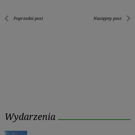
Nawigacja
Poprzedni post
Następny post
Poprzedni
Nastę
wpisu
post
post
Wydarzenia