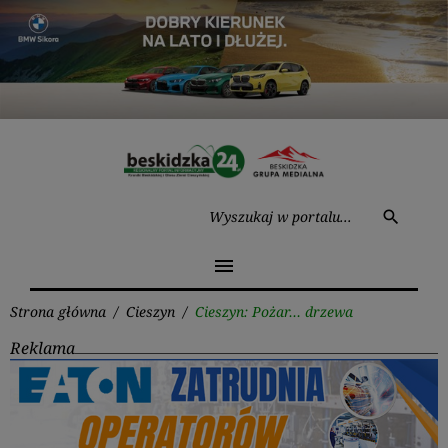
Przejdź
do
treści
Wysz
search
menu
Strona główna
/
Cieszyn
/
Cieszyn: Pożar… drzewa
Reklama