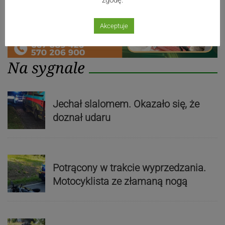
zgodę.
Akceptuje
Na sygnale
Jechał slalomem. Okazało się, że
doznał udaru
Potrącony w trakcie wyprzedzania.
Motocyklista ze złamaną nogą