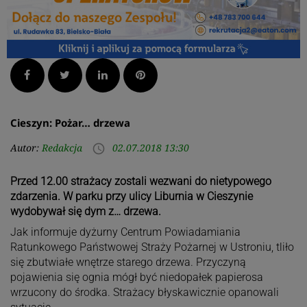
Facebook
Twitter
LinkedIn
Pinterest
Cieszyn: Pożar… drzewa
Autor:
Redakcja
02.07.2018 13:30
access_time
Przed 12.00 strażacy zostali wezwani do nietypowego
zdarzenia. W parku przy ulicy Liburnia w Cieszynie
wydobywał się dym z… drzewa.
Jak informuje dyżurny Centrum Powiadamiania
Ratunkowego Państwowej Straży Pożarnej w Ustroniu, tliło
się zbutwiałe wnętrze starego drzewa. Przyczyną
pojawienia się ognia mógł być niedopałek papierosa
wrzucony do środka. Strażacy błyskawicznie opanowali