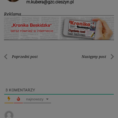
m.kubera@gzc.cieszyn.pl
Reklama
Nawigacja
Poprzedni post
Następny post
Poprzedni
Nastę
wpisu
post
post
3
KOMENTARZY
najnowszy