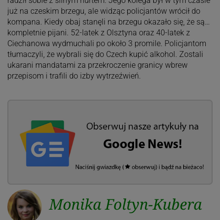
radził sobie z silnym nurtem. Jego kolega był w tym czasie
już na czeskim brzegu, ale widząc policjantów wrócił do
kompana. Kiedy obaj stanęli na brzegu okazało się, że są…
kompletnie pijani. 52-latek z Olsztyna oraz 40-latek z
Ciechanowa wydmuchali po około 3 promile. Policjantom
tłumaczyli, że wybrali się do Czech kupić alkohol. Zostali
ukarani mandatami za przekroczenie granicy wbrew
przepisom i trafili do izby wytrzeźwień.
Monika Foltyn-Kubera