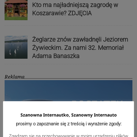
Kto ma najładniejszą zagrodę w
Koszarawie? ZDJĘCIA
Żeglarze znów zawładnęli Jeziorem
Żywieckim. Za nami 32. Memoriał
Adama Banaszka
Reklama
Szanowna Internautko, Szanowny Internauto
prosimy o zapoznanie się z treścią i wyrażenie zgody:
Zgadzam się na przechowywanie w moim urządzeniu plików