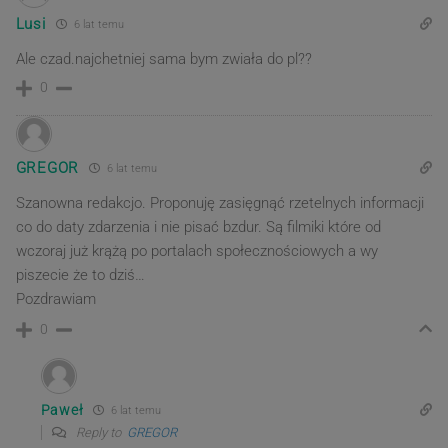
Lusi
6 lat temu
Ale czad.najchetniej sama bym zwiała do pl??
0
GREGOR
6 lat temu
Szanowna redakcjo. Proponuję zasięgnąć rzetelnych informacji
co do daty zdarzenia i nie pisać bzdur. Są filmiki które od
wczoraj już krążą po portalach społecznościowych a wy
piszecie że to dziś…
Pozdrawiam
0
Paweł
6 lat temu
Reply to
GREGOR