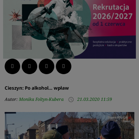
Facebook
Twitter
LinkedIn
Pinterest
Cieszyn: Po alkohol… wpław
Autor:
Monika Foltyn-Kubera
21.03.2020 11:59
access_time