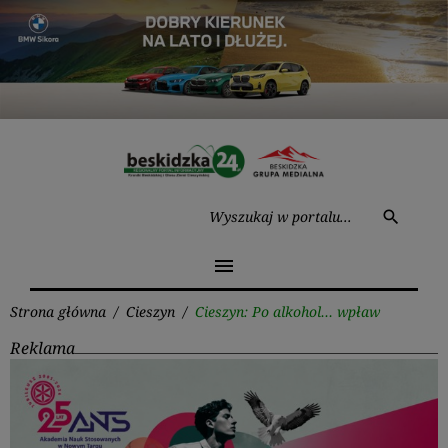
Przejdź
do
treści
Wysz
search
menu
Strona główna
/
Cieszyn
/
Cieszyn: Po alkohol… wpław
Reklama