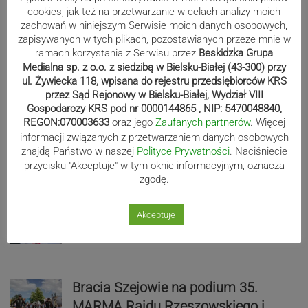
cookies, jak też na przetwarzanie w celach analizy moich
zachowań w niniejszym Serwisie moich danych osobowych,
zapisywanych w tych plikach, pozostawianych przeze mnie w
ramach korzystania z Serwisu przez
Beskidzka Grupa
Sport
Medialna sp. z o.o. z siedzibą w Bielsku-Białej (43-300) przy
ul. Żywiecka 118, wpisana do rejestru przedsiębiorców KRS
przez Sąd Rejonowy w Bielsku-Białej, Wydział VIII
Gospodarczy KRS pod nr 0000144865 , NIP: 5470048840,
Cieszyn gospodarzem mistrzostw
REGON:070003633
oraz jego
Zaufanych partnerów
. Więcej
świata w futbolu stołowym. Przyjadą
informacji związanych z przetwarzaniem danych osobowych
zawodnicy z całego świata
znajdą Państwo w naszej
Polityce Prywatności
. Naciśniecie
przycisku "Akceptuje" w tym oknie informacyjnym, oznacza
zgodę.
Tymek Kucharczyk niweluje straty do
Akceptuje
rywali w mistrzostwach po wyścigu
w Portland
Bracia Szejowie na podium 35.
MARMA Rajdu Rzeszowskiego i