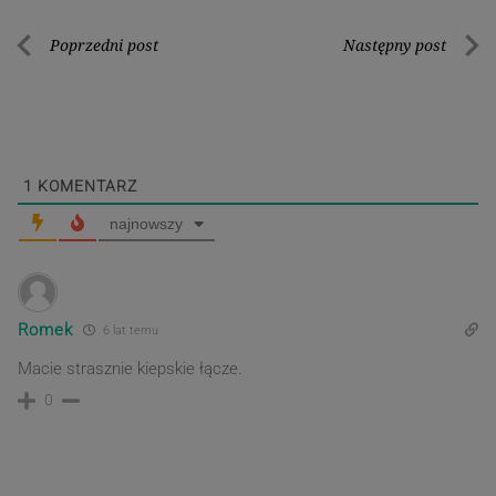
Nawigacja
Poprzedni post
Następny post
Poprzedni
Nastę
wpisu
post
post
1
KOMENTARZ
najnowszy
Romek
6 lat temu
Macie strasznie kiepskie łącze.
0