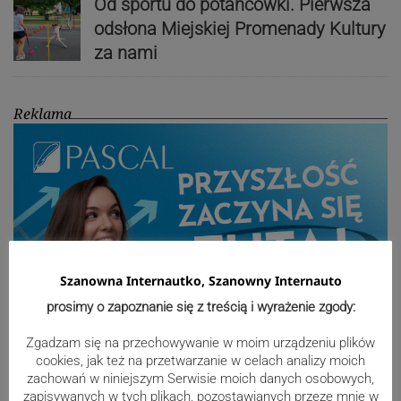
Od sportu do potańcówki. Pierwsza
odsłona Miejskiej Promenady Kultury
za nami
Reklama
Szanowna Internautko, Szanowny Internauto
prosimy o zapoznanie się z treścią i wyrażenie zgody:
Zgadzam się na przechowywanie w moim urządzeniu plików
cookies, jak też na przetwarzanie w celach analizy moich
Sport
zachowań w niniejszym Serwisie moich danych osobowych,
zapisywanych w tych plikach, pozostawianych przeze mnie w