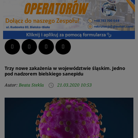
Facebook
Twitter
LinkedIn
Pinterest
Trzy nowe zakażenia w województwie śląskim. Jedno
pod nadzorem bielskiego sanepidu
Autor:
Beata Stekla
21.03.2020 10:53
access_time