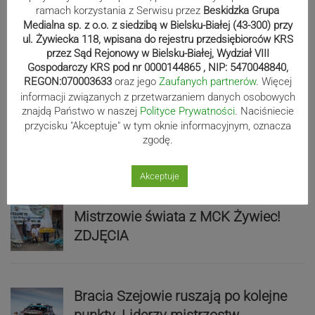
ramach korzystania z Serwisu przez
Beskidzka Grupa
Medialna sp. z o.o. z siedzibą w Bielsku-Białej (43-300) przy
Beniaminek ze spadkowiczem na
ul. Żywiecka 118, wpisana do rejestru przedsiębiorców KRS
remis. Podbeskidzie – Lechia 2:2 |
przez Sąd Rejonowy w Bielsku-Białej, Wydział VIII
ZDJĘCIA
Gospodarczy KRS pod nr 0000144865 , NIP: 5470048840,
REGON:070003633
oraz jego
Zaufanych partnerów
. Więcej
informacji związanych z przetwarzaniem danych osobowych
znajdą Państwo w naszej
Polityce Prywatności
. Naciśniecie
Biało-zieloni nadal niepokonani.
przycisku "Akceptuje" w tym oknie informacyjnym, oznacza
zgodę.
Rekord – Stal 3:1 | ZDJĘCIA
Akceptuje
Mistrzowie świata z MCK Żywiec!
ZDJĘCIA
Bracia Szejowie ruszają po kolejne
punkty. Liderzy mistrzostw