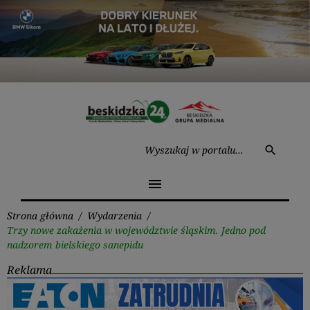
Przejdź
do
treści
Wysz
search
menu
Strona główna
/
Wydarzenia
/
Trzy nowe zakażenia w województwie śląskim. Jedno pod
nadzorem bielskiego sanepidu
Reklama