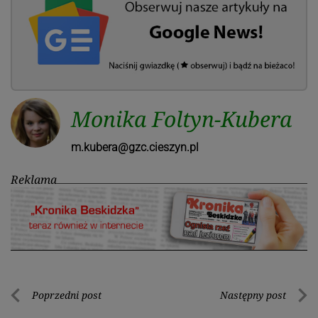
Monika Foltyn-Kubera
m.kubera@gzc.cieszyn.pl
Reklama
Nawigacja
Poprzedni post
Następny post
Poprzedni
Nastę