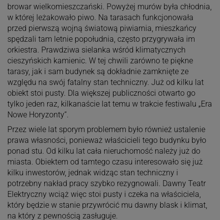
browar wielkomieszczański. Powyżej murów była chłodnia,
w której leżakowało piwo. Na tarasach funkcjonowała
przed pierwszą wojną światową piwiarnia, mieszkańcy
spędzali tam letnie popołudnia, często przygrywała im
orkiestra. Prawdziwa sielanka wśród klimatycznych
cieszyńskich kamienic. W tej chwili zarówno te piękne
tarasy, jak i sam budynek są dokładnie zamknięte ze
względu na swój fatalny stan techniczny. Już od kilku lat
obiekt stoi pusty. Dla większej publiczności otwarto go
tylko jeden raz, kilkanaście lat temu w trakcie festiwalu „Era
Nowe Horyzonty”.
Przez wiele lat sporym problemem było również ustalenie
prawa własności, ponieważ właścicieli tego budynku było
ponad stu. Od kilku lat cała nieruchomość należy już do
miasta. Obiektem od tamtego czasu interesowało się już
kilku inwestorów, jednak widząc stan techniczny i
potrzebny nakład pracy szybko rezygnowali. Dawny Teatr
Elektryczny wciąż więc stoi pusty i czeka na właściciela,
który będzie w stanie przywrócić mu dawny blask i klimat,
na który z pewnością zasługuje.