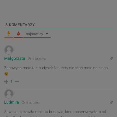
wpisu
post
post
3
KOMENTARZY
najnowszy
Małgorzata
5 lat temu
Zachwyca mnie ten budynek.Niestety nie stać mnie na niego
1
Ludmiła
5 lat temu
Zawsze ciekawiła mnie ta budowla, ktorą obserwowałam od