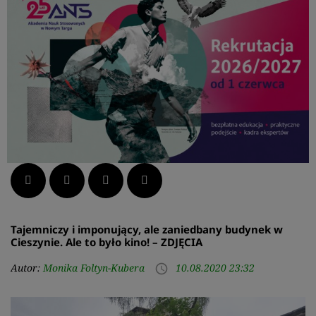
Facebook
Twitter
LinkedIn
Pinterest
Tajemniczy i imponujący, ale zaniedbany budynek w
Cieszynie. Ale to było kino! – ZDJĘCIA
Autor:
Monika Foltyn-Kubera
10.08.2020 23:32
access_time