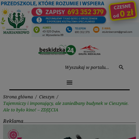
Przejdź
do
treści
Wysz
search
menu
Strona główna
/
Cieszyn
/
Tajemniczy i imponujący, ale zaniedbany budynek w Cieszynie.
Ale to było kino! – ZDJĘCIA
Reklama