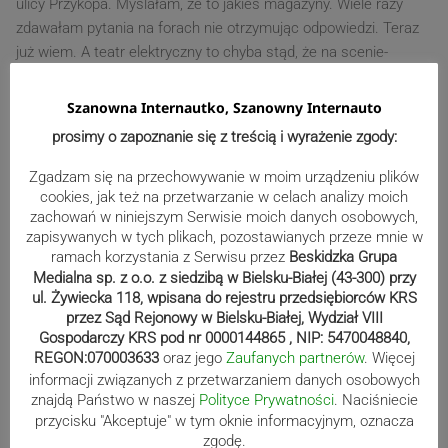
ulicy Przykopa. Myślałam, że to jakies magazyny. Wiele razy
zdawałam pytania na forach nie otrzymując odpowiedzi. Teraz
już wiem. A teatr elektryczny to chyba stąd, że na scenie-
ekranie działo się przedstawienie przy pomocy energii
elektrycznej. No chyba, że jest jeszcze jakies inne
Szanowna Internautko, Szanowny Internauto
wytłumaczenie. Bardzo jestem ciekawa.
prosimy o zapoznanie się z treścią i wyrażenie zgody:
0
Zgadzam się na przechowywanie w moim urządzeniu plików
cookies, jak też na przetwarzanie w celach analizy moich
zachowań w niniejszym Serwisie moich danych osobowych,
Emil
zapisywanych w tych plikach, pozostawianych przeze mnie w
5 lat temu
ramach korzystania z Serwisu przez
Beskidzka Grupa
Reply to
Ludmiła
Medialna sp. z o.o. z siedzibą w Bielsku-Białej (43-300) przy
To proste. Zamiast sceny, był ekran. A na ekranie film,
ul. Żywiecka 118, wpisana do rejestru przedsiębiorców KRS
wyświetlany za pomocą projektora kinowego, wiadomo,
przez Sąd Rejonowy w Bielsku-Białej, Wydział VIII
elektrycznego. Stąd cała nazwa Teatr Elektryczny. Widocznie
Gospodarczy KRS pod nr 0000144865 , NIP: 5470048840,
nazwa kino nie była wtedy zbyt popularna, albo też nazwa
REGON:070003633
oraz jego
Zaufanych partnerów
. Więcej
Teatr Elektryczny była naonczas bardziej nowoczesna
informacji związanych z przetwarzaniem danych osobowych
znajdą Państwo w naszej
Polityce Prywatności
. Naciśniecie
0
przycisku "Akceptuje" w tym oknie informacyjnym, oznacza
zgodę.