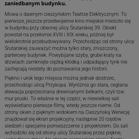
zaniedbanym budynku.
Mowa o dawnym cieszyńskim Teatrze Elektrycznym. To
pierwsze, jeszcze przedwojenne kino miejskie mieściło się
w budynku przy obecnej ulicy Śrutarskiej 39. Obiekt
powstał na przełomie XVIII i XIX wieku, później był
wielokrotnie przebudowywany. Przechodząc od strony ulicy
Śrutarskiej zauważyć można tylko stary, zniszczony,
parterowy budynek. Powybijane szyby, grube kraty na
drzwiach zamknięte ciężką kłódką i odpadający tynk nie
zachęcają niestety do poznawania jego historii.
Piękno i urok tego miejsca można jednak dostrzec,
przechodząc ulicą Przykopa. Wyróżnia go stara, ceglana
elewacja poprzecinana drewnianymi belkami, czyli tzw.
mur pruski. To właśnie w tej części, w niewielkiej sali
wyświetlano pierwsze filmy, wtedy jeszcze nieme. Od
strony okien z pięknym widokiem na Cieszyńską Wenecję
znajdował się ekran projekcyjny, następnie 20 rzędów
siedzeń i specjalne pomieszczenie z projektorem. Do sali
wchodziło się od strony ulicy Śrutarskiej przez piękne,