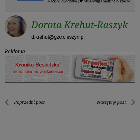
Dorota Krehut-Raszyk
d.krehut@gzc.cieszyn.pl
Reklama
Nawigacja
Poprzedni post
Następny post
Poprzedni
Nastę
wpisu
post
post