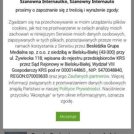
Szanowna Internautko, Szanowny Internauto
prosimy o zapoznanie się z treścią i wyrażenie zgody:
Zgadzam się na przechowywanie w moim urządzeniu plików
cookies, jak też na przetwarzanie w celach analizy moich
zachowań w niniejszym Serwisie moich danych osobowych,
zapisywanych w tych plikach, pozostawianych przeze mnie w
ramach korzystania z Serwisu przez
Beskidzka Grupa
Medialna sp. z o.o. z siedzibą w Bielsku-Białej (43-300) przy
ul. Żywiecka 118, wpisana do rejestru przedsiębiorców KRS
przez Sąd Rejonowy w Bielsku-Białej, Wydział VIII
Gospodarczy KRS pod nr 0000144865 , NIP: 5470048840,
REGON:070003633
oraz jego
Zaufanych partnerów
. Więcej
Sport
informacji związanych z przetwarzaniem danych osobowych
znajdą Państwo w naszej
Polityce Prywatności
. Naciśniecie
przycisku "Akceptuje" w tym oknie informacyjnym, oznacza
Mistrzowie świata z MCK Żywiec!
zgodę.
ZDJĘCIA
Akceptuje