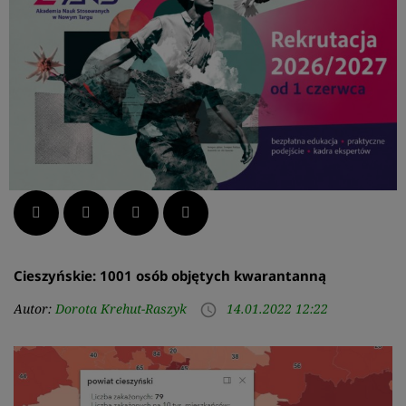
Facebook
Twitter
LinkedIn
Pinterest
Cieszyńskie: 1001 osób objętych kwarantanną
Autor:
Dorota Krehut-Raszyk
14.01.2022 12:22
access_time