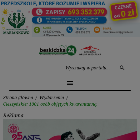
Przejdź
do
treści
Wysz
search
menu
Strona główna
/
Wydarzenia
/
Cieszyńskie: 1001 osób objętych kwarantanną
Reklama