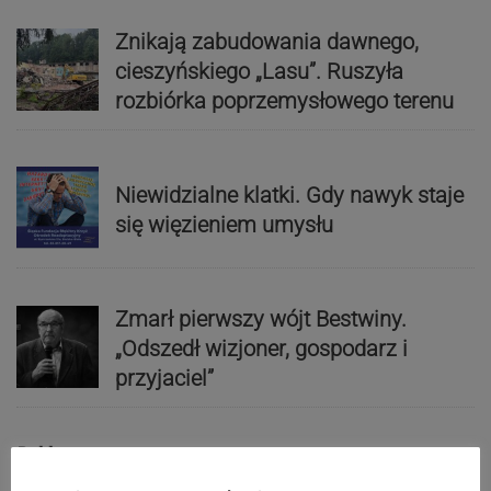
Znikają zabudowania dawnego,
cieszyńskiego „Lasu”. Ruszyła
rozbiórka poprzemysłowego terenu
Niewidzialne klatki. Gdy nawyk staje
się więzieniem umysłu
Zmarł pierwszy wójt Bestwiny.
„Odszedł wizjoner, gospodarz i
przyjaciel”
Reklama