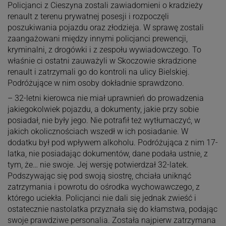
Policjanci z Cieszyna zostali zawiadomieni o kradzieży
renault z terenu prywatnej posesji i rozpoczęli
poszukiwania pojazdu oraz złodzieja. W sprawę zostali
zaangażowani między innymi policjanci prewencji,
kryminalni, z drogówki i z zespołu wywiadowczego. To
właśnie ci ostatni zauważyli w Skoczowie skradzione
renault i zatrzymali go do kontroli na ulicy Bielskiej.
Podróżujące w nim osoby dokładnie sprawdzono.
– 32-letni kierowca nie miał uprawnień do prowadzenia
jakiegokolwiek pojazdu, a dokumenty, jakie przy sobie
posiadał, nie były jego. Nie potrafił też wytłumaczyć, w
jakich okolicznościach wszedł w ich posiadanie. W
dodatku był pod wpływem alkoholu. Podróżująca z nim 17-
latka, nie posiadając dokumentów, dane podała ustnie, z
tym, że… nie swoje. Jej wersję potwierdzał 32-latek.
Podszywając się pod swoją siostrę, chciała uniknąć
zatrzymania i powrotu do ośrodka wychowawczego, z
którego uciekła. Policjanci nie dali się jednak zwieść i
ostatecznie nastolatka przyznała się do kłamstwa, podając
swoje prawdziwe personalia. Została najpierw zatrzymana