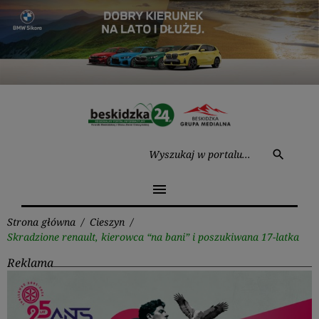
Przejdź
do
treści
Wysz
search
menu
Strona główna
/
Cieszyn
/
Skradzione renault, kierowca “na bani” i poszukiwana 17-latka
Reklama