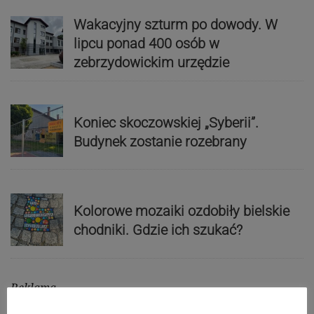
Wakacyjny szturm po dowody. W
lipcu ponad 400 osób w
zebrzydowickim urzędzie
Koniec skoczowskiej „Syberii”.
Budynek zostanie rozebrany
Kolorowe mozaiki ozdobiły bielskie
chodniki. Gdzie ich szukać?
Reklama