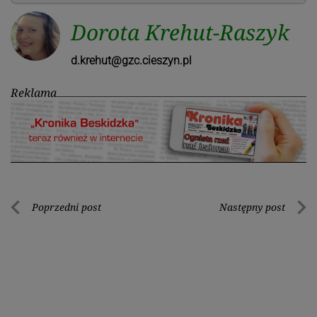
Dorota Krehut-Raszyk
d.krehut@gzc.cieszyn.pl
Reklama
Nawigacja
Poprzedni post
Następny post
Poprzedni
Nastę
wpisu
post
post