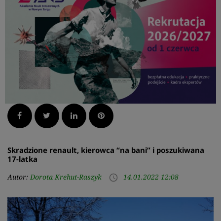
Facebook
Twitter
LinkedIn
Pinterest
Skradzione renault, kierowca “na bani” i poszukiwana
17-latka
Autor:
Dorota Krehut-Raszyk
14.01.2022 12:08
access_time