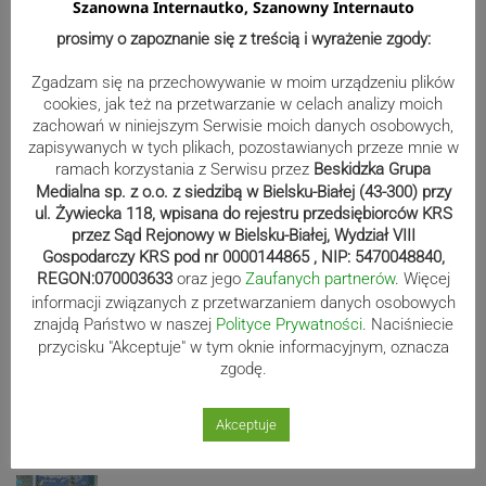
Szanowna Internautko, Szanowny Internauto
prosimy o zapoznanie się z treścią i wyrażenie zgody:
Zgadzam się na przechowywanie w moim urządzeniu plików
cookies, jak też na przetwarzanie w celach analizy moich
zachowań w niniejszym Serwisie moich danych osobowych,
zapisywanych w tych plikach, pozostawianych przeze mnie w
ramach korzystania z Serwisu przez
Beskidzka Grupa
Medialna sp. z o.o. z siedzibą w Bielsku-Białej (43-300) przy
ul. Żywiecka 118, wpisana do rejestru przedsiębiorców KRS
przez Sąd Rejonowy w Bielsku-Białej, Wydział VIII
Gospodarczy KRS pod nr 0000144865 , NIP: 5470048840,
Sport
REGON:070003633
oraz jego
Zaufanych partnerów
. Więcej
informacji związanych z przetwarzaniem danych osobowych
znajdą Państwo w naszej
Polityce Prywatności
. Naciśniecie
przycisku "Akceptuje" w tym oknie informacyjnym, oznacza
Beniaminek ze spadkowiczem na
zgodę.
remis. Podbeskidzie – Lechia 2:2 |
ZDJĘCIA
Akceptuje