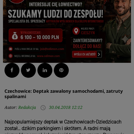
Facebook
Twitter
LinkedIn
Pinterest
Czechowice: Deptak zawalony samochodami, zatruty
spalinami
Autor:
Redakcja
30.04.2018 12:12
access_time
Najpopularniejszy deptak w Czechowicach-Dziedzicach
został… dzikim parkingiem i skrótem. A radni mają