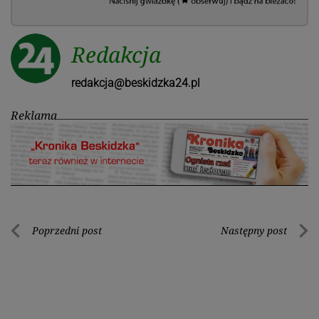
Redakcja
redakcja@beskidzka24.pl
Reklama
Nawigacja
Poprzedni post
Następny post
Poprzedni
Nastę
wpisu
post
post