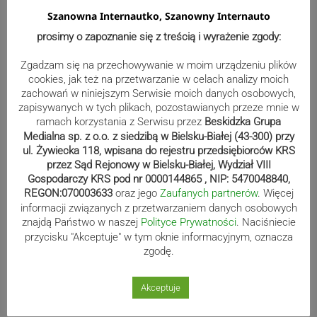
Szanowna Internautko, Szanowny Internauto
prosimy o zapoznanie się z treścią i wyrażenie zgody:
Zgadzam się na przechowywanie w moim urządzeniu plików
cookies, jak też na przetwarzanie w celach analizy moich
zachowań w niniejszym Serwisie moich danych osobowych,
zapisywanych w tych plikach, pozostawianych przeze mnie w
ramach korzystania z Serwisu przez
Beskidzka Grupa
Medialna sp. z o.o. z siedzibą w Bielsku-Białej (43-300) przy
ul. Żywiecka 118, wpisana do rejestru przedsiębiorców KRS
przez Sąd Rejonowy w Bielsku-Białej, Wydział VIII
Gospodarczy KRS pod nr 0000144865 , NIP: 5470048840,
REGON:070003633
oraz jego
Zaufanych partnerów
. Więcej
Sport
informacji związanych z przetwarzaniem danych osobowych
znajdą Państwo w naszej
Polityce Prywatności
. Naciśniecie
przycisku "Akceptuje" w tym oknie informacyjnym, oznacza
zgodę.
Mistrzowie świata z MCK Żywiec!
ZDJĘCIA
Akceptuje