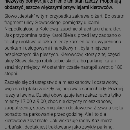
niezwykły pomysł, jak zmienić ten stan rzeczy. Proponują
obdarzyć jeszcze większymi przywilejami kierowców.
Słowo „deptak” w tym przypadku zakrawa o żart. Bo ostatni
fragment ulicy Słowackiego, pomiędzy ulicami
Niepodległości a Kolejową, zupełnie stracił taki charakter.
Jak przypomina radny Karol Bielas, przed laty zadbano o
to, aby urokliwa uliczka między kamienicami, wypełniona
punktami usługowymi i handlowymi, była miejscem
bezpiecznym dla pieszych. Kierowców, którzy z tej części
ulicy Słowackiego robili sobie skrót albo parking, karali
strażnicy miejscy. W ostatnim czasie nastąpił zwrot o 180
stopni.
Zaczęło się od ustępstw dla mieszkańców i dostawców,
więc na deptaku zaczęły się pojawiać samochody. Później
ruszyła lawina. Dzisiaj obowiązuje tam zakaz ruchu tylko
między 17.00 a 9.00, choć nie dotyczy mieszkańców,
zaopatrzenia, straży miejskiej i dostawców. Zezwala się tu
ponadto na parkowanie przez godzinę. Ale i to dla
kierowców zbyt mało. Jak wskazuje radny Kazimierz
Urbański, deptak jest traktowany jako zwykły parking.