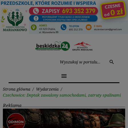
Przejdź
do
treści
Wysz
search
menu
Strona główna
/
Wydarzenia
/
Czechowice: Deptak zawalony samochodami, zatruty spalinami
Reklama