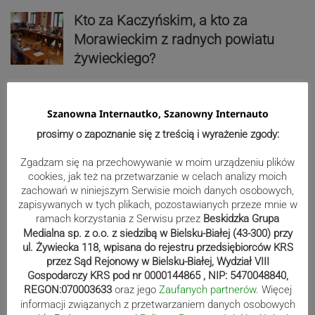
Kto za Kaczyńskim, a kto za
Morawieckim z radnych powiatu
żywieckiego?
Szanowna Internautko, Szanowny Internauto
102. urodziny pani Rozalii z Ryczowa
prosimy o zapoznanie się z treścią i wyrażenie zgody:
Zgadzam się na przechowywanie w moim urządzeniu plików
cookies, jak też na przetwarzanie w celach analizy moich
zachowań w niniejszym Serwisie moich danych osobowych,
Reklama
zapisywanych w tych plikach, pozostawianych przeze mnie w
ramach korzystania z Serwisu przez
Beskidzka Grupa
Medialna sp. z o.o. z siedzibą w Bielsku-Białej (43-300) przy
ul. Żywiecka 118, wpisana do rejestru przedsiębiorców KRS
przez Sąd Rejonowy w Bielsku-Białej, Wydział VIII
Gospodarczy KRS pod nr 0000144865 , NIP: 5470048840,
REGON:070003633
oraz jego
Zaufanych partnerów
. Więcej
informacji związanych z przetwarzaniem danych osobowych