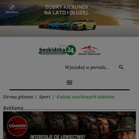
Przejdź
do
treści
Wysz
search
menu
Strona główna
/
Sport
/
Kuźnia szachowych talentów
Reklama