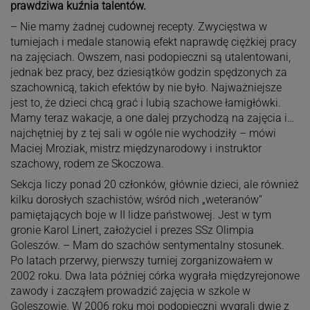
prawdziwa kuźnia talentów.
– Nie mamy żadnej cudownej recepty. Zwycięstwa w
turniejach i medale stanowią efekt naprawdę ciężkiej pracy
na zajęciach. Owszem, nasi podopieczni są utalentowani,
jednak bez pracy, bez dziesiątków godzin spędzonych za
szachownicą, takich efektów by nie było. Najważniejsze
jest to, że dzieci chcą grać i lubią szachowe łamigłówki.
Mamy teraz wakacje, a one dalej przychodzą na zajęcia i…
najchętniej by z tej sali w ogóle nie wychodziły – mówi
Maciej Mroziak, mistrz międzynarodowy i instruktor
szachowy, rodem ze Skoczowa.
Sekcja liczy ponad 20 członków, głównie dzieci, ale również
kilku dorosłych szachistów, wśród nich „weteranów”
pamiętających boje w II lidze państwowej. Jest w tym
gronie Karol Linert, założyciel i prezes SSz Olimpia
Goleszów. – Mam do szachów sentymentalny stosunek.
Po latach przerwy, pierwszy turniej zorganizowałem w
2002 roku. Dwa lata później córka wygrała międzyrejonowe
zawody i zacząłem prowadzić zajęcia w szkole w
Goleszowie. W 2006 roku moi podopieczni wygrali dwie z