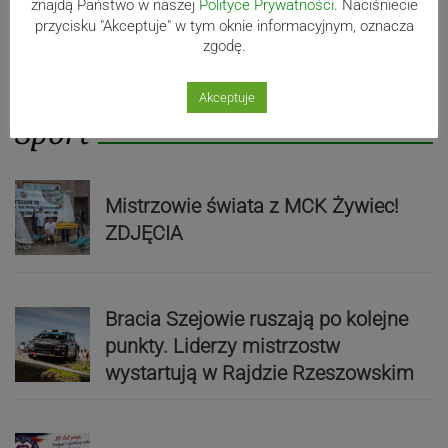
znajdą Państwo w naszej
Polityce Prywatności
. Naciśniecie
przycisku "Akceptuje" w tym oknie informacyjnym, oznacza
zgodę.
Akceptuje
Sport
Mistrzowie świata z MCK Żywiec!
ZDJĘCIA
Bracia Szejowie ruszają po kolejne
punkty. Liderzy mistrzostw
wystartują w Rajdzie Rzeszowskim