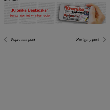
Nawigacja
Poprzedni post
Następny post
Poprzedni
Nastę
wpisu
post
post