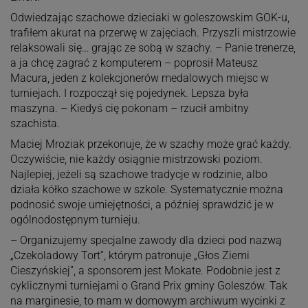
Odwiedzając szachowe dzieciaki w goleszowskim GOK-u,
trafiłem akurat na przerwę w zajęciach. Przyszli mistrzowie
relaksowali się… grając ze sobą w szachy. – Panie trenerze,
a ja chcę zagrać z komputerem – poprosił Mateusz
Macura, jeden z kolekcjonerów medalowych miejsc w
turniejach. I rozpoczął się pojedynek. Lepsza była
maszyna. – Kiedyś cię pokonam – rzucił ambitny
szachista.
Maciej Mroziak przekonuje, że w szachy może grać każdy.
Oczywiście, nie każdy osiągnie mistrzowski poziom.
Najlepiej, jeżeli są szachowe tradycje w rodzinie, albo
działa kółko szachowe w szkole. Systematycznie można
podnosić swoje umiejętności, a później sprawdzić je w
ogólnodostępnym turnieju.
– Organizujemy specjalne zawody dla dzieci pod nazwą
„Czekoladowy Tort”, którym patronuje „Głos Ziemi
Cieszyńskiej”, a sponsorem jest Mokate. Podobnie jest z
cyklicznymi turniejami o Grand Prix gminy Goleszów. Tak
na marginesie, to mam w domowym archiwum wycinki z