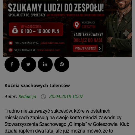
Facebook
Twitter
LinkedIn
Pinterest
Kuźnia szachowych talentów
Autor:
Redakcja
30.04.2018 12:07
access_time
Trudno nie zauważyć sukcesów, które w ostatnich
miesiącach zapisują na swoje konto młodzi zawodnicy
Stowarzyszenia Szachowego „Olimpia” w Goleszowie. Klub
działa raptem dwa lata, ale już można mówić, że to