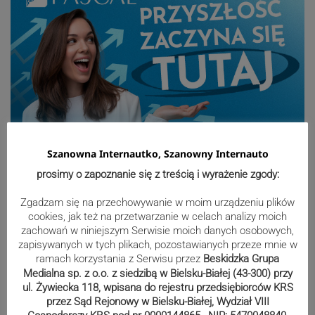
Szanowna Internautko, Szanowny Internauto
Sport
prosimy o zapoznanie się z treścią i wyrażenie zgody:
Zgadzam się na przechowywanie w moim urządzeniu plików
cookies, jak też na przetwarzanie w celach analizy moich
Mistrzowie świata z MCK Żywiec!
zachowań w niniejszym Serwisie moich danych osobowych,
ZDJĘCIA
zapisywanych w tych plikach, pozostawianych przeze mnie w
ramach korzystania z Serwisu przez
Beskidzka Grupa
Medialna sp. z o.o. z siedzibą w Bielsku-Białej (43-300) przy
ul. Żywiecka 118, wpisana do rejestru przedsiębiorców KRS
przez Sąd Rejonowy w Bielsku-Białej, Wydział VIII
Bracia Szejowie ruszają po kolejne