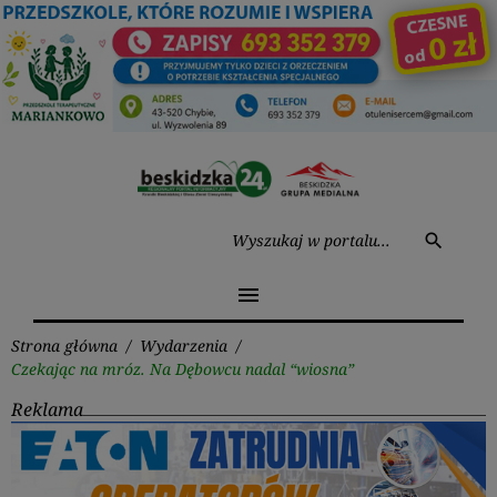
Przejdź
do
treści
Wysz
search
menu
Strona główna
/
Wydarzenia
/
Czekając na mróz. Na Dębowcu nadal “wiosna”
Reklama