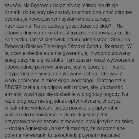
szusów. Na Dębowcu wciąż nic się jednak nie dzieje.
Armatki do tej pory nie zostały uruchomione, choć ośrodek
dysponuje nowoczesnym systemem sztucznego
naśnieżania. Na co czekają gospodarze obiektu? – Na
odpowiednie warunku atmosferyczne – odpowiada krótko
Agnieszka Jarosz kierownik działu administracji Stoku na
Dębowcu Bielsko-Bialskiego Ośrodka Sportu i Rekreacji. W
jej ocenie obecna aura nie gwarantuje, iż wyprodukowany
śnieg utrzyma się na stoku. Tymczasem koszt wytworzenie
odpowiedniej pokrywy śnieżnej jest w spory, bo – warto
przypomnieć – śnieg produkowany jest na Dębowcu z
wody pobieranej z miejskiego wodociągu. Dlatego też w
BBOSiR czekają na odpowiedni monet, aby uruchomić
armatki, wpatrując się dokładnie w prognozy pogody. Na
razie prognozy nie są jednak optymistyczne, choć już
kilkakrotnie wydawało się, że pojawią się optymalne
warunki do naśnieżania. – Ośrodek jest w pełni
przygotowane do sezonu zimowego, brakuje tylko na śnieg
– dodaje Agnieszka Jarosz tłumacząc, że wspomniane
optymalne warunki to takie, kiedy przynajmniej przez