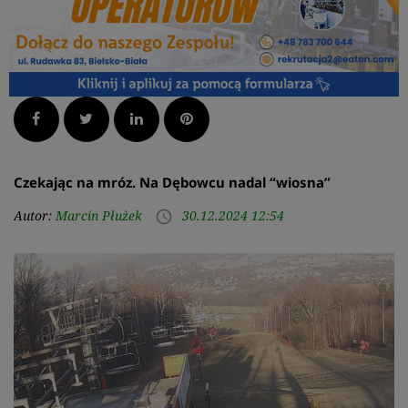
Facebook
Twitter
LinkedIn
Pinterest
Czekając na mróz. Na Dębowcu nadal “wiosna”
Autor:
Marcin Płużek
30.12.2024 12:54
access_time