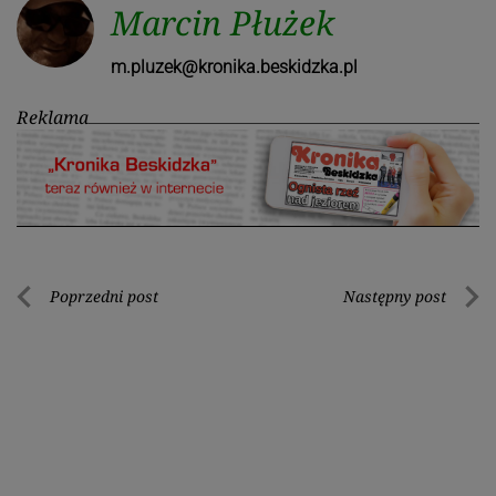
Marcin Płużek
m.pluzek@kronika.beskidzka.pl
Reklama
Nawigacja
Poprzedni post
Następny post
Poprzedni
Nastę
wpisu
post
post