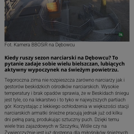
Fot. Kamera BBOSiR na Dębowcu
Kiedy ruszy sezon narciarski na Dębowcu? To
pytanie zadaje sobie wielu bielszczan, lubiących
aktywny wypoczynek na świeżym powietrzu.
Tegoroczna zima nie rozpieszcza zarówno narciarzy jak i
gestorów beskidzkich ośrodków narciarskich. Wysokie
temperatury i brak opadów sprawia, że w Beskidach śniegu
jest tyle, co na lekarstwo i to tyko w najwyższych partiach
gór. Korzystając z lekkiego ochłodzenia w większości stacji
narciarskich armatki śnieżne pracują jednak już od kilku
dni pełną parą, produkując sztuczny puch. Dzięki temu
wiele tras zajazdowych w Szczyrku, Wiśle czy na
Żywiecczyźnie jest już dostępna dla miłośników śnieżnych