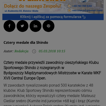
Facebook
Twitter
LinkedIn
Pinterest
Cztery medale dla Shindo
Autor:
Redakcja
05.03.2018 10:15
access_time
Cztery medale przywieźli zawodnicy cieszyńskiego Klubu
Sportowego Shindo z rozegranych w
Bydgoszczy Międzynarodowych Mistrzostw w Karate WKF
XVII Central Europe Open.
W zawodach rywalizowało ponad 500 karateków z 48
klubów. Klub Sportowy Shindo reprezentowało ośmiu
zawodników, którzy wywalczyli cztery medale: Mateusz
Cieślar srebro (Kumite ind juniorów +68 kg) i brąz (Kumite