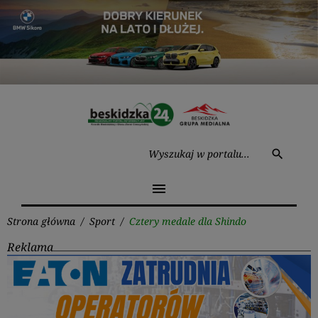
Przejdź
do
treści
Wysz
search
menu
Strona główna
/
Sport
/
Cztery medale dla Shindo
Reklama