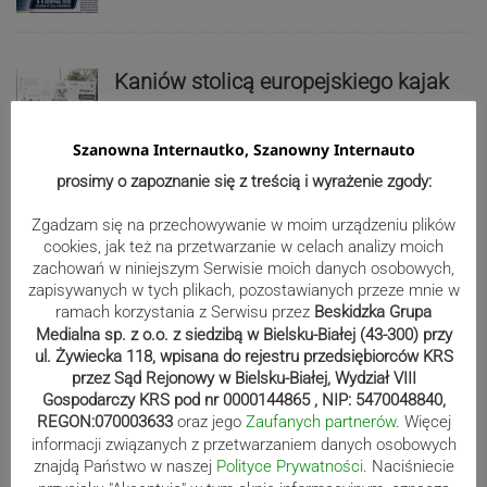
Kaniów stolicą europejskiego kajak
polo. Kilkadziesiąt drużyn z całej
Europy rywalizowało przez trzy dni
Szanowna Internautko, Szanowny Internauto
prosimy o zapoznanie się z treścią i wyrażenie zgody:
Nakamura z dubletem w Wiśle.
Zgadzam się na przechowywanie w moim urządzeniu plików
Dyskwalifikacja Waszka zmieniła
cookies, jak też na przetwarzanie w celach analizy moich
zachowań w niniejszym Serwisie moich danych osobowych,
klasyfikację Polaków
zapisywanych w tych plikach, pozostawianych przeze mnie w
ramach korzystania z Serwisu przez
Beskidzka Grupa
Medialna sp. z o.o. z siedzibą w Bielsku-Białej (43-300) przy
Reklama
ul. Żywiecka 118, wpisana do rejestru przedsiębiorców KRS
przez Sąd Rejonowy w Bielsku-Białej, Wydział VIII
Gospodarczy KRS pod nr 0000144865 , NIP: 5470048840,
REGON:070003633
oraz jego
Zaufanych partnerów
. Więcej
informacji związanych z przetwarzaniem danych osobowych
znajdą Państwo w naszej
Polityce Prywatności
. Naciśniecie