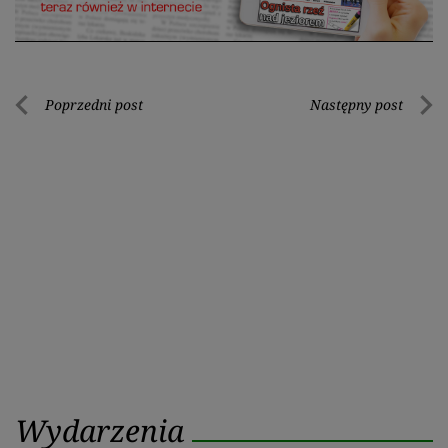
Nawigacja
Poprzedni post
Następny post
Poprzedni
Nastę
wpisu
post
post
Wydarzenia