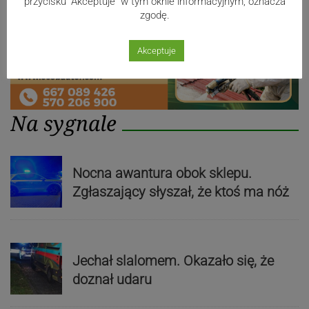
przycisku "Akceptuje" w tym oknie informacyjnym, oznacza
zgodę.
Akceptuje
Na sygnale
Nocna awantura obok sklepu.
Zgłaszający słyszał, że ktoś ma nóż
Jechał slalomem. Okazało się, że
doznał udaru