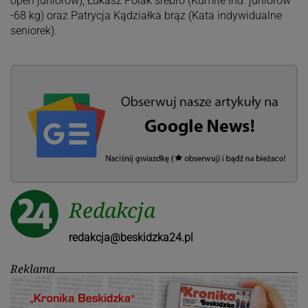
open juniorów), Łukasz Polak srebro (Kumite ind. juniorów
-68 kg) oraz Patrycja Kądziałka brąz (Kata indywidualne
seniorek).
Redakcja
redakcja@beskidzka24.pl
Reklama