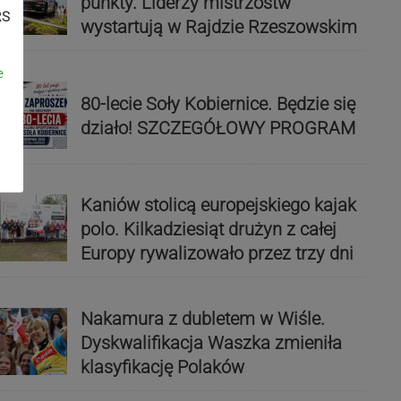
punkty. Liderzy mistrzostw
RS
wystartują w Rajdzie Rzeszowskim
e
80-lecie Soły Kobiernice. Będzie się
działo! SZCZEGÓŁOWY PROGRAM
Kaniów stolicą europejskiego kajak
polo. Kilkadziesiąt drużyn z całej
Europy rywalizowało przez trzy dni
Nakamura z dubletem w Wiśle.
Dyskwalifikacja Waszka zmieniła
klasyfikację Polaków