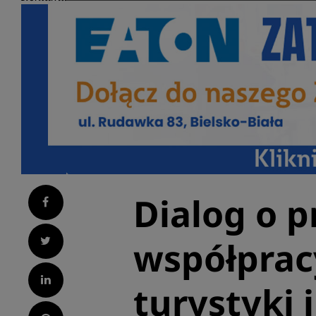
Dialog o pr
Facebook
Twitter
współprac
LinkedIn
turystyki 