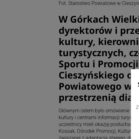
Fot. Starostwo Powiatowe w Cieszyn
W Górkach Wielki
dyrektorów i prze
kultury, kierown
turystycznych, c
Sportu i Promocj
Cieszyńskiego or
Powiatowego w Ci
przestrzenią dialo
Z
Głównym celem było omówienie przys
kultury i centrami informacji turys
uczestnicy mieli okazję posłuchać o d
Kossak, Ośrodek Promocji, Kultury i 
związanej z adaptacją starego, dwo