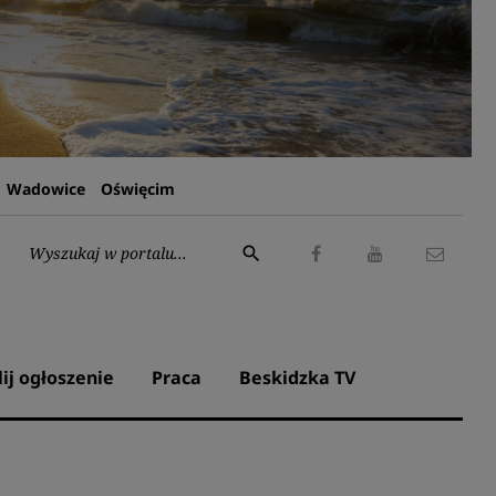
Wadowice
Oświęcim
Wyszukaj:
search
Facebook
Youtube
Kontak
lij ogłoszenie
Praca
Beskidzka TV