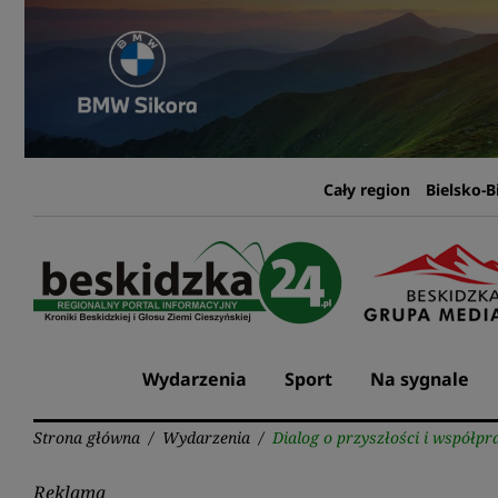
Przejdź
do
treści
Cały region
Bielsko-B
Wydarzenia
Sport
Na sygnale
Strona główna
/
Wydarzenia
/
Dialog o przyszłości i współpr
Reklama