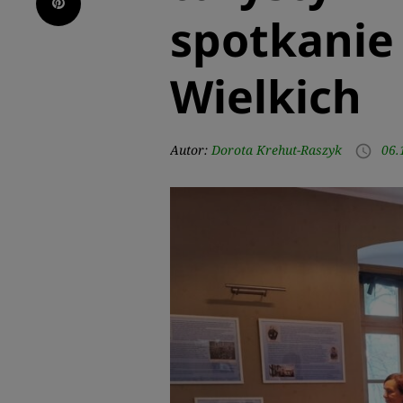
Pinterest
spotkanie
Wielkich
Autor:
Dorota Krehut-Raszyk
06.
access_time