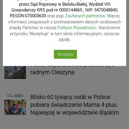
przez Sąd Rejonowy w Bielsku-Białej, Wydział VIII
Gospodarczy KRS pod nr 0000144865 , NIP: 5470048840,
REGON:070003633
oraz jego
Zaufanych partnerów
. Więcej
informacji związanych z przetwarzaniem danych osobowych
Uwaga, wypoczywający nad Sołą!
znajdą Państwo w naszej
Polityce Prywatności
. Naciśniecie
przycisku "Akceptuje" w tym oknie informacyjnym, oznacza
Będzie zrzut wody w rzece
zgodę.
Akceptuje
Paweł Czycharowski przestał być
radnym Cieszyna
Blisko 60 tysięcy osób w Polsce
pobiera świadczenie Mama 4 plus.
Najwięcej w województwie śląskim