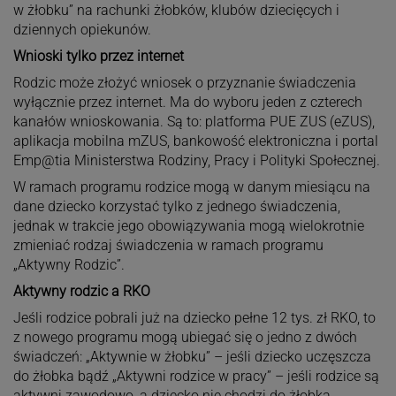
w żłobku” na rachunki żłobków, klubów dziecięcych i
dziennych opiekunów.
Wnioski tylko przez internet
Rodzic może złożyć wniosek o przyznanie świadczenia
wyłącznie przez internet. Ma do wyboru jeden z czterech
kanałów wnioskowania. Są to: platforma PUE ZUS (eZUS),
aplikacja mobilna mZUS, bankowość elektroniczna i portal
Emp@tia Ministerstwa Rodziny, Pracy i Polityki Społecznej.
W ramach programu rodzice mogą w danym miesiącu na
dane dziecko korzystać tylko z jednego świadczenia,
jednak w trakcie jego obowiązywania mogą wielokrotnie
zmieniać rodzaj świadczenia w ramach programu
„Aktywny Rodzic”.
Aktywny rodzic a RKO
Jeśli rodzice pobrali już na dziecko pełne 12 tys. zł RKO, to
z nowego programu mogą ubiegać się o jedno z dwóch
świadczeń: „Aktywnie w żłobku” – jeśli dziecko uczęszcza
do żłobka bądź „Aktywni rodzice w pracy” – jeśli rodzice są
aktywni zawodowo, a dziecko nie chodzi do żłobka.