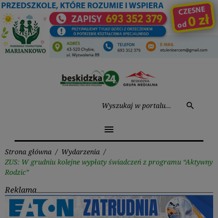
Przejdź
do
treści
Wysz
search
menu
Strona główna
/
Wydarzenia
/
ZUS: W grudniu kolejne wypłaty świadczeń z programu “Aktywny
Rodzic”
Reklama