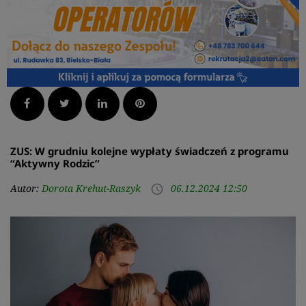
Facebook
Twitter
LinkedIn
Pinterest
ZUS: W grudniu kolejne wypłaty świadczeń z programu
“Aktywny Rodzic”
Autor:
Dorota Krehut-Raszyk
06.12.2024 12:50
access_time