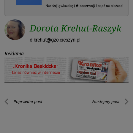
Dorota Krehut-Raszyk
d.krehut@gzc.cieszyn.pl
Reklama
Nawigacja
Poprzedni post
Następny post
Poprzedni
Nastę
wpisu
post
post