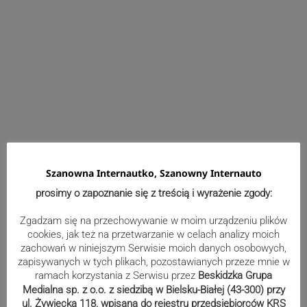
Wydarzenia
Szanowna Internautko, Szanowny Internauto
Efektowne międzynarodowe
prosimy o zapoznanie się z treścią i wyrażenie zgody:
ćwiczenia nad Jeziorem Żywieckim.
Zgadzam się na przechowywanie w moim urządzeniu plików
Zobacz niezwykłe zdjęcia
cookies, jak też na przetwarzanie w celach analizy moich
zachowań w niniejszym Serwisie moich danych osobowych,
zapisywanych w tych plikach, pozostawianych przeze mnie w
ramach korzystania z Serwisu przez
Beskidzka Grupa
Koło z widokiem na miasto i Beskidy
Medialna sp. z o.o. z siedzibą w Bielsku-Białej (43-300) przy
ul. Żywiecka 118, wpisana do rejestru przedsiębiorców KRS
już działa!