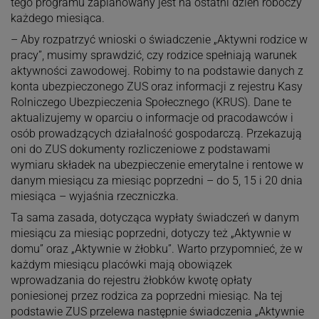
tego programu zaplanowany jest na ostatni dzień roboczy
każdego miesiąca.
– Aby rozpatrzyć wnioski o świadczenie „Aktywni rodzice w
pracy”, musimy sprawdzić, czy rodzice spełniają warunek
aktywności zawodowej. Robimy to na podstawie danych z
konta ubezpieczonego ZUS oraz informacji z rejestru Kasy
Rolniczego Ubezpieczenia Społecznego (KRUS). Dane te
aktualizujemy w oparciu o informacje od pracodawców i
osób prowadzących działalność gospodarczą. Przekazują
oni do ZUS dokumenty rozliczeniowe z podstawami
wymiaru składek na ubezpieczenie emerytalne i rentowe w
danym miesiącu za miesiąc poprzedni – do 5, 15 i 20 dnia
miesiąca – wyjaśnia rzeczniczka.
Ta sama zasada, dotycząca wypłaty świadczeń w danym
miesiącu za miesiąc poprzedni, dotyczy też „Aktywnie w
domu” oraz „Aktywnie w żłobku”. Warto przypomnieć, że w
każdym miesiącu placówki mają obowiązek
wprowadzania do rejestru żłobków kwotę opłaty
poniesionej przez rodzica za poprzedni miesiąc. Na tej
podstawie ZUS przelewa następnie świadczenia „Aktywnie