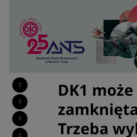
DK1 może 
Facebook
Twitter
zamknięta
LinkedIn
Trzeba wy
Pinterest