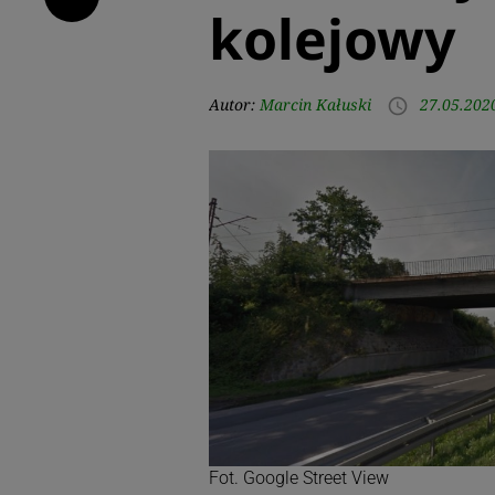
kolejowy
Autor:
Marcin Kałuski
27.05.202
access_time
Fot. Google Street View