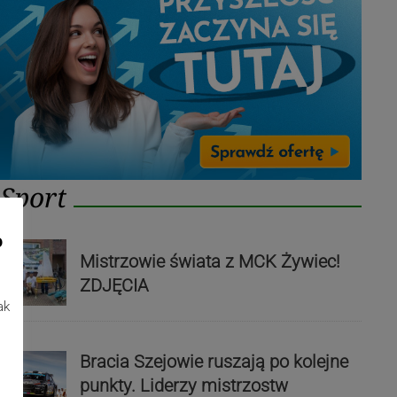
Sport
o
Mistrzowie świata z MCK Żywiec!
ZDJĘCIA
ak
Bracia Szejowie ruszają po kolejne
punkty. Liderzy mistrzostw