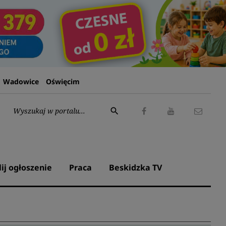
Wadowice
Oświęcim
Wyszukaj:
search
Facebook
Youtube
Kontak
lij ogłoszenie
Praca
Beskidzka TV