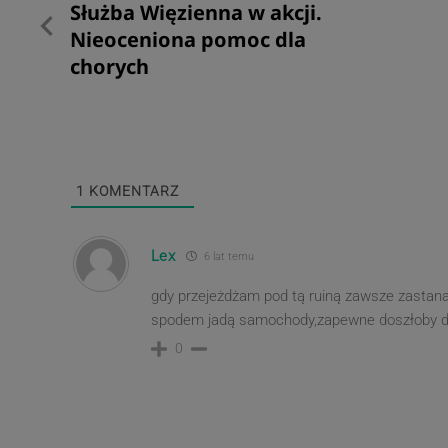
Poprzedni
Służba Więzienna w akcji.
wpisu
post
Nieoceniona pomoc dla
chorych
1
KOMENTARZ
Lex
6 lat temu
gdy przejeżdżam pod tą ruiną zawsze zastanawi
spodem jadą samochody,zapewne doszłoby d
0