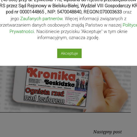
RS przez Sąd Rejonowy w Bielsku-Białej, Wydział VIII Gospodarczy K
łuski
pod nr 0000144865 , NIP: 5470048840, REGON:070003633
oraz
jego
Zaufanych partnerów
. Więcej informacji związanych z
przetwarzaniem danych osobowych znajdą Państwo w naszej
Polityc
beskidzka.pl
Prywatności
. Naciśniecie przycisku "Akceptuje" w tym oknie
informacyjnym, oznacza zgodę.
Akceptuje
Następny post