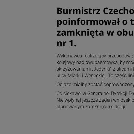
Burmistrz Czecho
poinformował o ty
zamknięta w obu
nr 1.
Wykonawca realizujący przebudowę l
kolejowy nad dwupasmówką, by móc
skrzyżowaniami „Jedynki” z ulicami
ulicy Miarki i Weneckiej. To część l
Objazd miałby zostać poprowadzony 
Co ciekawe, w Generalnej Dyrekcji D
Nie wpłynął jeszcze żaden wniosek o
planowanym zamknięciem drogi.