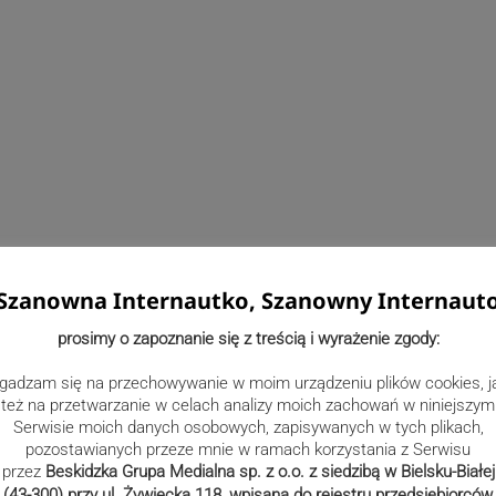
Szanowna Internautko, Szanowny Internaut
prosimy o zapoznanie się z treścią i wyrażenie zgody:
gadzam się na przechowywanie w moim urządzeniu plików cookies, j
też na przetwarzanie w celach analizy moich zachowań w niniejszym
Serwisie moich danych osobowych, zapisywanych w tych plikach,
pozostawianych przeze mnie w ramach korzystania z Serwisu
przez
Beskidzka Grupa Medialna sp. z o.o. z siedzibą w Bielsku-Białej
(43-300) przy ul. Żywiecka 118, wpisana do rejestru przedsiębiorców