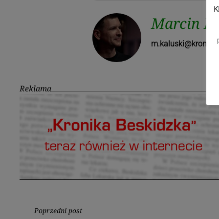
K
Marcin Ka
m.kaluski@kronika.
Reklama
Nawigacja
Poprzedni post