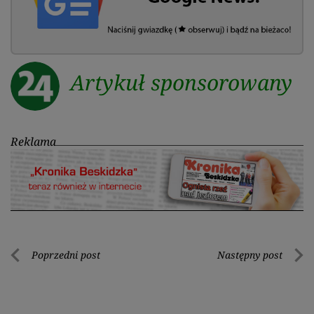
Artykuł sponsorowany
Reklama
Nawigacja
Poprzedni post
Następny post
Poprzedni
Nastę
wpisu
post
post