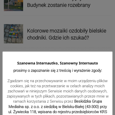
Budynek zostanie rozebrany
Kolorowe mozaiki ozdobiły bielskie
chodniki. Gdzie ich szukać?
Haftem zapisuje żywiecką historię.
Szanowna Internautko, Szanowny Internauto
Twórczyni z pasją i wielkim talentem
prosimy o zapoznanie się z treścią i wyrażenie zgody:
Zgadzam się na przechowywanie w moim urządzeniu plików
cookies, jak też na przetwarzanie w celach analizy moich
„Miesiofoto” i jego interpretacje
zachowań w niniejszym Serwisie moich danych osobowych,
okiem członków Cieszyńskiego
zapisywanych w tych plikach, pozostawianych przeze mnie w
ramach korzystania z Serwisu przez
Beskidzka Grupa
Towarzystwa Fotograficznego-
Medialna sp. z o.o. z siedzibą w Bielsku-Białej (43-300) przy
wernisaż wystawy| ZDJĘCIA
ul. Żywiecka 118, wpisana do rejestru przedsiębiorców KRS