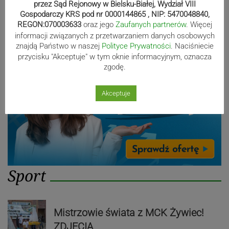
przez Sąd Rejonowy w Bielsku-Białej, Wydział VIII
Gospodarczy KRS pod nr 0000144865 , NIP: 5470048840,
Reklama
REGON:070003633
oraz jego
Zaufanych partnerów
. Więcej
informacji związanych z przetwarzaniem danych osobowych
znajdą Państwo w naszej
Polityce Prywatności
. Naciśniecie
przycisku "Akceptuje" w tym oknie informacyjnym, oznacza
zgodę.
Akceptuje
Sport
Mistrzowie świata z MCK Żywiec!
ZDJĘCIA