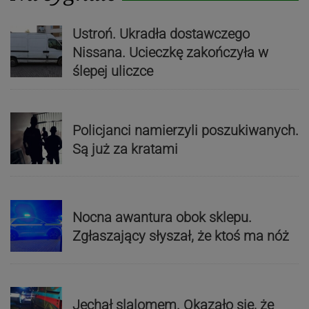
Ustroń. Ukradła dostawczego
Nissana. Ucieczkę zakończyła w
ślepej uliczce
Policjanci namierzyli poszukiwanych.
Są już za kratami
Nocna awantura obok sklepu.
Zgłaszający słyszał, że ktoś ma nóż
Jechał slalomem. Okazało się, że