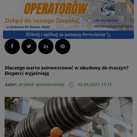
Facebook
Twitter
LinkedIn
Pinterest
Dlaczego warto zainwestować w obudowy do maszyn?
Eksperci wyjaśniają
Autor:
Artykuł sponsorowany
05.06.2023 15:11
access_time