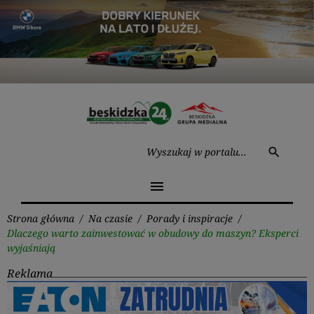
Przejdź
do
treści
Wysz
search
menu
Strona główna
/
Na czasie
/
Porady i inspiracje
/
Dlaczego warto zainwestować w obudowy do maszyn? Eksperci
wyjaśniają
Reklama