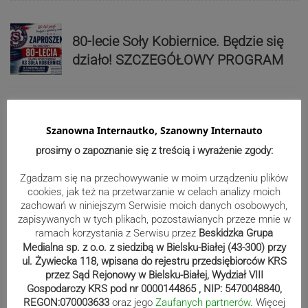
80-lecie Soły Kobiernice. Będzie się
działo! SZCZEGÓŁOWY PROGRAM
Kaniów stolicą europejskiego kajak
Szanowna Internautko, Szanowny Internauto
polo. Kilkadziesiąt drużyn z całej
prosimy o zapoznanie się z treścią i wyrażenie zgody:
Europy rywalizowało przez trzy dni
Zgadzam się na przechowywanie w moim urządzeniu plików
cookies, jak też na przetwarzanie w celach analizy moich
Nakamura z dubletem w Wiśle.
zachowań w niniejszym Serwisie moich danych osobowych,
zapisywanych w tych plikach, pozostawianych przeze mnie w
Dyskwalifikacja Waszka zmieniła
ramach korzystania z Serwisu przez
Beskidzka Grupa
klasyfikację Polaków
Medialna sp. z o.o. z siedzibą w Bielsku-Białej (43-300) przy
ul. Żywiecka 118, wpisana do rejestru przedsiębiorców KRS
przez Sąd Rejonowy w Bielsku-Białej, Wydział VIII
Reklama
Gospodarczy KRS pod nr 0000144865 , NIP: 5470048840,
REGON:070003633
oraz jego
Zaufanych partnerów
. Więcej