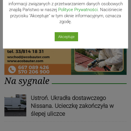
informacji związanych z przetwarzaniem danych osobowych
znajdą Państwo w naszej
Polityce Prywatności
. Naciśniecie
przycisku "Akceptuje" w tym oknie informacyjnym, oznacza
zgodę.
Akceptuje
Na sygnale
Ustroń. Ukradła dostawczego
Nissana. Ucieczkę zakończyła w
ślepej uliczce