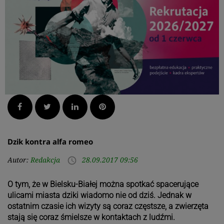
Facebook
Twitter
LinkedIn
Pinterest
Dzik kontra alfa romeo
Autor:
Redakcja
28.09.2017 09:56
access_time
O tym, że w Bielsku-Białej można spotkać spacerujące
ulicami miasta dziki wiadomo nie od dziś. Jednak w
ostatnim czasie ich wizyty są coraz częstsze, a zwierzęta
stają się coraz śmielsze w kontaktach z ludźmi.