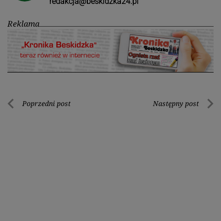
redakcja@beskidzka24.pl
Reklama
Nawigacja
Poprzedni post
Następny post
Poprzedni
Nastę
wpisu
post
post