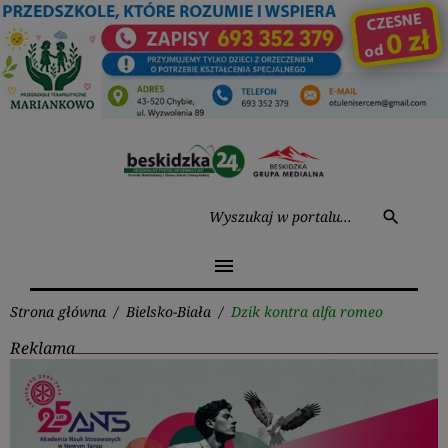
Przejdź
do
treści
Wysz
search
menu
Strona główna
/
Bielsko-Biała
/
Dzik kontra alfa romeo
Reklama