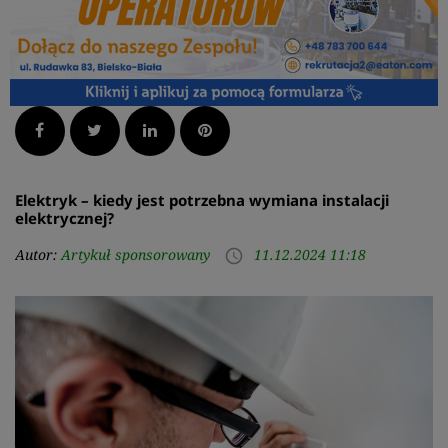
Facebook
Twitter
LinkedIn
Pinterest
Elektryk – kiedy jest potrzebna wymiana instalacji
elektrycznej?
Autor:
Artykuł sponsorowany
11.12.2024 11:18
access_time