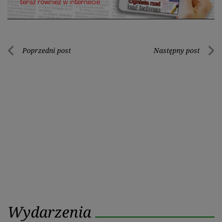
Nawigacja
Poprzedni post
Następny post
Poprzedni
Nastę
wpisu
post
post
Wydarzenia