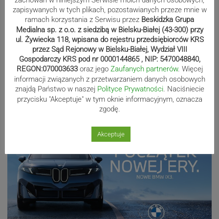
nowym asfalcie
zapisywanych w tych plikach, pozostawianych przeze mnie w
ramach korzystania z Serwisu przez
Beskidzka Grupa
Medialna sp. z o.o. z siedzibą w Bielsku-Białej (43-300) przy
ul. Żywiecka 118, wpisana do rejestru przedsiębiorców KRS
Od sportu do potańcówki. Pierwsza
przez Sąd Rejonowy w Bielsku-Białej, Wydział VIII
odsłona Miejskiej Promenady Kultury
Gospodarczy KRS pod nr 0000144865 , NIP: 5470048840,
REGON:070003633
oraz jego
Zaufanych partnerów
. Więcej
za nami
informacji związanych z przetwarzaniem danych osobowych
znajdą Państwo w naszej
Polityce Prywatności
. Naciśniecie
przycisku "Akceptuje" w tym oknie informacyjnym, oznacza
Reklama
zgodę.
Akceptuje