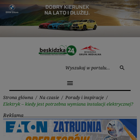
Przejdź
do
treści
Wysz
search
menu
Strona główna
/
Na czasie
/
Porady i inspiracje
/
Elektryk – kiedy jest potrzebna wymiana instalacji elektrycznej?
Reklama