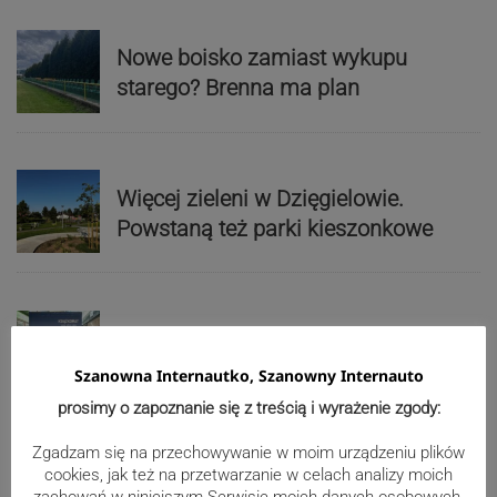
Nowe boisko zamiast wykupu
starego? Brenna ma plan
Więcej zieleni w Dzięgielowie.
Powstaną też parki kieszonkowe
Książki na wyciągnięcie ręki
Szanowna Internautko, Szanowny Internauto
prosimy o zapoznanie się z treścią i wyrażenie zgody:
Zgadzam się na przechowywanie w moim urządzeniu plików
cookies, jak też na przetwarzanie w celach analizy moich
Z Kaczyc do Kończyc Wielkich po
zachowań w niniejszym Serwisie moich danych osobowych,