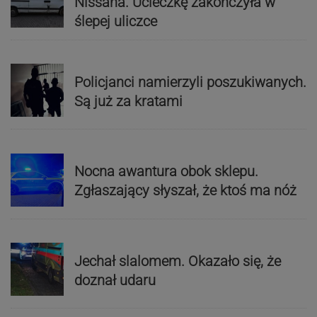
Nissana. Ucieczkę zakończyła w
ślepej uliczce
Policjanci namierzyli poszukiwanych.
Są już za kratami
Nocna awantura obok sklepu.
Zgłaszający słyszał, że ktoś ma nóż
Jechał slalomem. Okazało się, że
doznał udaru