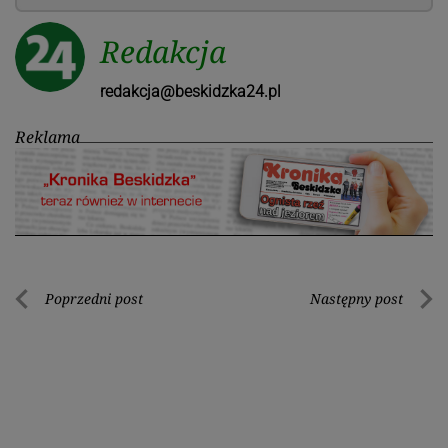
Redakcja
redakcja@beskidzka24.pl
Reklama
Nawigacja
Poprzedni post
Następny post
Poprzedni
Nastę
wpisu
post
post