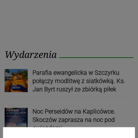
Wydarzenia
Parafia ewangelicka w Szczyrku
połączy modlitwę z siatkówką. Ks.
Jan Byrt ruszył ze zbiórką piłek
Noc Perseidów na Kaplicówce.
Skoczów zaprasza na noc pod
gwiazdami