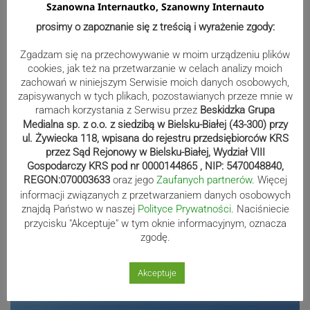
Szanowna Internautko, Szanowny Internauto
Wakacyjny szturm po dowody. W
prosimy o zapoznanie się z treścią i wyrażenie zgody:
lipcu ponad 400 osób w
Zgadzam się na przechowywanie w moim urządzeniu plików
zebrzydowickim urzędzie
cookies, jak też na przetwarzanie w celach analizy moich
zachowań w niniejszym Serwisie moich danych osobowych,
zapisywanych w tych plikach, pozostawianych przeze mnie w
ramach korzystania z Serwisu przez
Beskidzka Grupa
Koniec skoczowskiej „Syberii”.
Medialna sp. z o.o. z siedzibą w Bielsku-Białej (43-300) przy
ul. Żywiecka 118, wpisana do rejestru przedsiębiorców KRS
Budynek zostanie rozebrany
przez Sąd Rejonowy w Bielsku-Białej, Wydział VIII
Gospodarczy KRS pod nr 0000144865 , NIP: 5470048840,
REGON:070003633
oraz jego
Zaufanych partnerów
. Więcej
informacji związanych z przetwarzaniem danych osobowych
znajdą Państwo w naszej
Polityce Prywatności
. Naciśniecie
Kolorowe mozaiki ozdobiły bielskie
przycisku "Akceptuje" w tym oknie informacyjnym, oznacza
chodniki. Gdzie ich szukać?
zgodę.
Akceptuje
Reklama