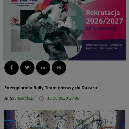
Facebook
Twitter
LinkedIn
Pinterest
Energylandia Rally Team gotowy do Dakaru!
Autor:
Redakcja
15.10.2020 20:48
access_time