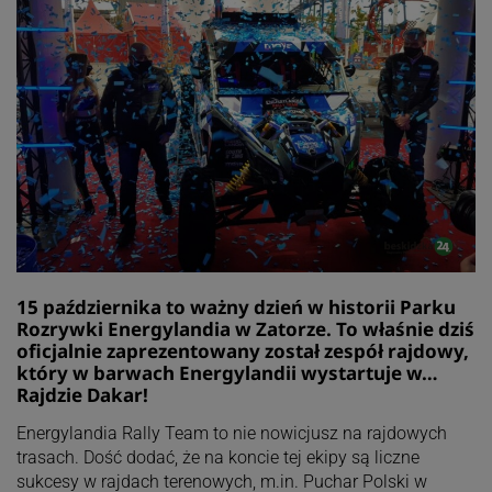
15 października to ważny dzień w historii Parku
Rozrywki Energylandia w Zatorze. To właśnie dziś
oficjalnie zaprezentowany został zespół rajdowy,
który w barwach Energylandii wystartuje w…
Rajdzie Dakar!
Energylandia Rally Team to nie nowicjusz na rajdowych
trasach. Dość dodać, że na koncie tej ekipy są liczne
sukcesy w rajdach terenowych, m.in. Puchar Polski w