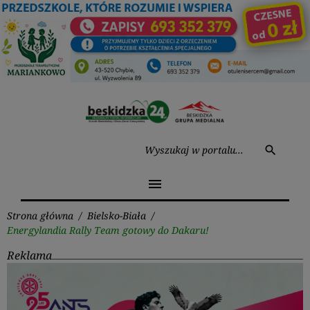
Przejdź
do
treści
Wysz
search
menu
Strona główna
/
Bielsko-Biała
/
Energylandia Rally Team gotowy do Dakaru!
Reklama