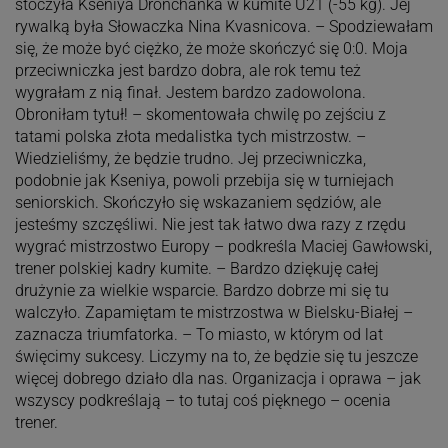
stoczyła Kseniya Dronchanka w kumite U21 (-55 kg). Jej
rywalką była Słowaczka Nina Kvasnicova. – Spodziewałam
się, że może być ciężko, że może skończyć się 0:0. Moja
przeciwniczka jest bardzo dobra, ale rok temu też
wygrałam z nią finał. Jestem bardzo zadowolona.
Obroniłam tytuł! – skomentowała chwilę po zejściu z
tatami polska złota medalistka tych mistrzostw. –
Wiedzieliśmy, że będzie trudno. Jej przeciwniczka,
podobnie jak Kseniya, powoli przebija się w turniejach
seniorskich. Skończyło się wskazaniem sędziów, ale
jesteśmy szczęśliwi. Nie jest tak łatwo dwa razy z rzędu
wygrać mistrzostwo Europy – podkreśla Maciej Gawłowski,
trener polskiej kadry kumite. – Bardzo dziękuję całej
drużynie za wielkie wsparcie. Bardzo dobrze mi się tu
walczyło. Zapamiętam te mistrzostwa w Bielsku-Białej –
zaznacza triumfatorka. – To miasto, w którym od lat
święcimy sukcesy. Liczymy na to, że będzie się tu jeszcze
więcej dobrego działo dla nas. Organizacja i oprawa – jak
wszyscy podkreślają – to tutaj coś pięknego – ocenia
trener.