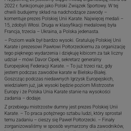
2022 r. funkcjonuje jako Polski Związek Sportowy. W tej
chwili budujemy skład na nadchodzące zawody –
komentuje prezes Polskiej Unii Karate. Najwięcej medali –
15, zdobyli Włosi. Druga w klasyfikacji medalowej była
Francja, trzecia – Ukraina, a Polska jedenasta.
– Poziom walk był bardzo wysoki. Gratuluję Polskiej Unii
Karate i prezesowi Pawłowi Połtorzeckiemu za organizację
tego pięknego wydarzenia i dziękuję kibicom za tak liczny
udział – mówi Davor Cipek, sekretarz generalny
Europejskiej Federacji Karate. – To już trzeci raz, gdy
jestem podczas zawodów karate w Bielsku-Białej.
Goszcząc podczas niedawnych Igrzysk Europejskich,
wiedziałem już, jak wysoki będzie poziom Mistrzostw
Europy i że Polska Unia Karate stanie na wysokości
zadania – dodaje.
Z przebiegu mistrzostw dumny jest prezes Polskiej Unii
Karate. – To praca potężnego sztabu ludzi, który sprostał
temu zadaniu – cieszy się Paweł Połtorzecki. – Finały
zorganizowaliśmy w sposób wymarzony dla zawodników,