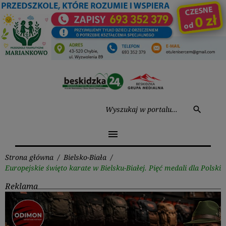
Przejdź
do
treści
Wysz
search
menu
Strona główna
/
Bielsko-Biała
/
Europejskie święto karate w Bielsku-Białej. Pięć medali dla Polski
Reklama