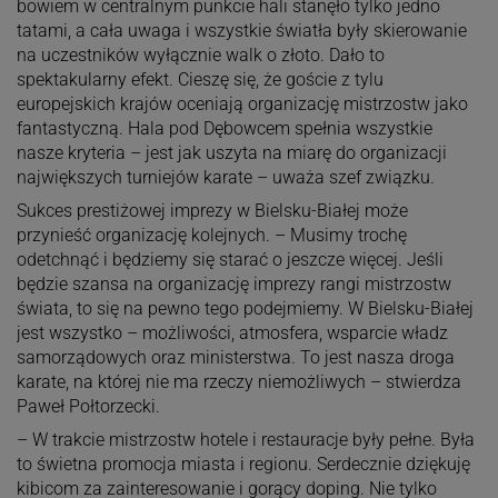
bowiem w centralnym punkcie hali stanęło tylko jedno
tatami, a cała uwaga i wszystkie światła były skierowanie
na uczestników wyłącznie walk o złoto. Dało to
spektakularny efekt. Cieszę się, że goście z tylu
europejskich krajów oceniają organizację mistrzostw jako
fantastyczną. Hala pod Dębowcem spełnia wszystkie
nasze kryteria – jest jak uszyta na miarę do organizacji
największych turniejów karate – uważa szef związku.
Sukces prestiżowej imprezy w Bielsku-Białej może
przynieść organizację kolejnych. – Musimy trochę
odetchnąć i będziemy się starać o jeszcze więcej. Jeśli
będzie szansa na organizację imprezy rangi mistrzostw
świata, to się na pewno tego podejmiemy. W Bielsku-Białej
jest wszystko – możliwości, atmosfera, wsparcie władz
samorządowych oraz ministerstwa. To jest nasza droga
karate, na której nie ma rzeczy niemożliwych – stwierdza
Paweł Połtorzecki.
– W trakcie mistrzostw hotele i restauracje były pełne. Była
to świetna promocja miasta i regionu. Serdecznie dziękuję
kibicom za zainteresowanie i gorący doping. Nie tylko