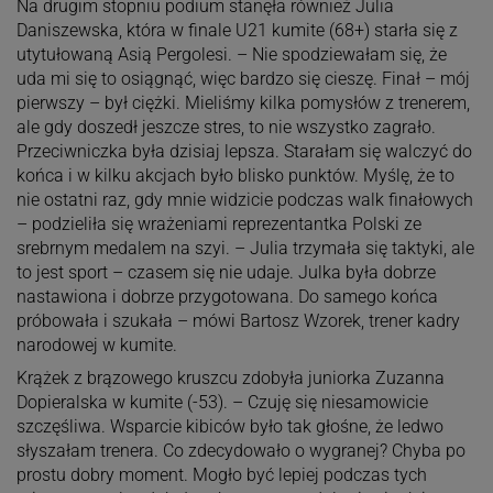
Na drugim stopniu podium stanęła również Julia
Daniszewska, która w finale U21 kumite (68+) starła się z
utytułowaną Asią Pergolesi. – Nie spodziewałam się, że
uda mi się to osiągnąć, więc bardzo się cieszę. Finał – mój
pierwszy – był ciężki. Mieliśmy kilka pomysłów z trenerem,
ale gdy doszedł jeszcze stres, to nie wszystko zagrało.
Przeciwniczka była dzisiaj lepsza. Starałam się walczyć do
końca i w kilku akcjach było blisko punktów. Myślę, że to
nie ostatni raz, gdy mnie widzicie podczas walk finałowych
– podzieliła się wrażeniami reprezentantka Polski ze
srebrnym medalem na szyi. – Julia trzymała się taktyki, ale
to jest sport – czasem się nie udaje. Julka była dobrze
nastawiona i dobrze przygotowana. Do samego końca
próbowała i szukała – mówi Bartosz Wzorek, trener kadry
narodowej w kumite.
Krążek z brązowego kruszcu zdobyła juniorka Zuzanna
Dopieralska w kumite (-53). – Czuję się niesamowicie
szczęśliwa. Wsparcie kibiców było tak głośne, że ledwo
słyszałam trenera. Co zdecydowało o wygranej? Chyba po
prostu dobry moment. Mogło być lepiej podczas tych