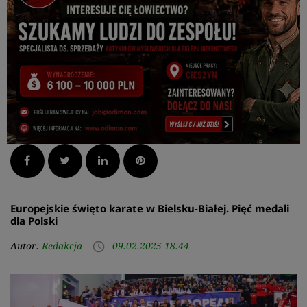
Facebook
Twitter
LinkedIn
Pinterest
Europejskie święto karate w Bielsku-Białej. Pięć medali
dla Polski
Autor:
Redakcja
09.02.2025 18:44
access_time