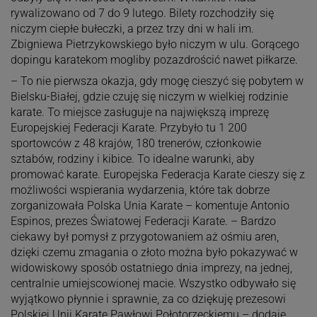
rywalizowano od 7 do 9 lutego. Bilety rozchodziły się
niczym ciepłe bułeczki, a przez trzy dni w hali im.
Zbigniewa Pietrzykowskiego było niczym w ulu. Gorącego
dopingu karatekom mogliby pozazdrościć nawet piłkarze.
– To nie pierwsza okazja, gdy mogę cieszyć się pobytem w
Bielsku-Białej, gdzie czuję się niczym w wielkiej rodzinie
karate. To miejsce zasługuje na największą imprezę
Europejskiej Federacji Karate. Przybyło tu 1 200
sportowców z 48 krajów, 180 trenerów, członkowie
sztabów, rodziny i kibice. To idealne warunki, aby
promować karate. Europejska Federacja Karate cieszy się z
możliwości wspierania wydarzenia, które tak dobrze
zorganizowała Polska Unia Karate – komentuje Antonio
Espinos, prezes Światowej Federacji Karate. – Bardzo
ciekawy był pomysł z przygotowaniem aż ośmiu aren,
dzięki czemu zmagania o złoto można było pokazywać w
widowiskowy sposób ostatniego dnia imprezy, na jednej,
centralnie umiejscowionej macie. Wszystko odbywało się
wyjątkowo płynnie i sprawnie, za co dziękuję prezesowi
Polskiej Unii Karate Pawłowi Połotorzeckiemu – dodaje