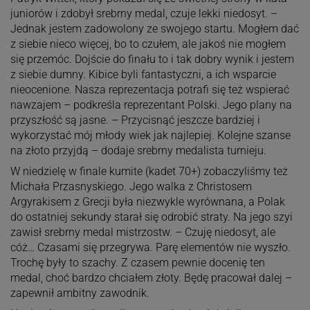
juniorów i zdobył srebrny medal, czuje lekki niedosyt. –
Jednak jestem zadowolony ze swojego startu. Mogłem dać
z siebie nieco więcej, bo to czułem, ale jakoś nie mogłem
się przemóc. Dojście do finału to i tak dobry wynik i jestem
z siebie dumny. Kibice byli fantastyczni, a ich wsparcie
nieocenione. Nasza reprezentacja potrafi się też wspierać
nawzajem – podkreśla reprezentant Polski. Jego plany na
przyszłość są jasne. – Przycisnąć jeszcze bardziej i
wykorzystać mój młody wiek jak najlepiej. Kolejne szanse
na złoto przyjdą – dodaje srebrny medalista turnieju.
W niedzielę w finale kumite (kadet 70+) zobaczyliśmy też
Michała Przasnyskiego. Jego walka z Christosem
Argyrakisem z Grecji była niezwykle wyrównana, a Polak
do ostatniej sekundy starał się odrobić straty. Na jego szyi
zawisł srebrny medal mistrzostw. – Czuję niedosyt, ale
cóż… Czasami się przegrywa. Parę elementów nie wyszło.
Trochę były to szachy. Z czasem pewnie docenię ten
medal, choć bardzo chciałem złoty. Będę pracował dalej –
zapewnił ambitny zawodnik.