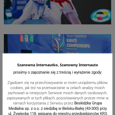
Szanowna Internautko, Szanowny Internauto
prosimy o zapoznanie się z treścią i wyrażenie zgody:
Zgadzam się na przechowywanie w moim urządzeniu plików
cookies, jak też na przetwarzanie w celach analizy moich
zachowań w niniejszym Serwisie moich danych osobowych,
zapisywanych w tych plikach, pozostawianych przeze mnie w
ramach korzystania z Serwisu przez
Beskidzka Grupa
Medialna sp. z o.o. z siedzibą w Bielsku-Białej (43-300) przy
ul. Żywiecka 118, wpisana do rejestru przedsiębiorców KRS