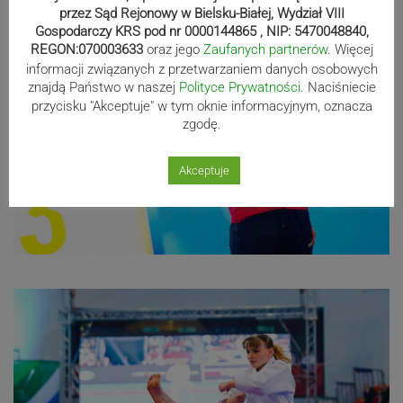
przez Sąd Rejonowy w Bielsku-Białej, Wydział VIII
Gospodarczy KRS pod nr 0000144865 , NIP: 5470048840,
REGON:070003633
oraz jego
Zaufanych partnerów
. Więcej
informacji związanych z przetwarzaniem danych osobowych
znajdą Państwo w naszej
Polityce Prywatności
. Naciśniecie
przycisku "Akceptuje" w tym oknie informacyjnym, oznacza
zgodę.
Akceptuje