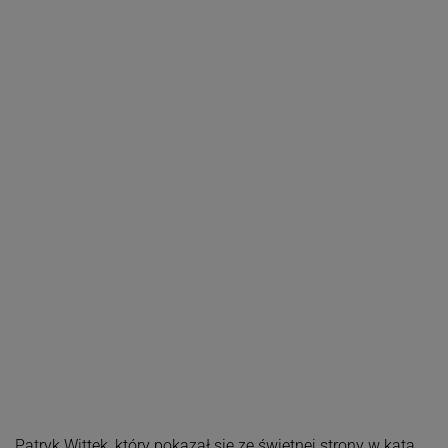
Patryk Wittek, który pokazał się ze świetnej strony w kata