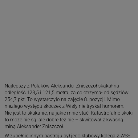
Najlepszy z Polaków Aleksander Zniszczoł skakał na
odległość 128,5 i 121,5 metra, za co otrzymał od sędziów
254,7 pkt. To wystarczyło na zajęcie 8. pozycji. Mimo
niezłego występu skoczek z Wisły nie tryskał humorem. –
Nie jest to skakanie, na jakie mnie stać. Katastrofalne skoki
to może nie są, ale dobre też nie – skwitował z kwaśną
miną Aleksander Zniszczoł.
W zupełnie innym nastroju był jego klubowy kolega z WSS