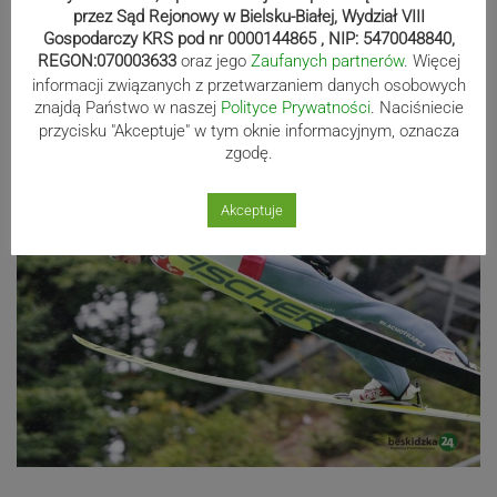
przez Sąd Rejonowy w Bielsku-Białej, Wydział VIII
Gospodarczy KRS pod nr 0000144865 , NIP: 5470048840,
REGON:070003633
oraz jego
Zaufanych partnerów
. Więcej
informacji związanych z przetwarzaniem danych osobowych
znajdą Państwo w naszej
Polityce Prywatności
. Naciśniecie
przycisku "Akceptuje" w tym oknie informacyjnym, oznacza
zgodę.
Akceptuje