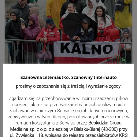
Szanowna Internautko, Szanowny Internauto
prosimy o zapoznanie się z treścią i wyrażenie zgody:
Zgadzam się na przechowywanie w moim urządzeniu plików
cookies, jak też na przetwarzanie w celach analizy moich
zachowań w niniejszym Serwisie moich danych osobowych,
zapisywanych w tych plikach, pozostawianych przeze mnie w
ramach korzystania z Serwisu przez
Beskidzka Grupa
Medialna sp. z o.o. z siedzibą w Bielsku-Białej (43-300) przy
ul. Żywiecka 118, wpisana do rejestru przedsiębiorców KRS