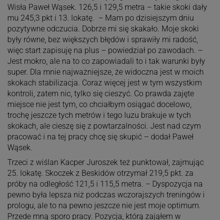
Wisła Paweł Wąsek. 126,5 i 129,5 metra – takie skoki dały
mu 245,3 pkt i 13. lokatę. – Mam po dzisiejszym dniu
pozytywne odczucia. Dobrze mi się skakało. Moje skoki
były równe, bez większych błędów i sprawiły mi radość,
więc start zapisuję na plus – powiedział po zawodach. –
Jest mokro, ale na to co zapowiadali to i tak warunki były
super. Dla mnie najważniejsze, że widoczna jest w moich
skokach stabilizacja. Coraz więcej jest w tym wszystkim
kontroli, zatem nic, tylko się cieszyć. Co prawda zajęte
miejsce nie jest tym, co chciałbym osiągać docelowo,
trochę jeszcze tych metrów i tego luzu brakuje w tych
skokach, ale cieszę się z powtarzalności. Jest nad czym
pracować i na tej pracy chcę się skupić – dodał Paweł
Wąsek.
Trzeci z wiślan Kacper Juroszek też punktował, zajmując
25. lokatę. Skoczek z Beskidów otrzymał 219,5 pkt. za
próby na odległość 121,5 i 115,5 metra. – Dyspozycja na
pewno była lepsza niż podczas wczorajszych treningów i
prologu, ale to na pewno jeszcze nie jest moje optimum.
Przede mną sporo pracy. Pozycja, którą zająłem w