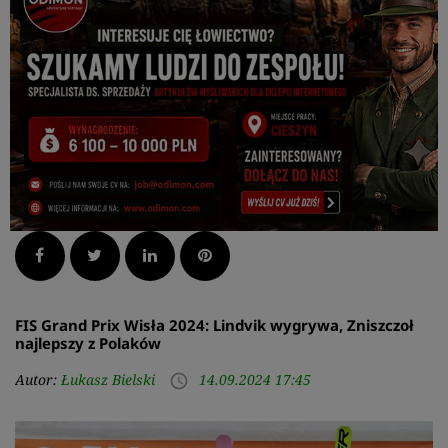
Facebook
Twitter
LinkedIn
Pinterest
FIS Grand Prix Wisła 2024: Lindvik wygrywa, Zniszczoł
najlepszy z Polaków
Autor:
Łukasz Bielski
14.09.2024 17:45
access_time