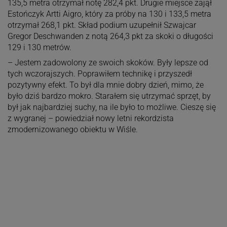
135,5 metra otrzymał notę 282,4 pkt. Drugie miejsce zajął
Estończyk Artti Aigro, który za próby na 130 i 133,5 metra
otrzymał 268,1 pkt. Skład podium uzupełnił Szwajcar
Gregor Deschwanden z notą 264,3 pkt za skoki o długości
129 i 130 metrów.
– Jestem zadowolony ze swoich skoków. Były lepsze od
tych wczorajszych. Poprawiłem technikę i przyszedł
pozytywny efekt. To był dla mnie dobry dzień, mimo, że
było dziś bardzo mokro. Starałem się utrzymać sprzęt, by
był jak najbardziej suchy, na ile było to możliwe. Cieszę się
z wygranej – powiedział nowy letni rekordzista
zmodernizowanego obiektu w Wiśle.