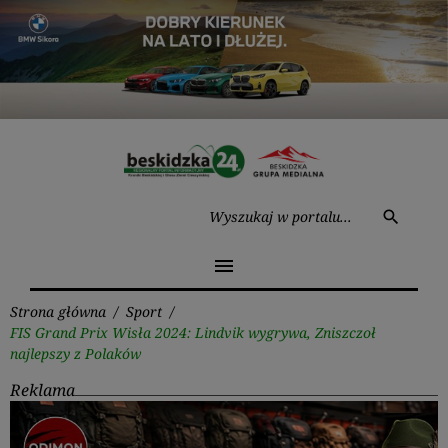
Przejdź
do
treści
Wysz
search
menu
Strona główna
/
Sport
/
FIS Grand Prix Wisła 2024: Lindvik wygrywa, Zniszczoł
najlepszy z Polaków
Reklama