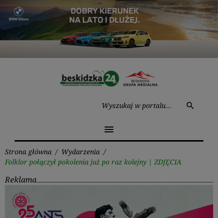
Przejdź
do
treści
Wysz
search
menu
Strona główna
/
Wydarzenia
/
Folklor połączył pokolenia już po raz kolejny | ZDJĘCIA
Reklama