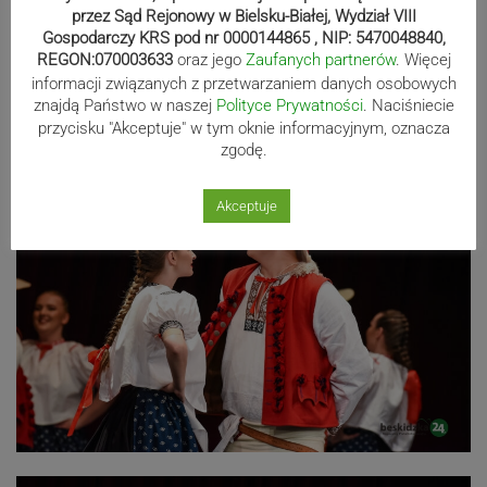
przez Sąd Rejonowy w Bielsku-Białej, Wydział VIII
Gospodarczy KRS pod nr 0000144865 , NIP: 5470048840,
REGON:070003633
oraz jego
Zaufanych partnerów
. Więcej
informacji związanych z przetwarzaniem danych osobowych
znajdą Państwo w naszej
Polityce Prywatności
. Naciśniecie
przycisku "Akceptuje" w tym oknie informacyjnym, oznacza
zgodę.
Akceptuje