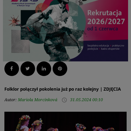
Facebook
Twitter
LinkedIn
Pinterest
Folklor połączył pokolenia już po raz kolejny | ZDJĘCIA
Autor:
Mariola Morcinková
31.05.2024 00:10
access_time