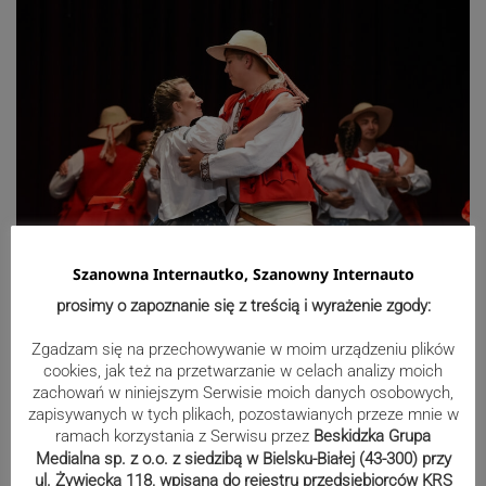
Szanowna Internautko, Szanowny Internauto
prosimy o zapoznanie się z treścią i wyrażenie zgody:
Zgadzam się na przechowywanie w moim urządzeniu plików
cookies, jak też na przetwarzanie w celach analizy moich
zachowań w niniejszym Serwisie moich danych osobowych,
zapisywanych w tych plikach, pozostawianych przeze mnie w
ramach korzystania z Serwisu przez
Beskidzka Grupa
Medialna sp. z o.o. z siedzibą w Bielsku-Białej (43-300) przy
ul. Żywiecka 118, wpisana do rejestru przedsiębiorców KRS