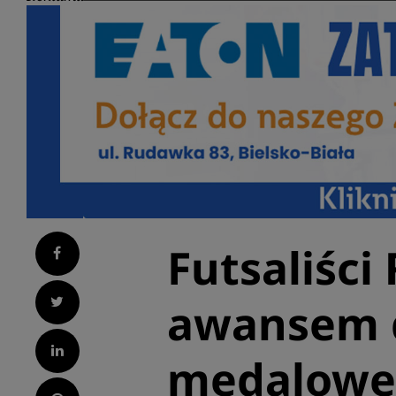
Futsaliści
Facebook
Twitter
awansem d
LinkedIn
medalowej