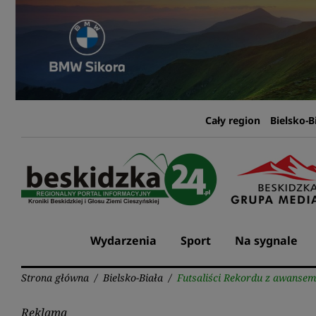
Przejdź
do
treści
Cały region
Bielsko-B
Wydarzenia
Sport
Na sygnale
Strona główna
/
Bielsko-Biała
/
Futsaliści Rekordu z awansem
Reklama