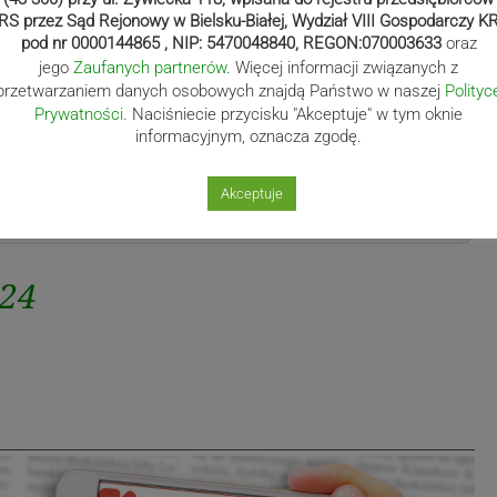
RS przez Sąd Rejonowy w Bielsku-Białej, Wydział VIII Gospodarczy K
pod nr 0000144865 , NIP: 5470048840, REGON:070003633
oraz
jego
Zaufanych partnerów
. Więcej informacji związanych z
przetwarzaniem danych osobowych znajdą Państwo w naszej
Polityc
Prywatności
. Naciśniecie przycisku "Akceptuje" w tym oknie
informacyjnym, oznacza zgodę.
Akceptuje
a24