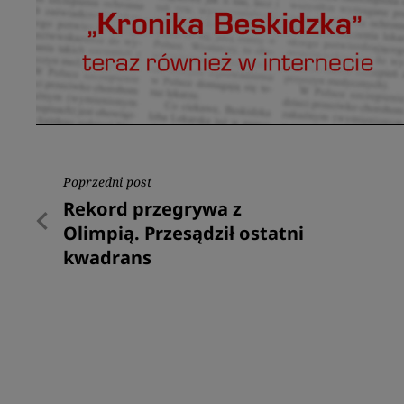
Nawigacja
Poprzedni post
Poprzedni
Rekord przegrywa z
wpisu
post
Olimpią. Przesądził ostatni
kwadrans