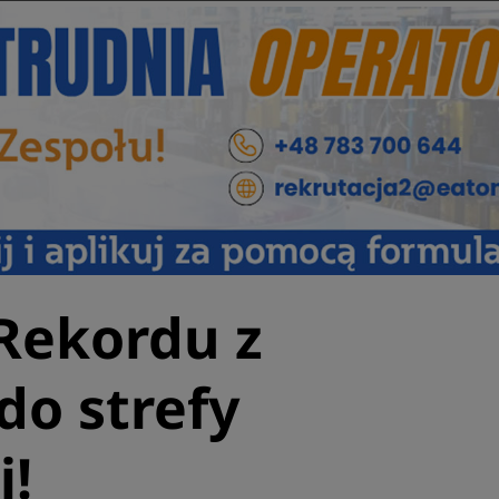
 Rekordu z
o strefy
!