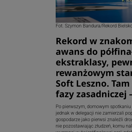
Fot. Szymon Bandura/Rekord Bielsko
Rekord w znakom
awans do półfinał
ekstraklasy, pew
rewanżowym starc
Soft Leszno. Tam 
fazy zasadniczej 
Po pierwszym, domowym spotkaniu b
jednak w delegacji nie zamierzali po
gospodarze jako pierwsi znaleźli drog
nie pozostawiając złudzeń, komu nale