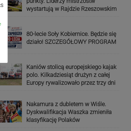
punkty. Liderzy mistrzostw
RS
wystartują w Rajdzie Rzeszowskim
e
80-lecie Soły Kobiernice. Będzie się
działo! SZCZEGÓŁOWY PROGRAM
Kaniów stolicą europejskiego kajak
polo. Kilkadziesiąt drużyn z całej
Europy rywalizowało przez trzy dni
Nakamura z dubletem w Wiśle.
Dyskwalifikacja Waszka zmieniła
klasyfikację Polaków