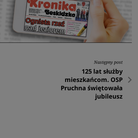
Następny post
Następny
125 lat służby
post
mieszkańcom. OSP
Pruchna świętowała
jubileusz