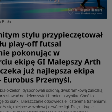
-Biała
itym stylu przypieczętował
u play-off futsal
nie pokonując w
iu ekipę GI Malepszy Arth
czeka już najlepsza ekipa
– Eurobus Przemyśl.
iało-zieloni dysponowali solidną, dwubramkową zaliczką,
przestawać na defensywie i bronieniu wyniku. Choć to
ę do siatki, Bielszczanie odpowiedzieli czterema trafieniami,
ży się miejsce w czołowej czwórce ligi. Dzięki drugiej