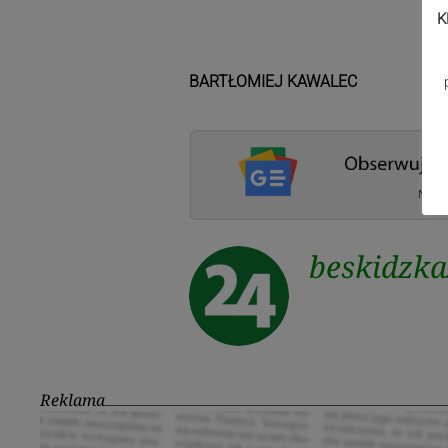
K
BARTŁOMIEJ KAWALEC
beskidzk
Reklama