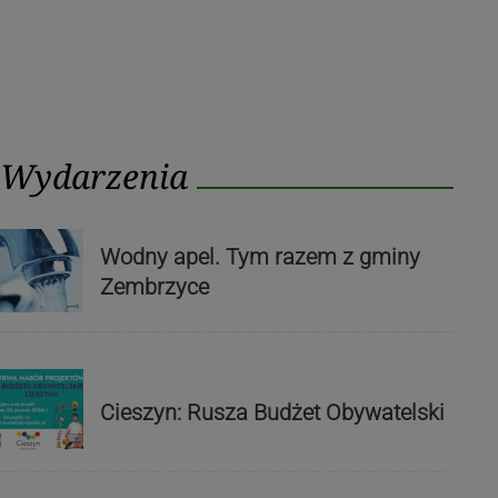
Wydarzenia
Wodny apel. Tym razem z gminy
Zembrzyce
Cieszyn: Rusza Budżet Obywatelski