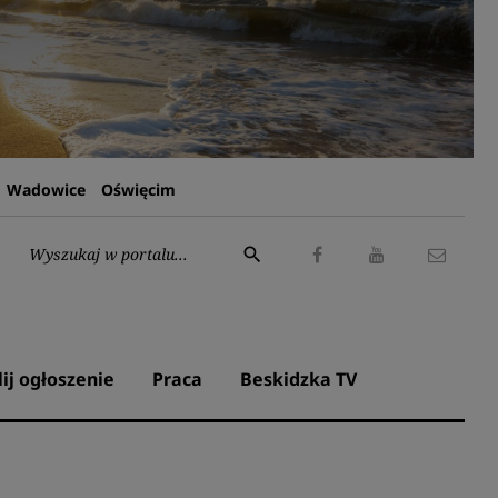
Wadowice
Oświęcim
Wyszukaj:
search
Facebook
Youtube
Kontak
lij ogłoszenie
Praca
Beskidzka TV