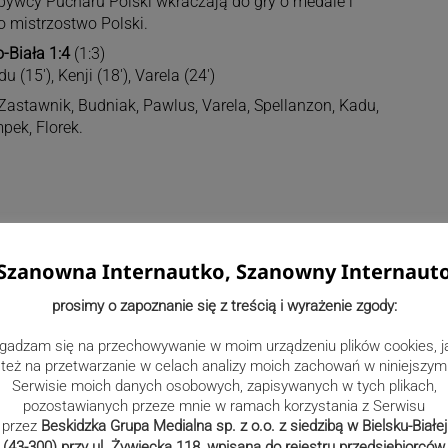
obywcy Pucharu Polski wkraczają do gry o medale i
 mistrzostwo Polski.
-Biała 1:4
(1:3)
u (15′), Kenji (18′), Varela (24′)
astawnik, Budniak, Pawlus, Varela, Spellanzon, Kadu,
pek, Florek.
Szanowna Internautko, Szanowny Internaut
prosimy o zapoznanie się z treścią i wyrażenie zgody:
gadzam się na przechowywanie w moim urządzeniu plików cookies, j
też na przetwarzanie w celach analizy moich zachowań w niniejszym
Serwisie moich danych osobowych, zapisywanych w tych plikach,
pozostawianych przeze mnie w ramach korzystania z Serwisu
przez
Beskidzka Grupa Medialna sp. z o.o. z siedzibą w Bielsku-Białej
(43-300) przy ul. Żywiecka 118, wpisana do rejestru przedsiębiorców