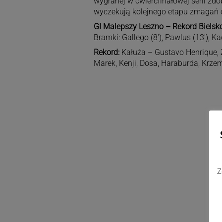
wygranej w ćwierćfinałowej serii zd
wyczekują kolejnego etapu zmagań o
GI Malepszy Leszno – Rekord Bielsko
Bramki: Gallego (8′), Pawlus (13′), Kad
Rekord:
Kałuża – Gustavo Henrique, Z
Marek, Kenji, Dosa, Haraburda, Krzem
Z