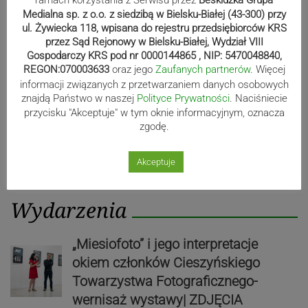
ramach korzystania z Serwisu przez
Beskidzka Grupa
Poprzedni
Nastę
wpisu
Medialna sp. z o.o. z siedzibą w Bielsku-Białej (43-300) przy
post
post
ul. Żywiecka 118, wpisana do rejestru przedsiębiorców KRS
przez Sąd Rejonowy w Bielsku-Białej, Wydział VIII
Gospodarczy KRS pod nr 0000144865 , NIP: 5470048840,
REGON:070003633
oraz jego
Zaufanych partnerów
. Więcej
informacji związanych z przetwarzaniem danych osobowych
znajdą Państwo w naszej
Polityce Prywatności
. Naciśniecie
przycisku "Akceptuje" w tym oknie informacyjnym, oznacza
zgodę.
Akceptuje
Wydarzenia
„Miesiofoto” i jego interpretacje
okiem członków Cieszyńskiego
Towarzystwa Fotograficznego-
wernisaż wystawy| ZDJĘCIA