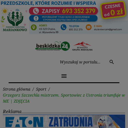
Przejdź
do
treści
Wysz
search
menu
Strona główna
/
Sport
/
Grzegorz Szczechla mistrzem. Sportowiec z Ustronia triumfuje w
ME | ZDJĘCIA
Reklama