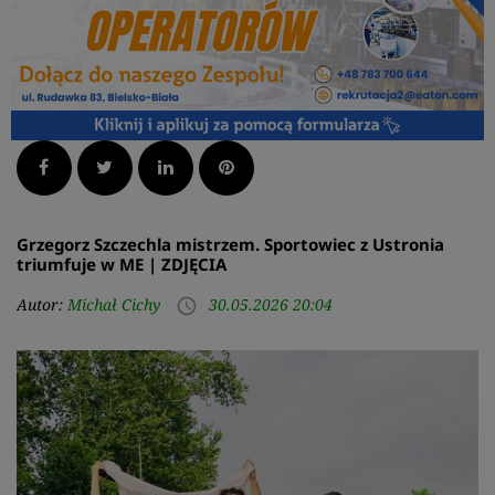
Facebook
Twitter
LinkedIn
Pinterest
Grzegorz Szczechla mistrzem. Sportowiec z Ustronia
triumfuje w ME | ZDJĘCIA
Autor:
Michał Cichy
30.05.2026 20:04
access_time