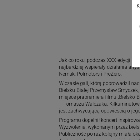
K
Jak co roku, podczas XXX edycji Ika
najbardziej wspierały działania arty
Nemak, Polmotors i PreZero.
W czasie gali, którą poprowadził nac
Bielsku-Białej Przemysław Smyczek, 
miejsce prapremiera filmu „Bielsko-B
– Tomasza Walczaka. Kilkuminutowa
jest zachwycającą opowieścią o jego 
Programu dopełnił koncert inspirow
Wyzwolenia, wykonanym przez bielski
Publiczność po raz kolejny miała o