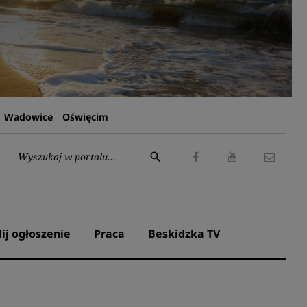
Wadowice
Oświęcim
Wyszukaj:
search
Facebook
Youtube
Kontak
lij ogłoszenie
Praca
Beskidzka TV