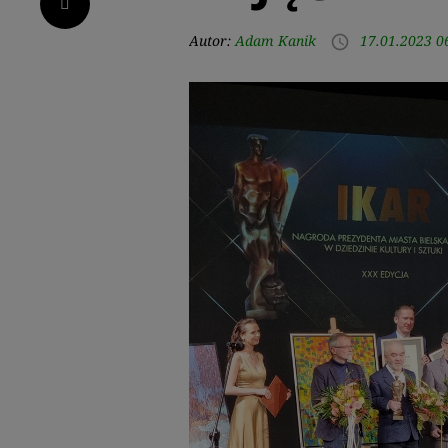
Pinterest
Autor:
Adam Kanik
17.01.2023 0
access_time