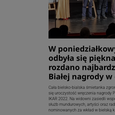
W poniedziałkowy
odbyła się piękna
rozdano najbardz
Białej nagrody w 
Cała bielsko-bialska śmietanka zgro
się uroczystość wręczenia nagrody Pr
IKAR 2022. Na widowni zasiedli wspó
służb mundurowych, artyści oraz rad
nominowanych za wkład w bielską ku