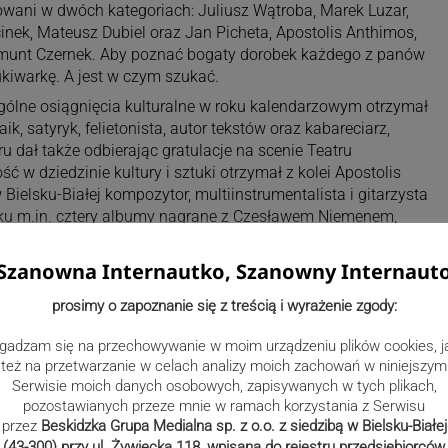
owani w dwóch kategoriach: Juliusz Wątroba, Marek Luzar,
inek, Mateusz Dubiel oraz Jan Picheta, Apostolis Anthimos,
ygmunt Czernek. Aby poznać bogaty dorobek każdego z panów
iwarkę. A jest w czym szukać.
ególne osiągnięcia kulturalne w roku kalendarzowym otrzymał
aik, satyryk, felietonista, autor tekstów oraz kabareciarz,
 dał także odbierając gratulacje na scenie Teatru
ść w dziedzinie kultury i sztuki otrzymał z kolei Apostolis
Bielsku-Białej kompozytor, multiinstrumentalista i gitarzysta
ku m.in. cztery albumy nagrane z Czesławem Niemenem,
o.
Szanowna Internautko, Szanowny Internaut
prosimy o zapoznanie się z treścią i wyrażenie zgody:
gadzam się na przechowywanie w moim urządzeniu plików cookies, j
też na przetwarzanie w celach analizy moich zachowań w niniejszym
Serwisie moich danych osobowych, zapisywanych w tych plikach,
pozostawianych przeze mnie w ramach korzystania z Serwisu
przez
Beskidzka Grupa Medialna sp. z o.o. z siedzibą w Bielsku-Białej
(43-300) przy ul. Żywiecka 118, wpisana do rejestru przedsiębiorców