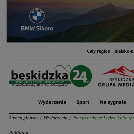
Przejdź
do
treści
Cały region
Bielsko-B
Wydarzenia
Sport
Na sygnale
Strona główna
/
Wydarzenia
/
Ikary rozdane! Ludzie kultury
Reklama