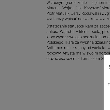
W zacnym gronie znaleźli się nomin
Mateusz Wojtasiński, Krzysztof Morc
Piotr Matusik, Jerzy Rocławski i Z
wystarczy wpisać nazwisko w wyszuk
Ostatecznie statuetkę Ikara za szcz
Juliusz Wątroba – literat, poeta, proz
który wyraz swojego poczucia humoru
Polskiego. Ikara za wybitną działalno
Anthimos mieszkający od wielu lat w 
rockowy. Artysta ma w swoim dorob
oraz sześć razem z Tomaszem Stańk
Z