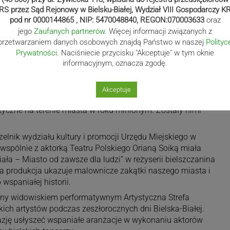
RS przez Sąd Rejonowy w Bielsku-Białej, Wydział VIII Gospodarczy K
pod nr 0000144865 , NIP: 5470048840, REGON:070003633
oraz
jego
Zaufanych partnerów
. Więcej informacji związanych z
przetwarzaniem danych osobowych znajdą Państwo w naszej
Polityc
Prywatności
. Naciśniecie przycisku "Akceptuje" w tym oknie
informacyjnym, oznacza zgodę.
Akceptuje
rów wybrano również mecenasów kultury, czyli firmy, które
styczne na terenie miasta w roku minionym. Zostały nimi
zelnik wydziału kultury i promocji Urzędu Miejskiego w
wspólnie z aktorką Teatru Polskiego Orianą Soiką miała
iała – Miasto od zawsze dla ludzi” w reżyserii bielszczanina
 produkcja ukazuje malownicze zakątki naszego miasta i
wspaniałej historii.
any widowiskiem performatywnym Artystyczna Strefa
ch artystów podczas zeszłorocznych dni Bielska-Białej.
kazję usłyszeć wspaniałe aranżacje w wykonaniu aktorów