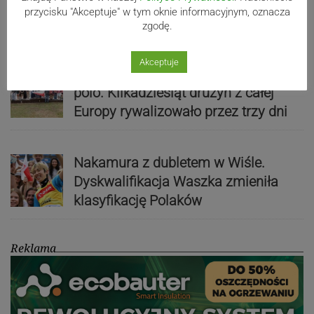
działo! SZCZEGÓŁOWY PROGRAM
przycisku "Akceptuje" w tym oknie informacyjnym, oznacza
zgodę.
Akceptuje
Kaniów stolicą europejskiego kajak
polo. Kilkadziesiąt drużyn z całej
Europy rywalizowało przez trzy dni
Nakamura z dubletem w Wiśle.
Dyskwalifikacja Waszka zmieniła
klasyfikację Polaków
Reklama