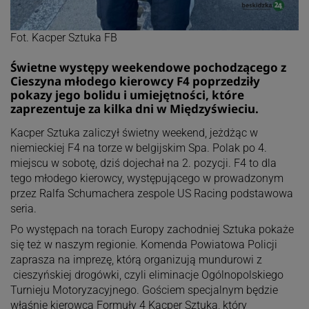
Fot. Kacper Sztuka FB
Świetne występy weekendowe pochodzącego z
Cieszyna młodego kierowcy F4 poprzedziły
pokazy jego bolidu i umiejętności, które
zaprezentuje za kilka dni w Międzyświeciu.
Kacper Sztuka zaliczył świetny weekend, jeżdżąc w
niemieckiej F4 na torze w belgijskim Spa. Polak po 4.
miejscu w sobotę, dziś dojechał na 2. pozycji. F4 to dla
tego młodego kierowcy, występującego w prowadzonym
przez Ralfa Schumachera zespole US Racing podstawowa
seria.
Po występach na torach Europy zachodniej Sztuka pokaże
się też w naszym regionie. Komenda Powiatowa Policji
zaprasza na imprezę, którą organizują mundurowi z
cieszyńskiej drogówki, czyli eliminacje Ogólnopolskiego
Turnieju Motoryzacyjnego. Gościem specjalnym będzie
właśnie kierowca Formuły 4 Kacper Sztuka, który