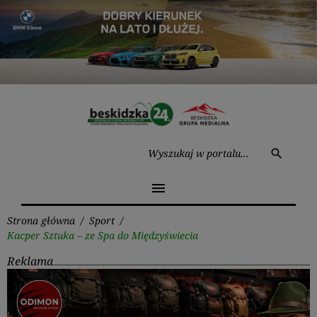
Przejdź
do
treści
Wysz
search
menu
Strona główna
/
Sport
/
Kacper Sztuka – ze Spa do Międzyświecia
Reklama