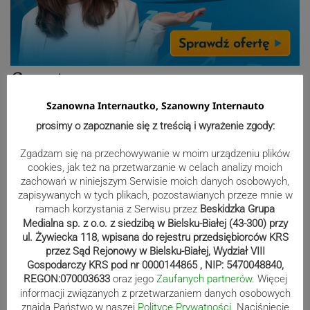
Sport
Szanowna Internautko, Szanowny Internauto
prosimy o zapoznanie się z treścią i wyrażenie zgody:
Mistrzowie świata z MCK Żywiec!
ZDJĘCIA
Zgadzam się na przechowywanie w moim urządzeniu plików
cookies, jak też na przetwarzanie w celach analizy moich
zachowań w niniejszym Serwisie moich danych osobowych,
zapisywanych w tych plikach, pozostawianych przeze mnie w
Bracia Szejowie ruszają po kolejne
ramach korzystania z Serwisu przez
Beskidzka Grupa
Medialna sp. z o.o. z siedzibą w Bielsku-Białej (43-300) przy
punkty. Liderzy mistrzostw
ul. Żywiecka 118, wpisana do rejestru przedsiębiorców KRS
wystartują w Rajdzie Rzeszowskim
przez Sąd Rejonowy w Bielsku-Białej, Wydział VIII
Gospodarczy KRS pod nr 0000144865 , NIP: 5470048840,
REGON:070003633
oraz jego
Zaufanych partnerów
. Więcej
informacji związanych z przetwarzaniem danych osobowych
80-lecie Soły Kobiernice. Będzie się
znajdą Państwo w naszej
Polityce Prywatności
. Naciśniecie